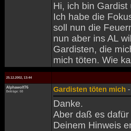
Hi, ich bin Gardist 
Ich habe die Fokus
soll nun die Feuer
nun aber ins AL wi
Gardisten, die mic
mich töten. Wie k
25.12.2002, 13:44
Alphawolf76
Gardisten töten mich
-
Beiträge: 68
Danke.
Aber daß es dafür 
Deinem Hinweis er