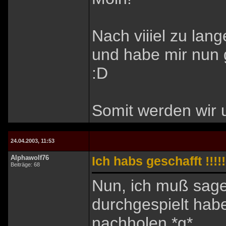
Nach viiiel zu lan
und habe mir nun 
:D
Somit werden wir u
24.04.2003, 11:53
Alphawolf76
Ich habs geschafft !!!!!
Beiträge: 68
Nun, ich muß sage
durchgespielt hab
nachholen *g*