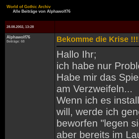
World of Gothic Archiv
Alle Beiträge von Alphawolf76
28.08.2002, 13:28
Alphawolf76
Bekomme die Krise !!!!
Beiträge: 68
Hallo Ihr;
ich habe nur Prob
Habe mir das Spie
am Verzweifeln...
Wenn ich es instal
will, werde ich ge
beworfen "legen sie
aber bereits im La