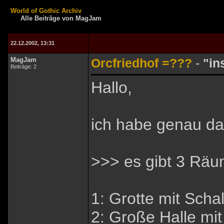
World of Gothic Archiv
Alle Beiträge von MagJam
22.12.2002, 13:31
MagJam
Orcfriedhof =???
-
"in
Beiträge: 2
Hallo,
ich habe genau da
>>> es gibt 3 Räu
1: Grotte mit Scha
2: Große Halle mi