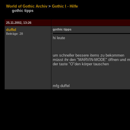
World of Gothic Archiv
>
Gothic I - Hilfe
gothic tipps
25.11.2002, 13:26
duffel
gothic tipps
Beiträge: 28
hi leute
um schneller bessere items zu bekommen
müsst ihr den "MARVIN-MODE" öffnen und m
der taste "O"den körper tauschen
mfg duffel