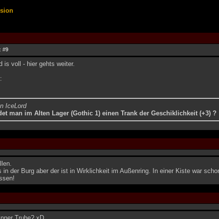
ssion
z #9
 is voll - hier gehts weiter.
:
on IceLord
et man im Alten Lager (Gothic 1) einen Trank der Geschiklichkeit (+3) ?
llen.
s in der Burg aber der ist in Wirklichkeit im Außenring. In einer Kiste war scho
issen!
 inner Truhe? xD