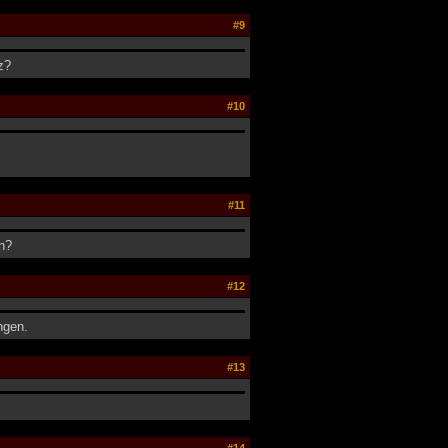
#9
z?
#10
#11
n?
#12
ngen.
#13