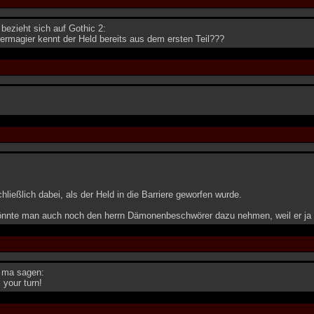
 bezieht sich auf Gothic 2:
ermagier kennt der Held bereits aus dem ersten Teil???
hließlich dabei, als der Held in die Barriere geworfen wurde.
könnte man auch noch den herrn Dämonenbeschwörer dazu nehmen, weil er ja 
 ma sagen:
s your turn!