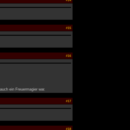
#14
#15
#16
auch ein Freuermagier war.
#17
#18