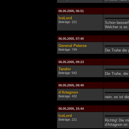
06.05.2005, 06:51
IceLord
Beiträge: 221
Schon besser! 
Welcher is es 
06.05.2005, 07:40
General Peterse
Beiträge: 749
Die Truhe die 
06.05.2005, 09:23
Tandor
Beiträge: 542
Die Truhe, die 
06.05.2005, 09:49
d'Artagnon
Beiträge: 432
nein, es ist d
06.05.2005, 15:44
IceLord
Beiträge: 221
Richtig! Die m
d'Artagnon ist