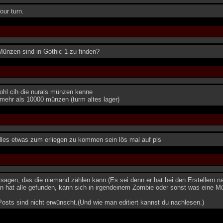
Your turn.
Münzen sind in Gothic 1 zu finden?
ohl cih die nurals münzen kenne
 mehr als 10000 münzen (turm altes lager)
lles etwas zum erliegen zu kommen sein lös mal auf pls
sagen, das die niemand zählen kann.(Es sei denn er hat bei den Erstellern n
n hat alle gefunden, kann sich in irgendeinem Zombie oder sonst was eine M
osts sind nicht erwünscht.(Und wie man editiert kannst du nachlesen.)