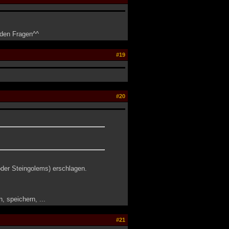
 den Fragen^^
#19
#20
der Steingolems) erschlagen.
 speichern, ...
#21