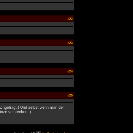
#22
#23
#24
#25
achgefragt.) Und selbst wenn man der
ünze verstecken.;)