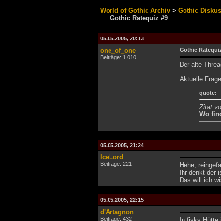
World of Gothic Archiv
>
Gothic Disku
Gothic Ratequiz #9
05.05.2005, 20:13
one_of_one
Gothic Ratequi
Beiträge: 1.010
Der alte Thread
Aktuelle Frage
quote:
Zitat v
Wo find
05.05.2005, 21:24
IceLord
Beiträge: 221
Hehe, reingefa
Ihr denkt der i
Das will ich w
05.05.2005, 22:15
d'Artagnon
Beiträge: 432
In fisks Hütte