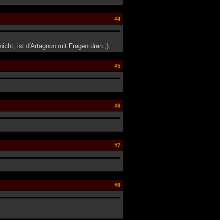
#4
cht, ist d'Artagnon mit Fragen dran.;)
#5
#6
#7
#8