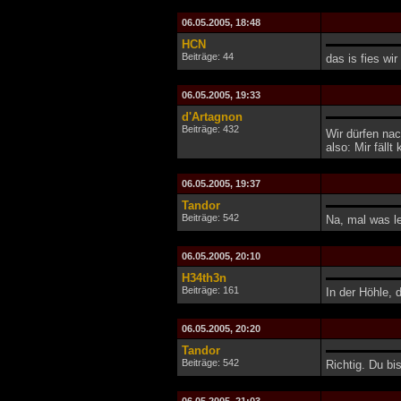
06.05.2005, 18:48
HCN
Beiträge: 44
das is fies wi
06.05.2005, 19:33
d'Artagnon
Beiträge: 432
Wir dürfen n
also: Mir fällt
06.05.2005, 19:37
Tandor
Beiträge: 542
Na, mal was l
06.05.2005, 20:10
H34th3n
Beiträge: 161
In der Höhle, 
06.05.2005, 20:20
Tandor
Beiträge: 542
Richtig. Du bis