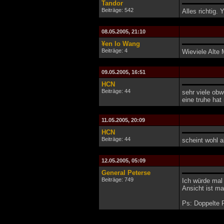
Tandor
Beiträge: 542
Alles richtig. 
08.05.2005, 21:10
¥en lo Wang
Beiträge: 4
Wieviele Alte 
09.05.2005, 16:51
HCN
Beiträge: 44
sehr viele obw
eine truhe hat
11.05.2005, 20:09
HCN
Beiträge: 44
scheint wohl a
12.05.2005, 05:09
General Peterse
Beiträge: 749
Ich würde mal 
Ansicht ist ma
Ps: Doppelte P