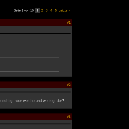
Seite 1 von 10
1
2
3
4
5
Letzte »
#1
#2
n richtig, aber welche und wo liegt der?
#3