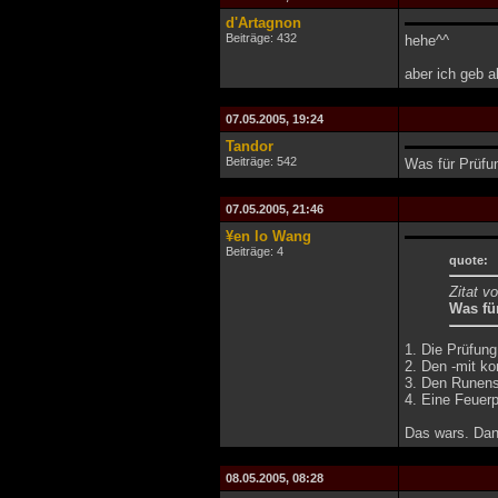
d'Artagnon
Beiträge: 432
hehe^^
aber ich geb a
07.05.2005, 19:24
Tandor
Beiträge: 542
Was für Prüfu
07.05.2005, 21:46
¥en lo Wang
Beiträge: 4
quote:
Zitat v
Was fü
1. Die Prüfung
2. Den -mit k
3. Den Runenst
4. Eine Feuerp
Das wars. Dana
08.05.2005, 08:28