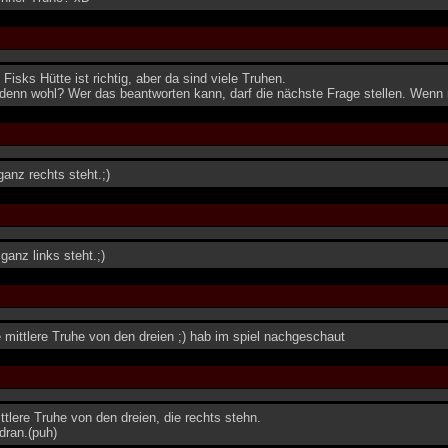
Fisks Hütte ist richtig, aber da sind viele Truhen.
denn wohl? Wer das beantworten kann, darf die nächste Frage stellen. Wenn ni
ganz rechts steht.;)
ganz links steht.;)
ie mittlere Truhe von den dreien ;) hab im spiel nachgeschaut
ittlere Truhe von den dreien, die rechts stehn.
 dran.(puh)