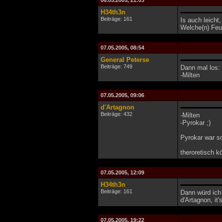
06.05.2005, 21:03
H34th3n
Beiträge: 161
Is auch leicht,
Welche(n) Feu
07.05.2005, 08:54
General Peterse
Beiträge: 749
Dann mal los:
-Milten
07.05.2005, 09:06
d'Artagnon
Beiträge: 432
-Milten
-Pyrokar ;)
Pyrokar war sc
theroretisch 
07.05.2005, 12:09
H34th3n
Beiträge: 161
Dann würd ich
d'Artagnon, it'
07.05.2005, 19:22