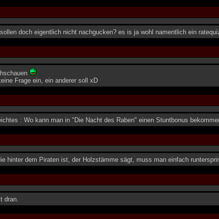
r sollen doch eigentlich nicht nachgucken? es is ja wohl namentlich ein ratequi
achschauen
 keine Frage ein, ein anderer soll xD
eichtes : Wo kann man in "Die Nacht des Raben" einen Stuntbonus bekomme
die hinter dem Piraten ist, der Holzstämme sägt, muss man einfach runterspri
t dran.