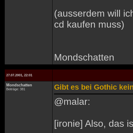
(ausserdem will ic
cd kaufen muss)
Mondschatten
27.07.2001, 22:01
Mondschatten
Gibt es bei Gothic ke
Beiträge: 381
@malar:
[ironie] Also, das i