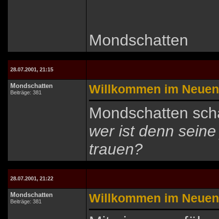
Mondschatten
28.07.2001, 21:15
Mondschatten
Willkommen im Neuen
Beiträge: 381
Mondschatten scha
wer ist denn seine 
trauen?
28.07.2001, 21:22
Mondschatten
Willkommen im Neuen
Beiträge: 381