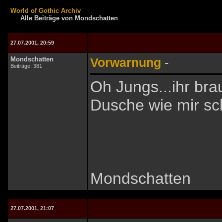
World of Gothic Archiv
Alle Beiträge von Mondschatten
27.07.2001, 20:59
Mondschatten
Vorwarnung
-
Beiträge: 381
Oh Jungs...ihr bra
Dusche wie mir sc
Mondschatten
27.07.2001, 21:07