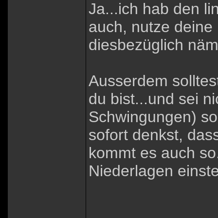
Ja...ich hab den l
auch, nutze deine 
diesbezüglich näml
Ausserdem solltest
du bist...und sei 
Schwingungen) sons
sofort denkst, das
kommt es auch so.
Niederlagen einst