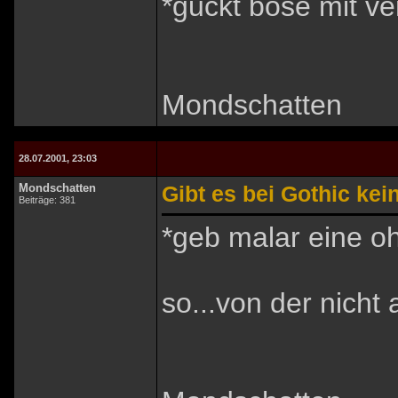
*guckt böse mit v
Mondschatten
28.07.2001, 23:03
Mondschatten
Gibt es bei Gothic ke
Beiträge: 381
*geb malar eine oh
so...von der nicht