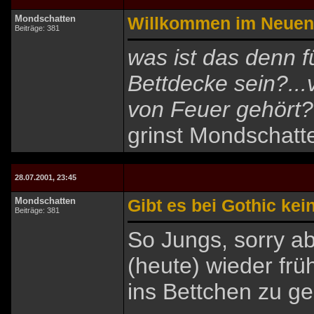
Mondschatten
Willkommen im Neuen
Beiträge: 381
was ist das denn f
Bettdecke sein?...
von Feuer gehört?
grinst Mondschatt
28.07.2001, 23:45
Mondschatten
Gibt es bei Gothic ke
Beiträge: 381
So Jungs, sorry 
(heute) wieder früh
ins Bettchen zu g