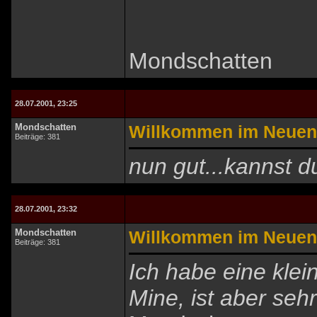
Mondschatten
28.07.2001, 23:25
Mondschatten
Willkommen im Neuen
Beiträge: 381
nun gut...kannst d
28.07.2001, 23:32
Mondschatten
Willkommen im Neuen
Beiträge: 381
Ich habe eine klei
Mine, ist aber seh