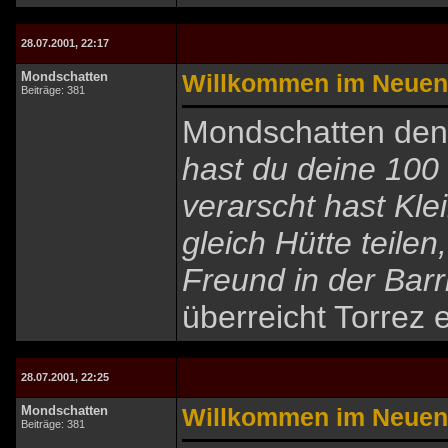
28.07.2001, 22:17
Mondschatten
Willkommen im Neuen
Beiträge: 381
Mondschatten den
hast du deine 100
verarscht hast Kle
gleich Hütte teilen
Freund in der Barr
überreicht Torrez 
28.07.2001, 22:25
Mondschatten
Willkommen im Neuen
Beiträge: 381