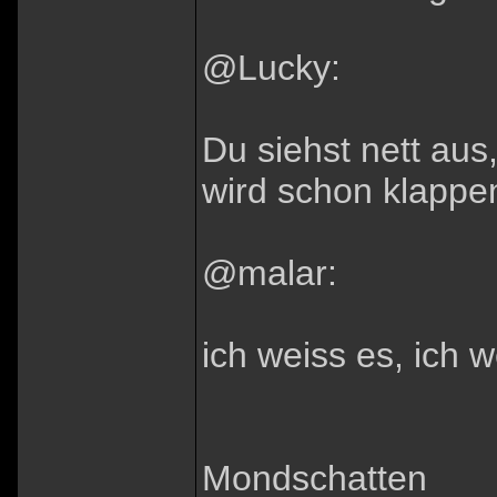
@Lucky:
Du siehst nett aus
wird schon klappen
@malar:
ich weiss es, ich we
Mondschatten