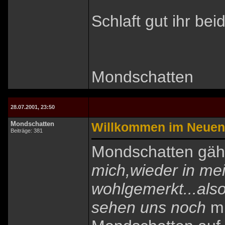
Schlaft gut ihr be
Mondschatten
28.07.2001, 23:50
Mondschatten
Willkommen im Neuen
Beiträge: 381
Mondschatten gähn
mich,wieder in mei
wohlgemerkt...also
sehen uns noch
mi