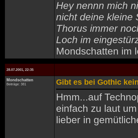
Hey nennn mich ni
nicht deine klein
Thorus immer noch
Loch im eingestür
Mondschatten im l
28.07.2001, 22:35
Mondschatten
Gibt es bei Gothic ke
Beiträge: 381
Hmm...auf Technopa
einfach zu laut um
lieber in gemütlic