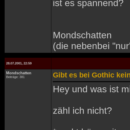
ist es spannend?
Mondschatten
(die nebenbei "nur
28.07.2001, 22:59
Mondschatten
Gibt es bei Gothic ke
Beiträge: 381
Hey und was ist mi
zähl ich nicht?