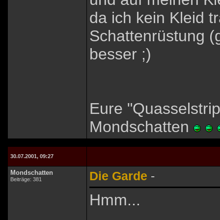
da ich kein Kleid 
Schattenrüstung (g
besser ;)
Eure "Quasselstri
Mondschatten
30.07.2001, 09:27
Mondschatten
Die Garde
-
Beiträge: 381
Hmm...