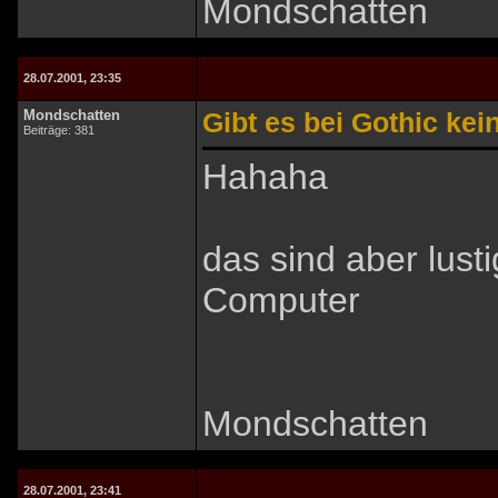
Mondschatten
28.07.2001, 23:35
Mondschatten
Gibt es bei Gothic ke
Beiträge: 381
Hahaha
das sind aber lust
Computer
Mondschatten
28.07.2001, 23:41