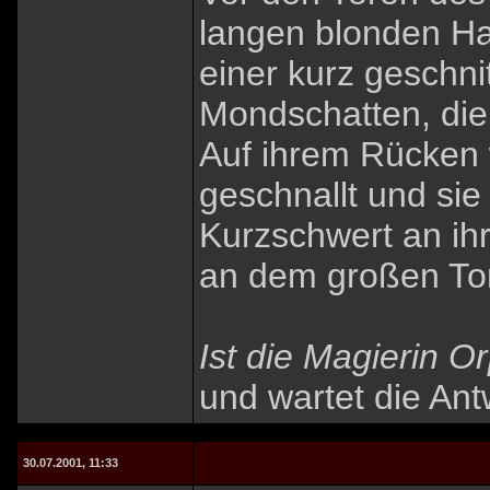
langen blonden Ha
einer kurz geschni
Mondschatten, die
Auf ihrem Rücken 
geschnallt und sie
Kurzschwert an ihr
an dem großen Tor
Ist die Magierin O
und wartet die Ant
30.07.2001, 11:33