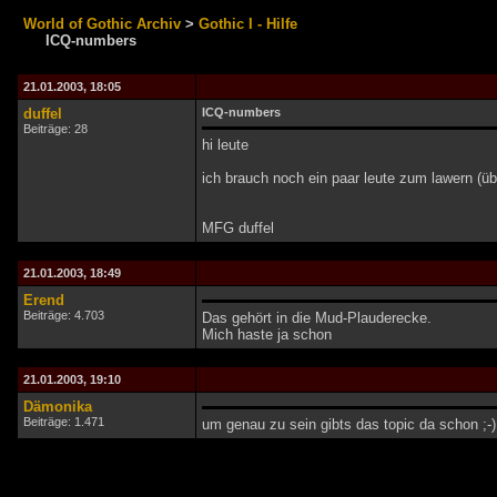
World of Gothic Archiv
>
Gothic I - Hilfe
ICQ-numbers
21.01.2003, 18:05
duffel
ICQ-numbers
Beiträge: 28
hi leute
ich brauch noch ein paar leute zum lawern (übe
MFG duffel
21.01.2003, 18:49
Erend
Beiträge: 4.703
Das gehört in die Mud-Plauderecke.
Mich haste ja schon
21.01.2003, 19:10
Dämonika
Beiträge: 1.471
um genau zu sein gibts das topic da schon ;-)