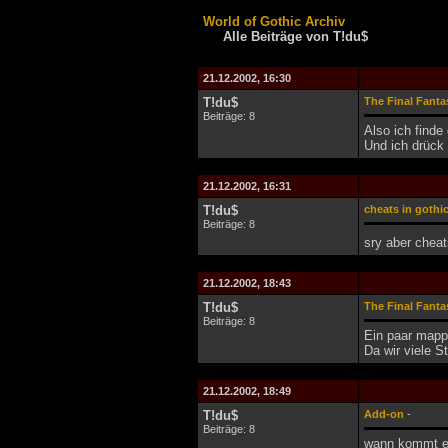
World of Gothic Archiv
Alle Beiträge von T!du$
21.12.2002, 16:30
T!du$
The Final Fant
Beiträge: 8
Also ich finde
Und ich drück
21.12.2002, 16:31
T!du$
cheats in gothic
Beiträge: 8
sry aber chea
21.12.2002, 18:43
T!du$
The Final Fant
Beiträge: 8
Ein paar mapp
Da wir viele S
21.12.2002, 18:49
T!du$
Add-on
-
Beiträge: 8
wann kommt es