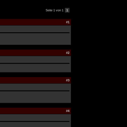
Seite 1 von 1
1
#1
#2
#3
#4