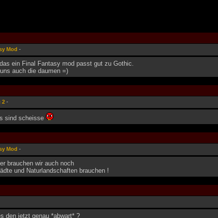
asy Mod
-
 das ein Final Fantasy mod passt gut zu Gothic.
 uns auch die daumen =)
 2
-
ts sind scheisse
asy Mod
-
er brauchen wir auch noch
tädte und Naturlandschaften brauchen !
 den jetzt genau *abwart* ?