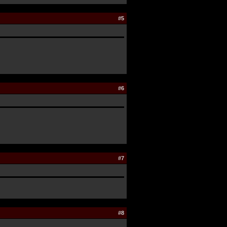
#5
#6
#7
#8