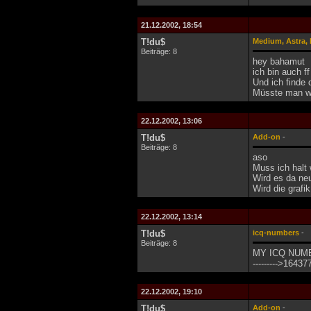
21.12.2002, 18:54
T!du$
Medium, Astra, 
Beiträge: 8
hey bahamut
ich bin auch ff
Und ich finde d
Müsste man wi
22.12.2002, 13:06
T!du$
Add-on
-
Beiträge: 8
aso
Muss ich halt 
Wird es da ne
Wird die grafi
22.12.2002, 13:14
T!du$
icq-numbers
-
Beiträge: 8
MY ICQ NUM
--------->164377
22.12.2002, 19:10
T!du$
Add-on
-