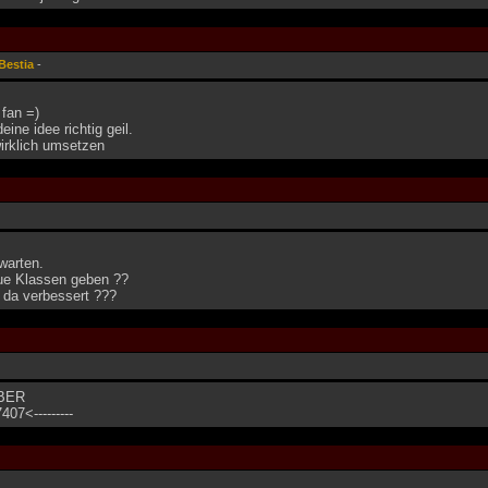
Bestia
-
 fan =)
eine idee richtig geil.
rklich umsetzen
warten.
ue Klassen geben ??
k da verbessert ???
BER
407<---------