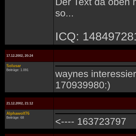
Der Text da oben h
so...
ICQ: 14849728
17.12.2002, 20:24
Solusar
Beiträge: 1.091
waynes interessiert
170939980:)
21.12.2002, 21:12
Alphawolf76
Beiträge: 68
<---- 163723797