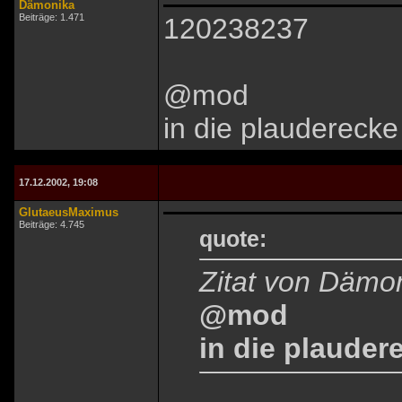
Dämonika
Beiträge: 1.471
120238237
@mod
in die plauderecke 
17.12.2002, 19:08
GlutaeusMaximus
Beiträge: 4.745
quote:
Zitat von Dämo
@mod
in die plaudere