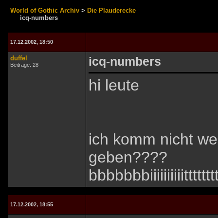
World of Gothic Archiv
>
Die Plauderecke
icq-numbers
17.12.2002, 18:50
duffel
icq-numbers
Beiträge: 28
hi leute
ich komm nicht we
geben????
bbbbbbbiiiiiiiiiitttttt
17.12.2002, 18:55