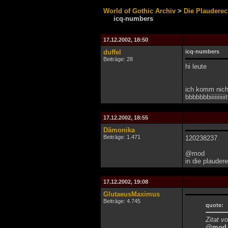
World of Gothic Archiv
>
Die Plauderec
icq-numbers
17.12.2002, 18:50
duffel
icq-numbers
Beiträge: 28
hi leute
ich komm nich
bbbbbbbiiiiiiiiii
17.12.2002, 18:55
Dämonika
Beiträge: 1.471
120238237
@mod
in die plauder
17.12.2002, 19:08
GlutaeusMaximus
Beiträge: 4.745
quote:
Zitat v
@mod