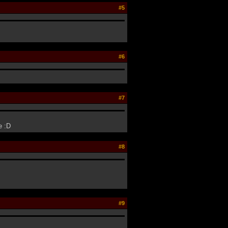
#5
#6
#7
e :D
#8
#9