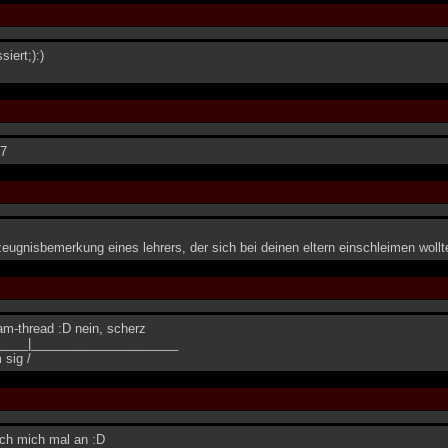
iert;):)
97
 zeugnisbemerkung eines lehrers, der sich bei deinen eltern einschleimen wollt
am-thread :D nein, scherz
____|_____________________
 sig /
ich mich mal an :D