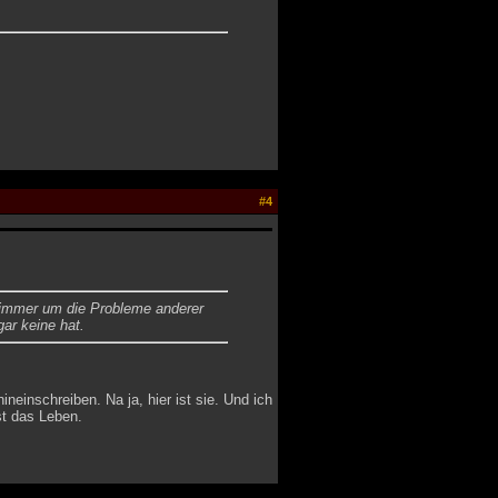
#4
h immer um die Probleme anderer
gar keine hat.
einschreiben. Na ja, hier ist sie. Und ich
st das Leben.