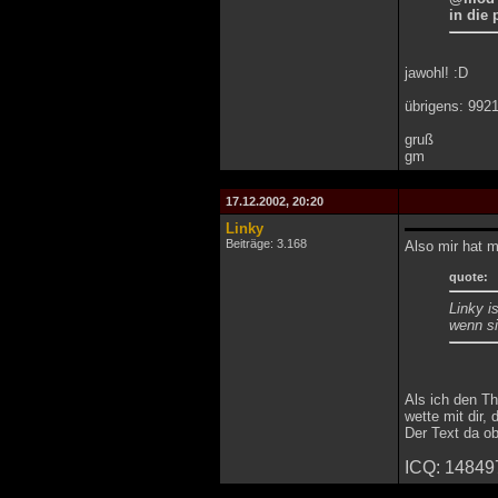
in die 
jawohl! :D
übrigens: 9921
gruß
gm
17.12.2002, 20:20
Linky
Beiträge: 3.168
Also mir hat m
quote:
Linky i
wenn si
Als ich den Th
wette mit dir,
Der Text da ob
ICQ: 14849