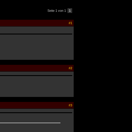
Seite 1 von 1
1
#1
#2
#3