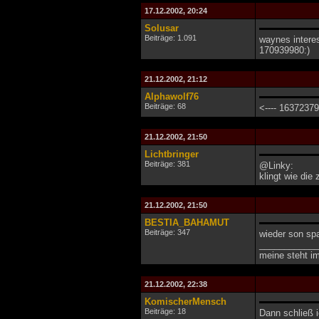
17.12.2002, 20:24
Solusar
Beiträge: 1.091
waynes interess
170939980:)
21.12.2002, 21:12
Alphawolf76
Beiträge: 68
<---- 1637237
21.12.2002, 21:50
Lichtbringer
Beiträge: 381
@Linky:
klingt wie die
21.12.2002, 21:50
BESTIA_BAHAMUT
Beiträge: 347
wieder son sp
____________
meine steht im
21.12.2002, 22:38
KomischerMensch
Beiträge: 18
Dann schließ 