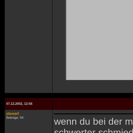
bei wie man er
5LP. du brauch
dem rohstahl n
wohlbemerkt si
schwerter die 
bessere als die
45schaden und 
07.12.2002, 12:56
stonerl
Beiträge: 94
wenn du bei der mi
schwerter schmied