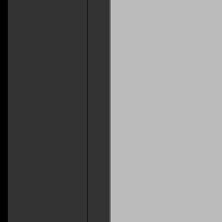
ok dann wollte
in der lösung s
vorderen linken
wird.
nun ja da bin ic
die kombinatio
in der lösunf st
RRRLRRRLRL
doch nach dem 
dietrich ab als
sein, und das 
daran schon üb