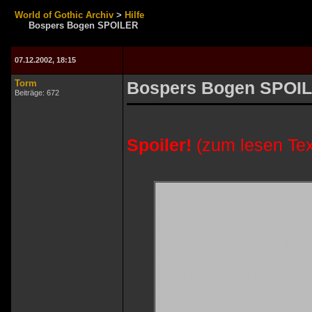
World of Gothic Archiv
>
Hilfe
Bospers Bogen SPOILER
07.12.2002, 18:15
Torm
Bospers Bogen SPOI
Beiträge: 672
Spoiler!
(zum lesen Tex
also ich habe m
verschafft, hab
anschließend zu
nen ehrenwerte
wollte alle uml