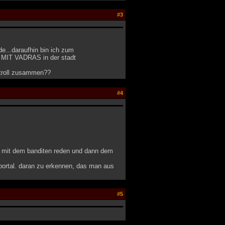
#3
e...daraufhin bin ich zum
D MIT VADRAS in der stadt
 troll zusammen??
#4
, mit dem banditen reden und dann dem
nportal. daran zu erkennen, das man aus
#5