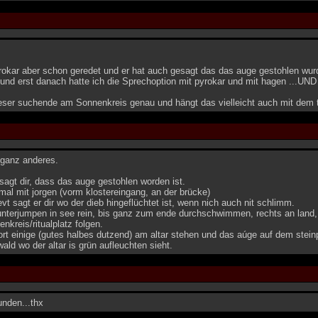
rokar aber schon geredet und er hat auch gesagt das das auge gestohlen wurd
.und erst danach hatte ich die Sprechoption mit pyrokar und mit hagen ...UN
ieser suchende am Sonnenkreis genau und hängt das vielleicht auch mit dem
s ganz anderes.
 sagt dir, dass das auge gestohlen worden ist.
al mit jorgen (vorm klostereingang, an der brücke)
evt sagt er dir wo der dieb hingeflüchtet ist, wenn nich auch nit schlimm.
unterjumpen in see rein, bis ganz zum ende durchschwimmen, rechts an land
kreis/ritualplatz folgen.
ort einige (gutes halbes dutzend) am altar stehen und das aúge auf dem stei
wald wo der altar is grün aufleuchten sieht.
unden...thx