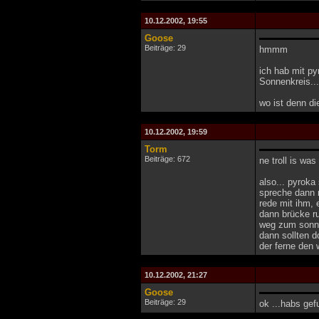
10.12.2002, 19:55
Goose
Beiträge: 29
hmmm
ich hab mit py
Sonnenkreis..
wo ist denn d
10.12.2002, 19:59
Torm
Beiträge: 672
ne troll is wa
also... pyroka
spreche dann m
rede mit ihm, 
dann brücke r
weg zum sonnen
dann sollten d
der ferne den 
10.12.2002, 21:27
Goose
Beiträge: 29
ok ...habs gef