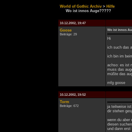
World of Gothic Archiv
>
Hilfe
Wo ist innos Auge?????
10.12.2002, 19:47
Goose
Wo ist innos A
Beiträge: 29
Hi
ich such das 
ich bin im bei
achso: es ist 
muss das auge 
müßte das auge
mfg goose
10.12.2002, 19:52
Torm
Beiträge: 672
ja teilweise is
dir stehen ge
wenn du aber m
diesen suchen
und dann erst 