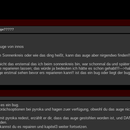
uge?????
auge von innos
m Sonnenkreis oder wie das ding heißt, kann das auge aber nirgendwo finden!
nicht das erstemal das ich beim sonnenkreis bin, war schonmal da und später 
reparieren lassen; das würde ja bedeuten ich hätte es schon gehabt!!!--->ha
 erstmal sehen bevor ers reparieren kann!! ist das ein bug oder liegt der bu
t es ein bug.
sprächsoptionen bei pyroka und hagen zuer verfügung, obwohl du das auge nic
it pyroka redest, erzählt er dir, dass das auge gestohlen worden ist, und D
den.
kannst du es repairen und kapitel3 weiter fortsetzen.