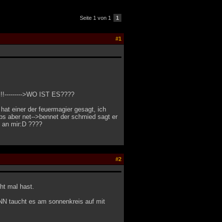
Seite 1 von 1
1
#1
!!!--------->WO IST ES????
hat einer der feuermagier gesagt, ich
bs aber net-->bennet der schmied sagt er
g an mir:D ????
#2
ht mal hast.
ANN taucht es am sonnenkreis auf mit