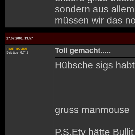
sondern aus allemn
müssen wir das no
27.07.2001, 13:57
manmouse
Toll gemacht.....
Beiträge: 6.742
Hübsche sigs habt 
gruss manmouse
P.S.Etv hätte Bull