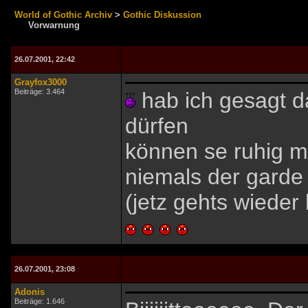
World of Gothic Archiv
>
Gothic Diskussion
Vorwarnung
26.07.2001, 22:42
Grayfox3000
Beiträge: 3.464
hab ich gesagt da
dürfen
können se ruhig m
niemals der garde
(jetz gehts wieder 
26.07.2001, 23:08
Adonis
Beiträge: 1.646