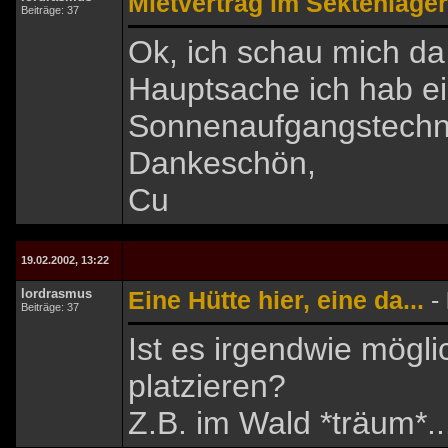
Mietvertrag im Sektenlager
Beiträge: 37
Ok, ich schau mich d
Hauptsache ich hab ei
Sonnenaufgangstechni
Dankeschön,
Cu
19.02.2002, 13:22
lordrasmus
Eine Hütte hier, eine da...
-
Beiträge: 37
Ist es irgendwie mögli
platzieren?
Z.B. im Wald *träum*..