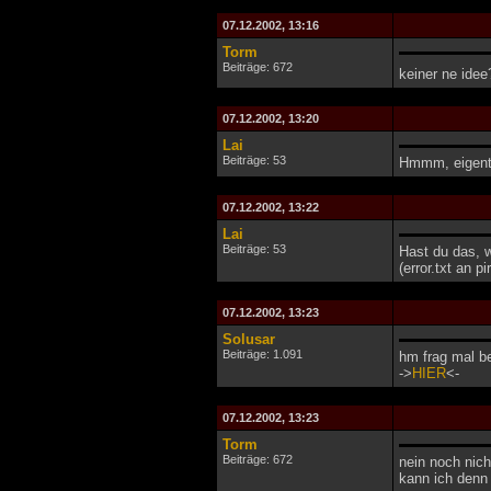
07.12.2002, 13:16
Torm
Beiträge: 672
keiner ne ide
07.12.2002, 13:20
Lai
Beiträge: 53
Hmmm, eigentli
07.12.2002, 13:22
Lai
Beiträge: 53
Hast du das, w
(error.txt an p
07.12.2002, 13:23
Solusar
Beiträge: 1.091
hm frag mal b
->
HIER
<-
07.12.2002, 13:23
Torm
Beiträge: 672
nein noch nich
kann ich denn