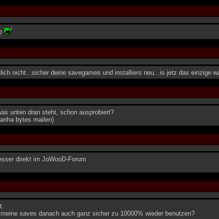
e?
ch nicht...sicher deine savegames und installiers neu...is jetz das einzige was
as unten dran steht, schon ausprobiert?
iranha bytes mailen)
esser direkt im JoWooD-Forum
t.
 meine saves danach auch ganz sicher zu 10000% wieder benutzen?