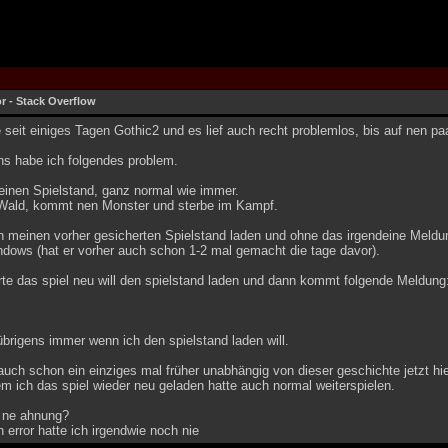
or - Stack Overflow
e seit einiges Tagen Gothic2 und es lief auch recht problemlos, bis auf nen paa
ns habe ich folgendes problem.
einen Spielstand, ganz normal wie immer.
Wald, kommt nen Monster und sterbe im Kampf.
h meinen vorher gesicherten Spielstand laden und ohne das irgendeine Meldu
ndows (hat er vorher auch schon 1-2 mal gemacht die tage davor).
arte das spiel neu will den spielstand laden und dann kommt folgende Meldung
brigens immer wenn ich den spielstand laden will.
auch schon ein einziges mal früher unabhängig von dieser geschichte jetzt hie
 ich das spiel wieder neu geladen hatte auch normal weiterspielen.
 ne ahnung?
error hatte ich irgendwie noch nie