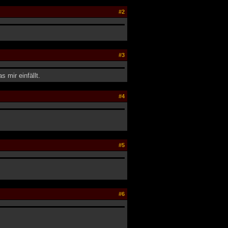
#2
#3
 mir einfällt.
#4
#5
#6