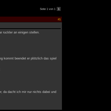
Seite 1 von 1
1
#1
r ruckler an einigen stellen.
ng kommt beendet er plötzlich das spiel
:
r, da dacht ich mir nur nichts dabei und