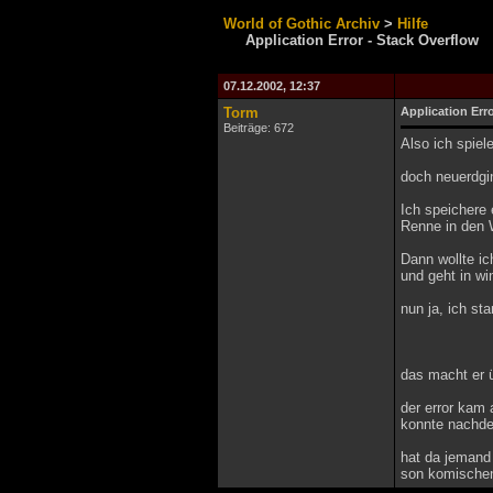
World of Gothic Archiv
>
Hilfe
Application Error - Stack Overflow
07.12.2002, 12:37
Torm
Application Err
Beiträge: 672
Also ich spiel
doch neuerdgi
Ich speichere 
Renne in den 
Dann wollte ic
und geht in wi
nun ja, ich st
das macht er ü
der error kam 
konnte nachdem
hat da jemand
son komischen 