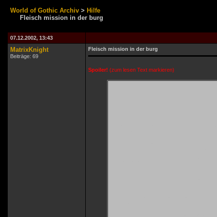
World of Gothic Archiv
>
Hilfe
Fleisch mission in der burg
07.12.2002, 13:43
MatrixKnight
Fleisch mission in der burg
Beiträge: 69
Spoiler!
(zum lesen Text markieren)
So dann stell i
Also in der Burg
Engorn (oder w
Fleisch besorg
einmal 20 Stüc
passierte nicht
liegen icht hatt
Was soll ich 