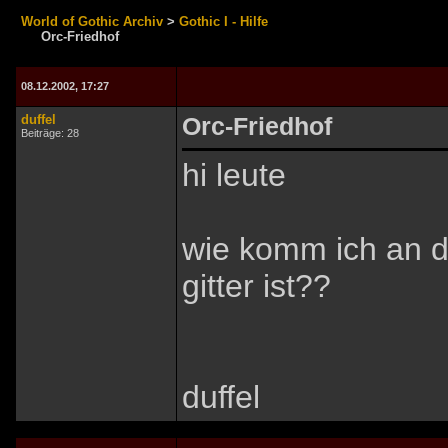
World of Gothic Archiv
>
Gothic I - Hilfe
Orc-Friedhof
08.12.2002, 17:27
duffel
Orc-Friedhof
Beiträge: 28
hi leute
wie komm ich an d
gitter ist??
duffel