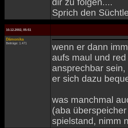
dir zu folgen....
Sprich den Süchtl
10.12.2002, 05:51
Dämonika
Beiträge: 1.471
wenn er dann imm
aufs maul und red 
ansprechbar sein,
er sich dazu beque
was manchmal auch
(aba überspeicher 
spielstand, nimm 