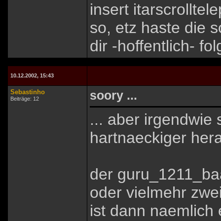
insert itarscrolltel
so, etz haste die s
dir -hoffentlich- fo
10.12.2002, 15:43
Sebastinho
soory ...
Beiträge: 12
... aber irgendwie s
hartnaeckiger hera
der guru_1211_baal
oder vielmehr zwe
ist dann naemlich 