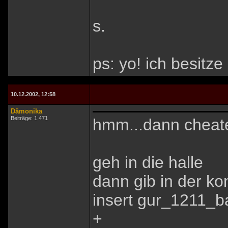
s.
ps: yo! ich besitze
10.12.2002, 12:58
Dämonika
Beiträge: 1.471
hmm...dann cheate
geh in die halle
dann gib in der ko
insert gur_1211_b
+