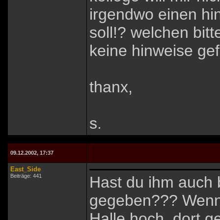
irgendwo einen hin
soll!? welchen bit
keine hinweise ge
thanx,
s.
09.12.2002, 17:37
East_Side
Beiträge: 441
Hast du ihm auch 
gegeben??? Wenn e
Halle hoch, dort ge