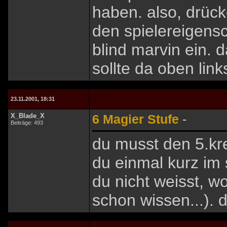
haben. also, drück
den spielereigens
blind marvin ein. 
sollte da oben lin
23.11.2001, 18:31
X_Blade_X
6 Magier Stufe
-
Beiträge: 493
du musst den 5.kr
du einmal kurz im
du nicht weisst, w
schon wissen...). 