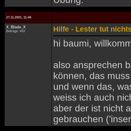
27.11.2001, 11:46
X_Blade_X
Hilfe - Lester tut nicht
Beiträge: 493
hi baumi, willko
also ansprechen b
können, das muss g
und wenn das, was
weiss ich auch nich
aber der ist nicht a
gebrauchen ('inser