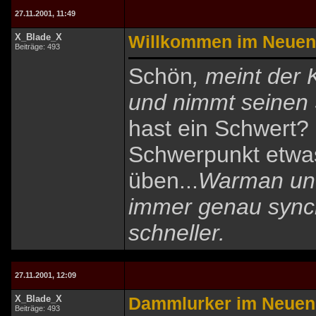
27.11.2001, 11:49
X_Blade_X
Willkommen im Neuen
Beiträge: 493
Schön
, meint der 
und nimmt seinen 
hast ein Schwert? 
Schwerpunkt etwas
üben...
Warman und
immer genau synch
schneller.
27.11.2001, 12:09
X_Blade_X
Dammlurker im Neuen
Beiträge: 493