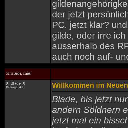
gildenangehörigke
der jetzt persönlic
PC. jetzt klar? und
gilde, oder irre ic
ausserhalb des RP
auch noch auf- un
27.11.2001, 11:08
X_Blade_X
Willkommen im Neuen
Beiträge: 493
Blade, bis jetzt n
andern Söldnern ei
jetzt mal ein biss