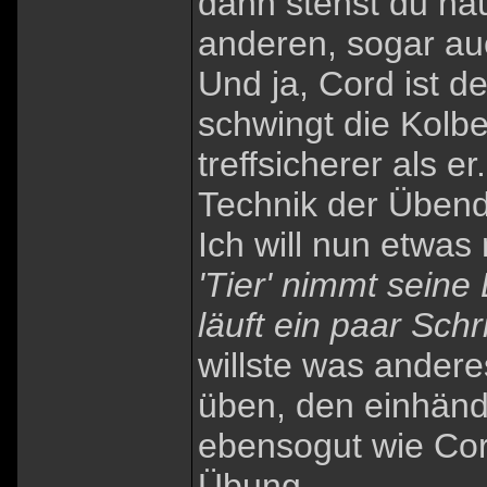
dann stehst du na
anderen, sogar au
Und ja, Cord ist d
schwingt die Kolbe
treffsicherer als e
Technik der Üben
Ich will nun etwa
'Tier' nimmt sein
läuft ein paar Sch
willste was ande
üben, den einhänd
ebensogut wie Cor
Übung.