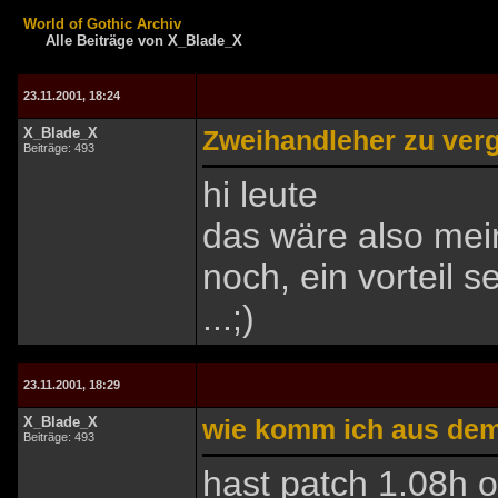
World of Gothic Archiv
Alle Beiträge von X_Blade_X
23.11.2001, 18:24
X_Blade_X
Zweihandleher zu ver
Beiträge: 493
hi leute
das wäre also mei
noch, ein vorteil se
...;)
23.11.2001, 18:29
X_Blade_X
wie komm ich aus dem
Beiträge: 493
hast patch 1.08h 