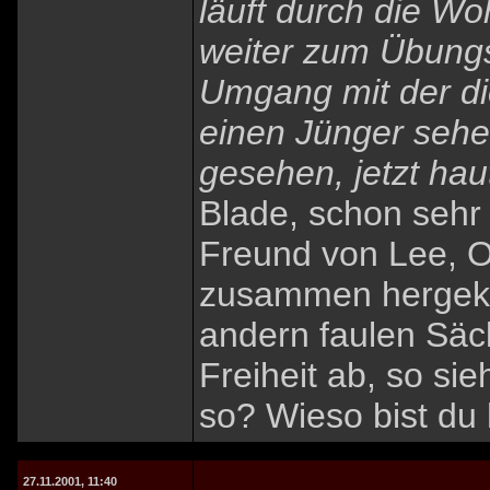
läuft durch die Wo
weiter zum Übungs
Umgang mit der dic
einen Jünger sehen
gesehen, jetzt haut
Blade, schon sehr 
Freund von Lee, Or
zusammen hergek
andern faulen Säck
Freiheit ab, so si
so? Wieso bist d
27.11.2001, 11:40