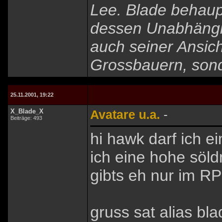
Lee. Blade behaupt
dessen Unabhängig
auch seiner Ansic
Grossbauern, son
25.11.2001, 19:22
X_Blade_X
Avatare u.a.
-
Beiträge: 493
hi hawk darf ich e
ich eine hohe söld
gibts eh nur im RP
gruss sat alias bla