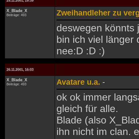
25.11.2001, 19:39
X_Blade_X
Zweihandleher zu ver
Beiträge: 493
deswegen könnts 
bin ich viel länger
nee:D :D :)
26.11.2001, 16:03
X_Blade_X
Avatare u.a.
-
Beiträge: 493
ok ok immer langsa
gleich für alle.
Blade (also X_Blad
ihn nicht im clan. 