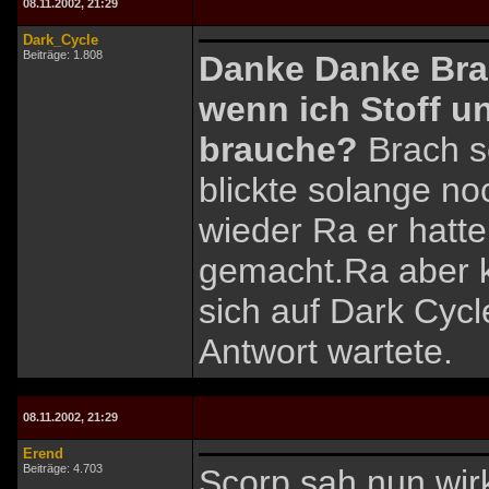
08.11.2002, 21:29
Dark_Cycle
Beiträge: 1.808
Danke Danke Bra
wenn ich Stoff u
brauche?
Brach s
blickte solange n
wieder Ra er hatt
gemacht.Ra aber k
sich auf Dark Cycl
Antwort wartete.
08.11.2002, 21:29
Erend
Beiträge: 4.703
Scorp sah nun wir