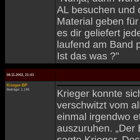
AL besuchen und d
Material geben für
es dir geliefert 
laufend am Band p
Ist das was ?"
08.11.2002, 21:43
Krieger-BP
Beiträge: 1.145
Krieger konnte si
verschwitzt vom a
einmal irgendwo e
auszuruhen. „Der 
sagte Krieger. Doc