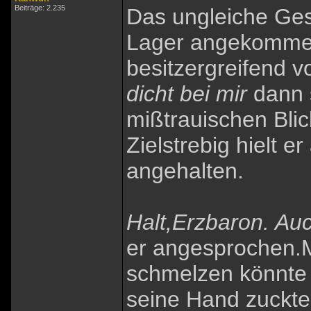
Beiträge: 2.235
Das ungleiche Ge
Lager angekommen.
besitzergreifend v
dicht bei mir
dann s
mißtrauischen Bli
Zielstrebig hielt e
angehalten.
Halt,Erzbaron. Auc
er angesprochen.M
schmelzen könnte 
seine Hand zuckte