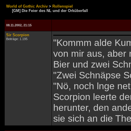
World of Gothic Archiv
>
Rollenspiel
[GM] Die Feier des NL und der Orküberfall
08.11.2002, 21:15
Sir Scorpion
Beiträge: 1.195
"Kommm alde Kumpl
von mir aus, aber n
Bier und zwei Sch
"Zwei Schnäpse Sc
"Nö, noch lnge net!
Scorpion leerte d
herunter, den ande
sie sich an die Th