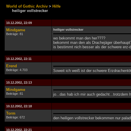
World of Gothic Archiv
>
Hilfe
heiliger vollstrecker
10.12.2002, 22:09
Mindgame
heiliger vollstrecker
Beiträge: 81
wo bekommt man den her????
bekommt man den als Drachejäger überhaupt
is bestimmt nich besser als der schwere erz-
10.12.2002, 22:11
Erend
Beiträge: 4.703
Soweit ich weiß ist der schwere Erzdrachentöt
10.12.2002, 22:13
Mindgame
Beiträge: 81
jo...das hab ich mir auch gedacht...trotzdem hä
10.12.2002, 22:18
Torm
Beiträge: 672
den heiligen vollstrecker bekommen nur palad
10.12.2002, 22:21