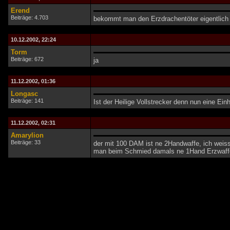
Erend
Beiträge: 4.703
bekommt man den Erzdrachentöter eigentlich 
10.12.2002, 22:24
Torm
Beiträge: 672
ja
11.12.2002, 01:36
Longasc
Beiträge: 141
Ist der Heilige Vollstrecker denn nun eine Ei
11.12.2002, 02:31
Amarylion
Beiträge: 33
der mit 100 DAM ist ne 2Handwaffe, ich weiss
man beim Schmied damals ne 1Hand Erzwaffe 