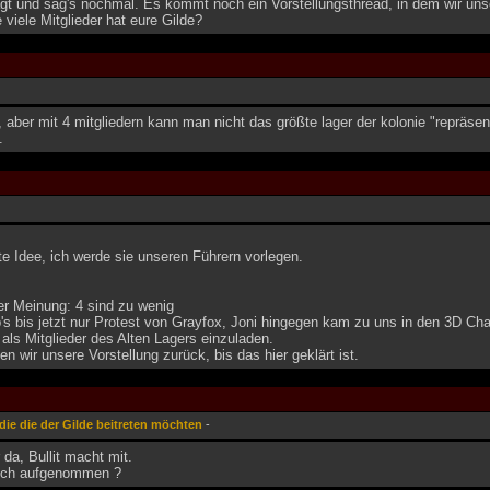
gt und sag's nochmal. Es kommt noch ein Vorstellungsthread, in dem wir unse
viele Mitglieder hat eure Gilde?
 aber mit 4 mitgliedern kann man nicht das größte lager der kolonie "repräsent
.
e Idee, ich werde sie unseren Führern vorlegen.
der Meinung: 4 sind zu wenig
s bis jetzt nur Protest von Grayfox, Joni hingegen kam zu uns in den 3D C
 als Mitglieder des Alten Lagers einzuladen.
en wir unsere Vorstellung zurück, bis das hier geklärt ist.
ie die der Gilde beitreten möchten
-
r da, Bullit macht mit.
 ich aufgenommen ?