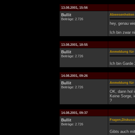
13.08.2001, 15:56
Bullit
Abwesenheiten
Beiträge: 2.726
hey, genau wie
Ich bin zwar 
13.08.2001, 18:55
Bullit
Anmeldung für d
Beiträge: 2.726
Ich bin Garde 
14.08.2001, 09:26
Bullit
Anmeldung für d
Beiträge: 2.726
OK, dann hol i
Keine Sorge, i
?
14.08.2001, 09:37
Bullit
Fragen,Diskuss
Beiträge: 2.726
Gibts auch mi