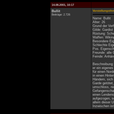
14.08.2001, 10:17
Bullit
Vorstellungsthr
Beiträge: 2.726
Name: Bullit
Alter: 26
Grund der Ver
Gilde: Gardist
Rüstung: Sch
Waffen: Wikin
Besondere Eige
Schlechte Eige
Pos. Eigensch
Freunde: alle
Feinde: Anhä
Beschreibung: 
er ein eigenes
für einen Nord
in einen Hinte
Händern, sich
Garde getötet,
umschloss, nic
Gefangenschaft
einen Lendensc
aufgezogen, so
allem dieser 
Inzwischen ist