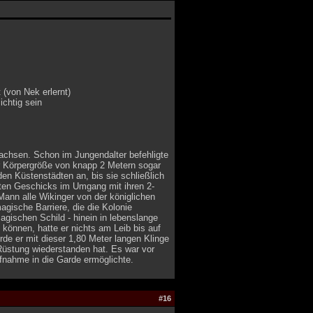
(von Nek erlernt)
ichtig sein
wachsen. Schon im Jungendalter befehligte
ner Körpergröße von knapp 2 Metern sogar
en Küstenstädten an, bis sie schließlich
aften Geschicks im Umgang mit ihren 2-
ann alle Wikinger von der königlichen
magische Barriere, die die Kolonie
agischen Schild - hinein in lebenslange
 können, hatte er nichts am Leib bis auf
de er mit dieser 1,80 Meter langen Klinge
 Rüstung wiederstanden hat. Es war vor
fnahme in die Garde ermöglichte.
#16