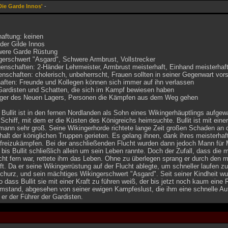
Die Garde Innos'
-
haftung: keinen
 der Gilde Innos
were Garde Rüstung
gerschwert "Asgard", Schwere Armbrust, Vollstrecker
nschaften: 2-Händer Lehrmeister, Armbrust meisterhaft, Einhand meisterhaft 
nschaften: cholerisch, unbeherrscht, Frauen sollten in seiner Gegenwart vors
aften: Freunde und Kollegen können sich immer auf ihn verlassen
 Gardisten und Schatten, die sich im Kampf bewiesen haben
nger des Neuen Lagers, Personen die Kämpfen aus dem Weg gehen
Bullit ist in den fernen Nordlanden als Sohn eines Wikingerhäuptlings aufge
 Schiff, mit dem er die Küsten des Königreichs heimsuchte. Bullit ist mit ei
mann sehr groß. Seine Wikingerhorde richtete lange Zeit großen Schaden an d
rhalt der königlichen Truppen gerieten. Es gelang ihnen, dank ihres meisterh
 freizukämpfen. Bei der anschließenden Flucht wurden dann jedoch Mann für M
 bis Bullit schließlich allein um sein Leben rannte. Doch der Zufall, dass die 
ht fern war, rettete ihm das Leben. Ohne zu überlegen sprang er durch den m
. Da er seine Wikingerrüstung auf der Flucht ablegte, um schneller laufen zu
hurz, und sein mächtiges Wikingerschwert "Asgard". Seit seiner Kindheit wur
 dass Bullit sie mit einer Kraft zu führen weiß, der bis jetzt noch kaum eine
Umstand, abgesehen von seiner ewigen Kampfeslust, die ihm eine schnelle Au
 er der Führer der Gardisten.