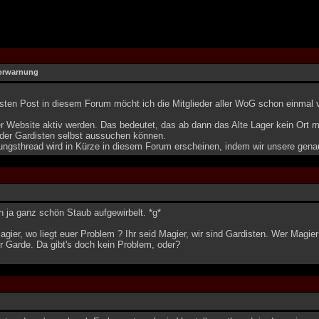
orwarnung
ten Post in diesem Forum möcht ich die Mitglieder aller WoG schon einmal vo
r Website aktiv werden. Das bedeutet, das ab dann das Alte Lager kein Ort m
 der Gardisten selbst aussuchen können.
ungsthread wird in Kürze in diesem Forum erscheinen, indem wir unsere genau
h ja ganz schön Staub aufgewirbelt. *g*
gier, wo liegt euer Problem ? Ihr seid Magier, wir sind Gardisten. Wer Magier
r Garde. Da gibt's doch kein Problem, oder?