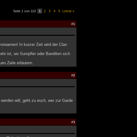
Seite 1 von 110
1
2
3
4
5
Letzte »
#1
rwarnen! In kurzer Zeit wird der Clan
ehr ist, wo Sumpfler oder Banditen sich
en Ziele erläutern.
#2
 werden will, geht zu euch, wer zur Garde
#3