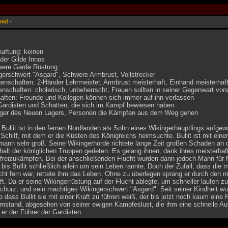
ead
-
haftung: keinen
 der Gilde Innos
were Garde Rüstung
gerschwert "Asgard", Schwere Armbrust, Vollstrecker
nschaften: 2-Händer Lehrmeister, Armbrust meisterhaft, Einhand meisterhaft 
nschaften: cholerisch, unbeherrscht, Frauen sollten in seiner Gegenwart vors
aften: Freunde und Kollegen können sich immer auf ihn verlassen
 Gardisten und Schatten, die sich im Kampf bewiesen haben
nger des Neuen Lagers, Personen die Kämpfen aus dem Weg gehen
Bullit ist in den fernen Nordlanden als Sohn eines Wikingerhäuptlings aufge
 Schiff, mit dem er die Küsten des Königreichs heimsuchte. Bullit ist mit ei
mann sehr groß. Seine Wikingerhorde richtete lange Zeit großen Schaden an d
rhalt der königlichen Truppen gerieten. Es gelang ihnen, dank ihres meisterh
 freizukämpfen. Bei der anschließenden Flucht wurden dann jedoch Mann für M
 bis Bullit schließlich allein um sein Leben rannte. Doch der Zufall, dass die 
ht fern war, rettete ihm das Leben. Ohne zu überlegen sprang er durch den m
. Da er seine Wikingerrüstung auf der Flucht ablegte, um schneller laufen zu
hurz, und sein mächtiges Wikingerschwert "Asgard". Seit seiner Kindheit wur
 dass Bullit sie mit einer Kraft zu führen weiß, der bis jetzt noch kaum eine
Umstand, abgesehen von seiner ewigen Kampfeslust, die ihm eine schnelle Au
 er der Führer der Gardisten.