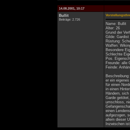
14.08.2001, 10:17
Bullit
Vorstellungsthr
Beiträge: 2.726
Name: Bullit
Alter: 26
Grund der Ver
Gilde: Gardist
Rüstung: Sch
Waffen: Wikin
Besondere Eige
Schlechte Eige
Pos. Eigensch
Freunde: alle
Feinde: Anhä
Beschreibung: 
er ein eigenes
für einen Nord
in einen Hinte
Händern, sich
Garde getötet,
umschloss, nic
Gefangenschaft
einen Lendensc
aufgezogen, so
allem dieser 
Inzwischen ist