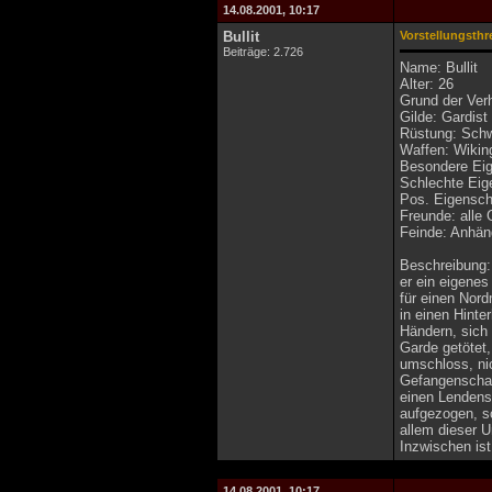
14.08.2001, 10:17
Bullit
Vorstellungsthr
Beiträge: 2.726
Name: Bullit
Alter: 26
Grund der Ver
Gilde: Gardist
Rüstung: Sch
Waffen: Wikin
Besondere Eige
Schlechte Eige
Pos. Eigensch
Freunde: alle
Feinde: Anhä
Beschreibung: 
er ein eigenes
für einen Nord
in einen Hinte
Händern, sich
Garde getötet,
umschloss, nic
Gefangenschaft
einen Lendensc
aufgezogen, so
allem dieser 
Inzwischen ist
14.08.2001, 10:17