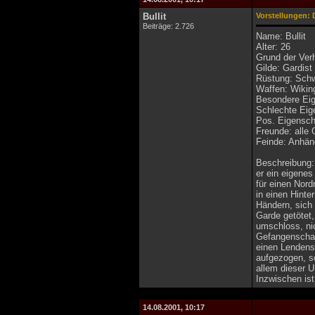
Bullit
Vorstellungen: 
Beiträge: 2.726
Name: Bullit
Alter: 26
Grund der Ver
Gilde: Gardist
Rüstung: Sch
Waffen: Wikin
Besondere Eige
Schlechte Eige
Pos. Eigensch
Freunde: alle
Feinde: Anhä
Beschreibung: 
er ein eigenes
für einen Nord
in einen Hinte
Händern, sich
Garde getötet,
umschloss, nic
Gefangenschaft
einen Lendensc
aufgezogen, so
allem dieser 
Inzwischen ist
14.08.2001, 10:17