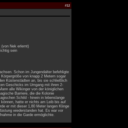
#12
(von Nek erlernt)
ichtig sein
wachsen. Schon im Jungendalter befehligte
ner Körpergröße von knapp 2 Metern sogar
en Küstenstädten an, bis sie schließlich
aften Geschicks im Umgang mit ihren 2-
ann alle Wikinger von der königlichen
magische Barriere, die die Kolonie
agischen Schild - hinein in lebenslange
 können, hatte er nichts am Leib bis auf
de er mit dieser 1,80 Meter langen Klinge
 Rüstung wiederstanden hat. Es war vor
fnahme in die Garde ermöglichte.