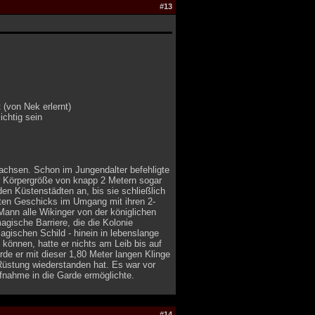
#13
(von Nek erlernt)
ichtig sein
wachsen. Schon im Jungendalter befehligte
ner Körpergröße von knapp 2 Metern sogar
en Küstenstädten an, bis sie schließlich
aften Geschicks im Umgang mit ihren 2-
ann alle Wikinger von der königlichen
magische Barriere, die die Kolonie
agischen Schild - hinein in lebenslange
 können, hatte er nichts am Leib bis auf
de er mit dieser 1,80 Meter langen Klinge
 Rüstung wiederstanden hat. Es war vor
fnahme in die Garde ermöglichte.
#14