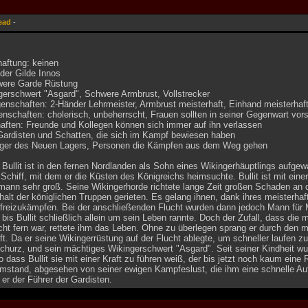
ead
-
haftung: keinen
 der Gilde Innos
were Garde Rüstung
gerschwert "Asgard", Schwere Armbrust, Vollstrecker
nschaften: 2-Händer Lehrmeister, Armbrust meisterhaft, Einhand meisterhaft 
nschaften: cholerisch, unbeherrscht, Frauen sollten in seiner Gegenwart vors
aften: Freunde und Kollegen können sich immer auf ihn verlassen
 Gardisten und Schatten, die sich im Kampf bewiesen haben
nger des Neuen Lagers, Personen die Kämpfen aus dem Weg gehen
Bullit ist in den fernen Nordlanden als Sohn eines Wikingerhäuptlings aufge
 Schiff, mit dem er die Küsten des Königreichs heimsuchte. Bullit ist mit ei
mann sehr groß. Seine Wikingerhorde richtete lange Zeit großen Schaden an d
rhalt der königlichen Truppen gerieten. Es gelang ihnen, dank ihres meisterh
 freizukämpfen. Bei der anschließenden Flucht wurden dann jedoch Mann für M
 bis Bullit schließlich allein um sein Leben rannte. Doch der Zufall, dass die 
ht fern war, rettete ihm das Leben. Ohne zu überlegen sprang er durch den m
. Da er seine Wikingerrüstung auf der Flucht ablegte, um schneller laufen zu
hurz, und sein mächtiges Wikingerschwert "Asgard". Seit seiner Kindheit wur
 dass Bullit sie mit einer Kraft zu führen weiß, der bis jetzt noch kaum eine
Umstand, abgesehen von seiner ewigen Kampfeslust, die ihm eine schnelle Au
 er der Führer der Gardisten.