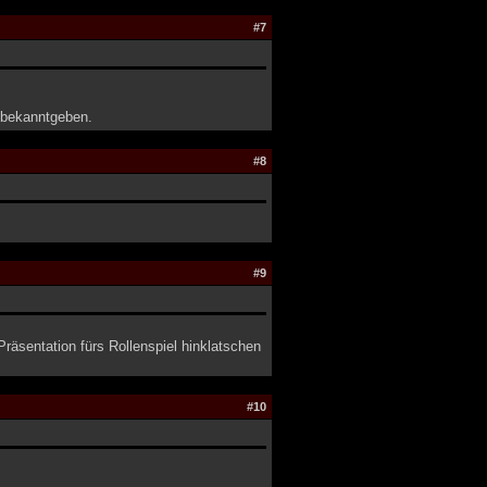
#7
 bekanntgeben.
#8
#9
räsentation fürs Rollenspiel hinklatschen
#10