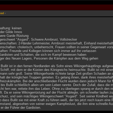
ead
-
haftung: keinen
 der Gilde Innos
were Garde Rüstung
gerschwert "Asgard", Schwere Armbrust, Vollstrecker
nschaften: 2-Händer Lehrmeister, Armbrust meisterhaft, Einhand meisterhaft 
nschaften: cholerisch, unbeherrscht, Frauen sollten in seiner Gegenwart vors
aften: Freunde und Kollegen können sich immer auf ihn verlassen
 Gardisten und Schatten, die sich im Kampf bewiesen haben
nger des Neuen Lagers, Personen die Kämpfen aus dem Weg gehen
Bullit ist in den fernen Nordlanden als Sohn eines Wikingerhäuptlings aufge
 Schiff, mit dem er die Küsten des Königreichs heimsuchte. Bullit ist mit ei
mann sehr groß. Seine Wikingerhorde richtete lange Zeit großen Schaden an d
rhalt der königlichen Truppen gerieten. Es gelang ihnen, dank ihres meisterh
 freizukämpfen. Bei der anschließenden Flucht wurden dann jedoch Mann für M
 bis Bullit schließlich allein um sein Leben rannte. Doch der Zufall, dass die 
ht fern war, rettete ihm das Leben. Ohne zu überlegen sprang er durch den m
. Da er seine Wikingerrüstung auf der Flucht ablegte, um schneller laufen zu
hurz, und sein mächtiges Wikingerschwert "Asgard". Seit seiner Kindheit wur
 dass Bullit sie mit einer Kraft zu führen weiß, der bis jetzt noch kaum eine
Umstand, abgesehen von seiner ewigen Kampfeslust, die ihm eine schnelle Au
 er der Führer der Gardisten.