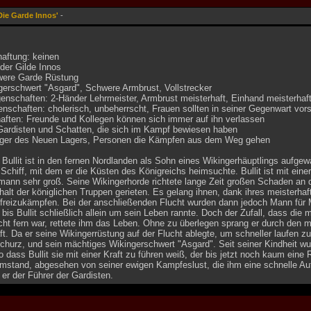
Die Garde Innos'
-
haftung: keinen
 der Gilde Innos
were Garde Rüstung
gerschwert "Asgard", Schwere Armbrust, Vollstrecker
nschaften: 2-Händer Lehrmeister, Armbrust meisterhaft, Einhand meisterhaft 
nschaften: cholerisch, unbeherrscht, Frauen sollten in seiner Gegenwart vors
aften: Freunde und Kollegen können sich immer auf ihn verlassen
 Gardisten und Schatten, die sich im Kampf bewiesen haben
nger des Neuen Lagers, Personen die Kämpfen aus dem Weg gehen
Bullit ist in den fernen Nordlanden als Sohn eines Wikingerhäuptlings aufge
 Schiff, mit dem er die Küsten des Königreichs heimsuchte. Bullit ist mit ei
mann sehr groß. Seine Wikingerhorde richtete lange Zeit großen Schaden an d
rhalt der königlichen Truppen gerieten. Es gelang ihnen, dank ihres meisterh
 freizukämpfen. Bei der anschließenden Flucht wurden dann jedoch Mann für M
 bis Bullit schließlich allein um sein Leben rannte. Doch der Zufall, dass die 
ht fern war, rettete ihm das Leben. Ohne zu überlegen sprang er durch den m
. Da er seine Wikingerrüstung auf der Flucht ablegte, um schneller laufen zu
hurz, und sein mächtiges Wikingerschwert "Asgard". Seit seiner Kindheit wur
 dass Bullit sie mit einer Kraft zu führen weiß, der bis jetzt noch kaum eine
Umstand, abgesehen von seiner ewigen Kampfeslust, die ihm eine schnelle Au
 er der Führer der Gardisten.