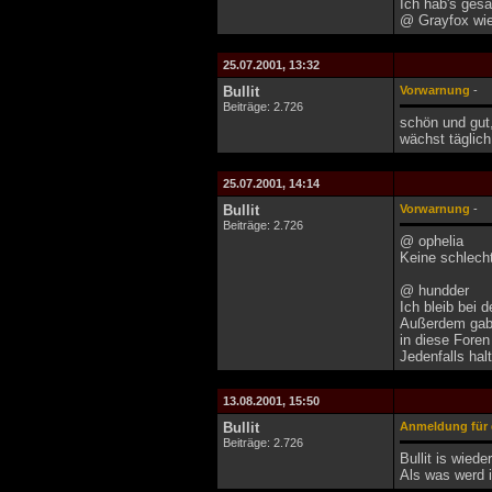
Ich hab's gesa
@ Grayfox wie 
25.07.2001, 13:32
Bullit
Vorwarnung
-
Beiträge: 2.726
schön und gut,
wächst täglich
25.07.2001, 14:14
Bullit
Vorwarnung
-
Beiträge: 2.726
@ ophelia
Keine schlecht
@ hundder
Ich bleib bei 
Außerdem gab'
in diese Foren
Jedenfalls halt
13.08.2001, 15:50
Bullit
Anmeldung für d
Beiträge: 2.726
Bullit is wiede
Als was werd