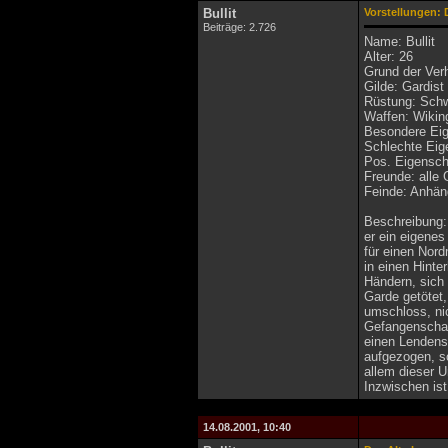
Bullit
Vorstellungen: 
Beiträge: 2.726
Name: Bullit
Alter: 26
Grund der Ver
Gilde: Gardist
Rüstung: Sch
Waffen: Wikin
Besondere Eige
Schlechte Eige
Pos. Eigensch
Freunde: alle
Feinde: Anhä
Beschreibung: 
er ein eigenes
für einen Nord
in einen Hinte
Händern, sich
Garde getötet,
umschloss, nic
Gefangenschaft
einen Lendensc
aufgezogen, so
allem dieser 
Inzwischen ist
14.08.2001, 10:40