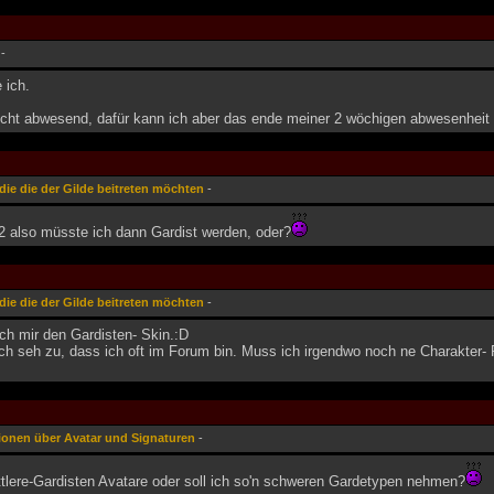
-
 ich.
nicht abwesend, dafür kann ich aber das ende meiner 2 wöchigen abwesenheit
ie die der Gilde beitreten möchten
-
2 also müsste ich dann Gardist werden, oder?
ie die der Gilde beitreten möchten
-
ch mir den Gardisten- Skin.:D
ch seh zu, dass ich oft im Forum bin. Muss ich irgendwo noch ne Charakter- P
ionen über Avatar und Signaturen
-
ttlere-Gardisten Avatare oder soll ich so'n schweren Gardetypen nehmen?