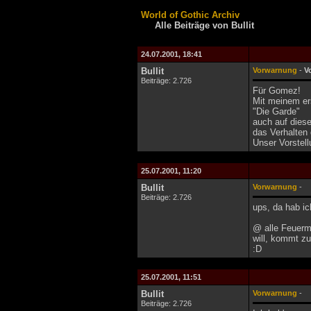
World of Gothic Archiv
Alle Beiträge von Bullit
24.07.2001, 18:41
Bullit
Vorwarnung
-
V
Beiträge: 2.726
Für Gomez!
Mit meinem ers
"Die Garde"
auch auf diese
das Verhalten
Unser Vorstell
25.07.2001, 11:20
Bullit
Vorwarnung
-
Beiträge: 2.726
ups, da hab ic
@ alle Feuerma
will, kommt zu
:D
25.07.2001, 11:51
Bullit
Vorwarnung
-
Beiträge: 2.726