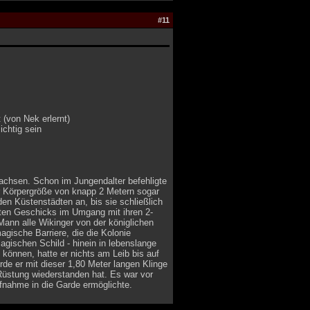
#11
(von Nek erlernt)
ichtig sein
wachsen. Schon im Jungendalter befehligte
ner Körpergröße von knapp 2 Metern sogar
en Küstenstädten an, bis sie schließlich
aften Geschicks im Umgang mit ihren 2-
ann alle Wikinger von der königlichen
magische Barriere, die die Kolonie
agischen Schild - hinein in lebenslange
 können, hatte er nichts am Leib bis auf
de er mit dieser 1,80 Meter langen Klinge
 Rüstung wiederstanden hat. Es war vor
fnahme in die Garde ermöglichte.