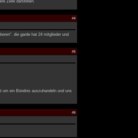
re Ziele darstellen.
#4
ieren". die garde hat 24 mitglieder und
#5
hat um ein Bündnis auszuhandeln und uns
#6