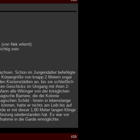
(von Nek erlernt)
ichtig sein
wachsen. Schon im Jungendalter befehligte
ner Körpergröße von knapp 2 Metern sogar
en Küstenstädten an, bis sie schließlich
aften Geschicks im Umgang mit ihren 2-
ann alle Wikinger von der königlichen
magische Barriere, die die Kolonie
agischen Schild - hinein in lebenslange
 können, hatte er nichts am Leib bis auf
de er mit dieser 1,80 Meter langen Klinge
 Rüstung wiederstanden hat. Es war vor
fnahme in die Garde ermöglichte.
#15