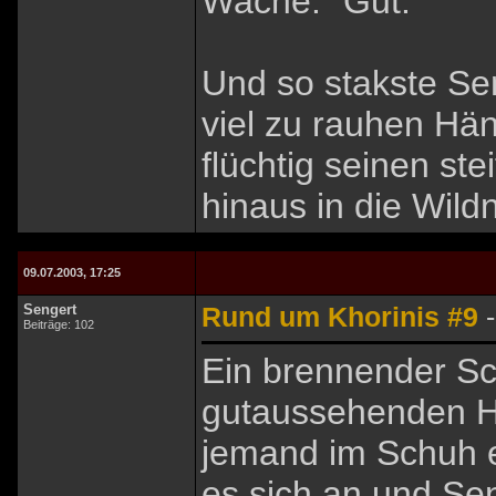
Wache: "Gut."
Und so stakste Sen
viel zu rauhen Hä
flüchtig seinen ste
hinaus in die Wildn
09.07.2003, 17:25
Sengert
Rund um Khorinis #9
-
Beiträge: 102
Ein brennender Sc
gutaussehenden Hä
jemand im Schuh e
es sich an und Se