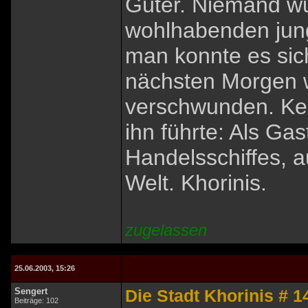
Güter. Niemand w
wohlhabenden jung
man konnte es sich
nächsten Morgen w
verschwunden. Ke
ihn führte: Als Ga
Handelsschiffes, a
Welt. Khorinis.
zugelassen
25.06.2003, 15:26
Sengert
Die Stadt Khorinis # 1
Beiträge: 102