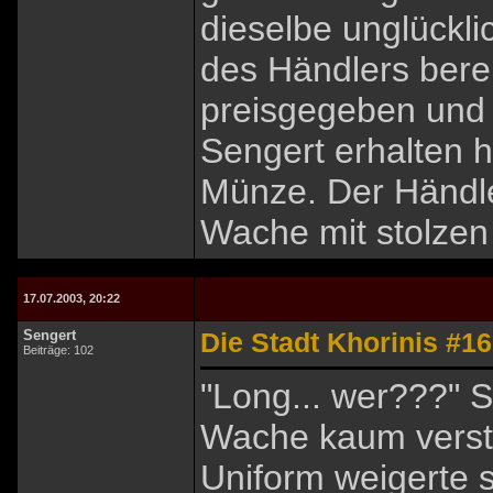
dieselbe unglückli
des Händlers bere
preisgegeben und
Sengert erhalten h
Münze. Der Händler
Wache mit stolzen 
17.07.2003, 20:22
Sengert
Die Stadt Khorinis #16
Beiträge: 102
"Long... wer???" 
Wache kaum verst
Uniform weigerte s