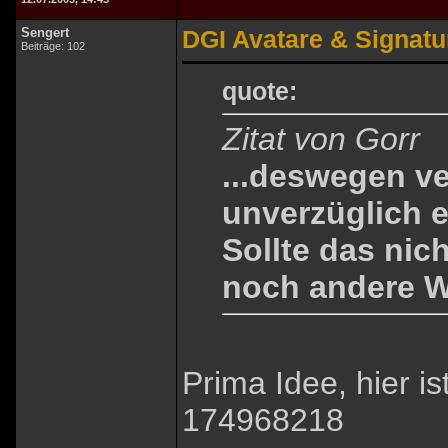
Sengert
DGI Avatare & Signatu
Beiträge: 102
quote:
Zitat von Gorr
...deswegen ve
unverzüglich e
Sollte das ni
noch andere W
Prima Idee, hier 
174968218