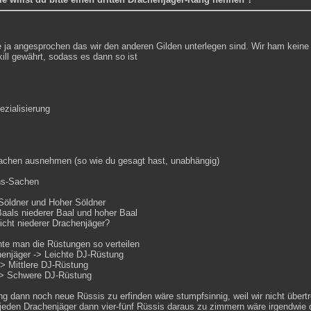
 ja angesprochen das wir den anderen Gilden unterlegen sind. Wir ham keine Ma
ll gewährt, sodass es dann so ist
ezialisierung
rachen ausnehmen (so wie du gesagt hast, unabhängig)
s-Sachen
 Söldner und Hoher Söldner
aals niederer Baal und hoher Baal
cht niederer Drachenjäger?
te man die Rüstungen so verteilen
henjäger -> Leichte DJ-Rüstung
-> Mittlere DJ-Rüstung
-> Schwere DJ-Rüstung
g dann noch neue Rüssis zu erfinden wäre stumpfsinnig, weil wir nicht übertr
r jeden Drachenjäger dann vier-fünf Rüssis daraus zu zimmern wäre irgendwi