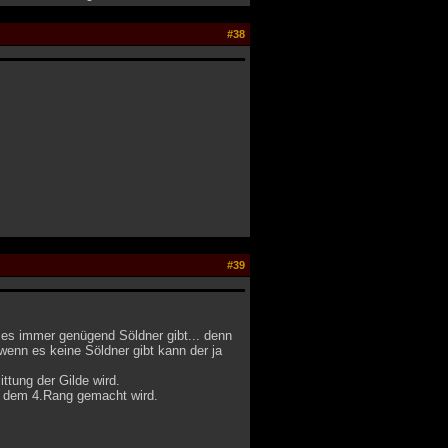
#38
#39
 es immer genügend Söldner gibt... denn
 wenn es keine Söldner gibt kann der ja
ttung der Gilde wird.
b dem 4.Rang gemacht wird.