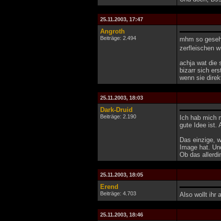
25.11.2003, 17:47
Angroth
Beiträge: 2.494
mhm so gesehe
zerfleischen 
achja wat die 
bizarr sich er
wenn sie direk
25.11.2003, 18:03
Dark-Druid
Beiträge: 2.190
Ich hab mich 
gute Idee ist
Das einzige, 
Image hat. Und
Ob das allerdi
25.11.2003, 18:05
Erend
Beiträge: 4.703
Also wollt ihr
25.11.2003, 18:46