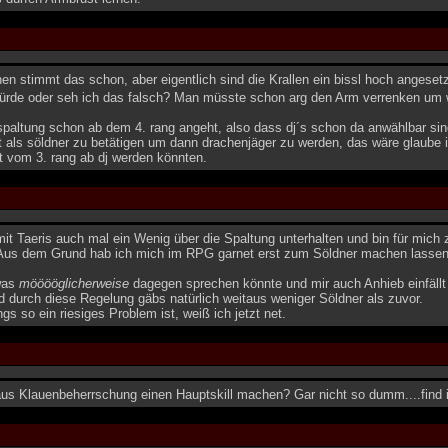
n stimmt das schon, aber eigentlich sind die Krallen ein bissl hoch angeset
würde oder seh ich das falsch? Man müsste schon arg den Arm verrenken um 
spaltung schon ab dem 4. rang angeht, also dass dj´s schon da anwählbar sind, 
st als söldner zu betätigen um dann drachenjäger zu werden, das wäre glaube
t vom 3. rang ab dj werden könnten.
mit Taeris auch mal ein Wenig über die Spaltung unterhalten und bin für mi
. Aus dem Grund hab ich mich im RPG garnet erst zum Söldner machen lassen
was
mööööglicherweise
dagegen sprechen könnte und mir auch Anhieb einfällt i
 durch diese Regelung gäbs natürlich weitaus weniger Söldner als zuvor.
ngs so ein riesiges Problem ist, weiß ich jetzt net.
 aus Klauenbeherrschung einen Hauptskill machen? Gar nicht so dumm....find 