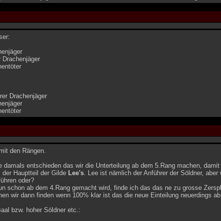
ser:
henjäger
r Drachenjäger
hentöter
rer Drachenjäger
henjäger
hentöter
mit den Rängen.
lde damals entschieden das wir die Unterteilung ab dem 5.Rang machen, damit
 der Hauptteil der Gilde
Lee's
. Lee ist nämlich der Anführer der Söldner, aber
ühren oder?
n schon ab dem 4.Rang gemacht wird, finde ich das das ne zu grosse Zerspli
en wir dann finden wenn 100% klar ist das die neue Einteilung neuerdings a
Baal bzw. hoher Söldner etc.: