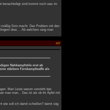
ht benachteiligt sind kommt noch was im
 DJ-mäßig Sinn macht. Das Problem mit den
 Dingern dran.... Ab welchem rang man
#27
ndigen Nahkampfstile erst ab
eine stärkere Fernkampfwaffe als
Bogen. Man Leute warum versteht das
n man man... Das ist als ob ihr Äpfel mit
t wie soll ich damit schießen? damit säg