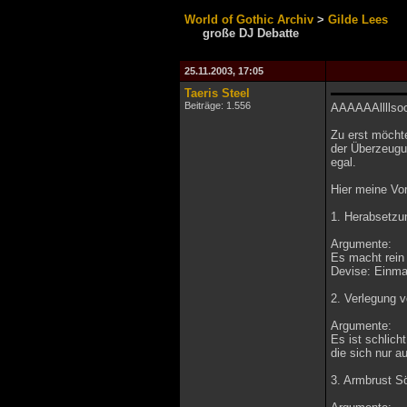
World of Gothic Archiv
>
Gilde Lees
große DJ Debatte
25.11.2003, 17:05
Taeris Steel
Beiträge: 1.556
AAAAAAllllsoo
Zu erst möchte
der Überzeugu
egal.
Hier meine Vo
1. Herabsetzu
Argumente:
Es macht rein
Devise: Einma
2. Verlegung v
Argumente:
Es ist schlich
die sich nur a
3. Armbrust Sö