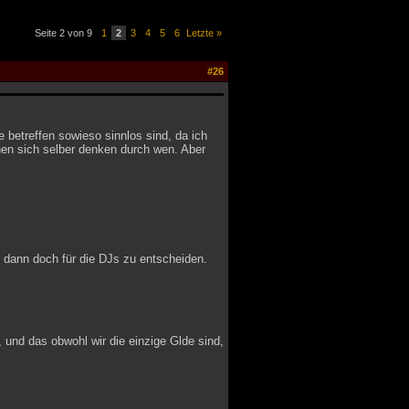
Seite 2 von 9
1
2
3
4
5
6
Letzte »
#26
e betreffen sowieso sinnlos sind, da ich
nen sich selber denken durch wen. Aber
 dann doch für die DJs zu entscheiden.
, und das obwohl wir die einzige Glde sind,