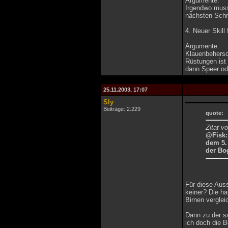
Argumente:
Irgendwo muss
nächsten Schri
4. Neuer Skill
Argumente:
Klauenbehersc
Rüstungen ist 
dann Speer ode
25.11.2003, 17:07
Sly
Beiträge: 2.229
quote:
Zitat v
@Fisk:
dem 5.
der Bog
Für diese Aus
keiner? Die ha
Birnen verglei
Dann zu der sa
ich doch die 