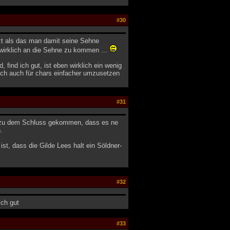
#30
zt als das man damit seine Sehne
wirklich an die Sehne zu kommen ...
find ich gut, ist eben wirklich ein wenig
 ich auch für chars einfacher umzusetzen
#31
ch zu dem Schluss gekommen, dass es ne
.
st, dass die Gilde Lees halt ein Söldner-
#32
ich gut
#33