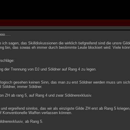
oo.....
 ich sagen, das Skilldiskussionen die wirklich tiefgreifend sind die unsre Gild
ng bin, das sowas eh immer durch bestimmte Leute blockiert wird. Viele kön
rschläge:
ng der Trennung von DJ und Söldner auf Rang 4 zu legen.
 logisch gesehen keinen Sinn, das man zu erst Söldner werden muss um sich
l Söldner, immer Söldner.
on ZH ab rang 5, auf Rang 4 und zwar Söldnerexklusiv.
t und ergreifend sinnlos, das wir als einzigste Gilde ZH erst ab Rang 5 kriegen
uf Konventionelle Waffen verlassen können.
ldnerexklusiv, ab Rang 5.