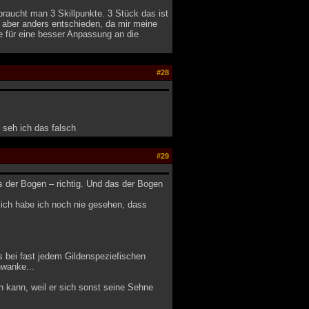
raucht man 3 Skillpunkte. 3 Stück das ist
 aber anders entschieden, da mir meine
e für eine besser Anpassung an die
#28
 seh ich das falsch
#29
ls der Bogen – richtig. Und das der Bogen
tlich habe ich noch nie gesehen, dass
as bei fast jedem Gildenspeziefischen
hwanke...
n kann, weil er sich sonst seine Sehne