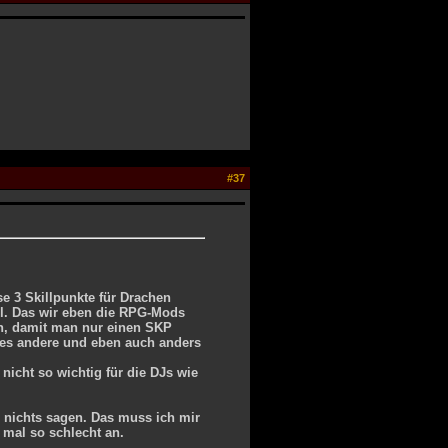
#37
se 3 Skillpunkte für Drachen
el. Das wir eben die RPG-Mods
, damit man nur einen SKP
alles andere und eben auch anders
nicht so wichtig für die DJs wie
 nichts sagen. Das muss ich mir
 mal so schlecht an.