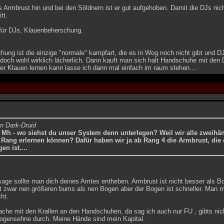
 Armbrust hin und bei den Söldnern ist er gut aufgehoben. Damit die DJs nic
tt.
 für DJs, Klauenbeherschung.
hung ist die einzige "normale" kampfart, die es in Wog noch nicht gibt und
doch wohl wirklich lächerlich. Dann kauft man sich halt Handschuhe mit den
r Klauen lernen kann lasse ich dann mal einfach im raum stehen....
on Dark-Druid
 Mh - wo siehst du unser System denn unterlegen? Weil wir alle zweihä
 Rang erlernen können? Dafür haben wir ja ab Rang 4 die Armbrust, die 
en ist....
sage sollte man dich deines Amtes entheben. Armbrust ist nicht besser als 
t zwar nen größeren bums als nen Bogen aber der Bogen ist schneller. Man ma
cht.
che mit den Krallen an den Handschuhen, da sag ich auch nur FU , gibts nich
Bogensehne durch. Meine Hände sind mein Kapital.