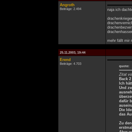
Angroth
Beiträge: 2.494
naja ich dacht
drachenkriege
drachenvernic
drachenbezwi
drachenhasser 
mehr fällt mir n
25.11.2003, 19:44
Erend
Beiträge: 4.703
quote:
Zitat v
Back 2 
Ich hät
Und zw
ausneh
überze
dafür b
ausein
Die Ide
das Au
Zu den
erstmal
Aber wi