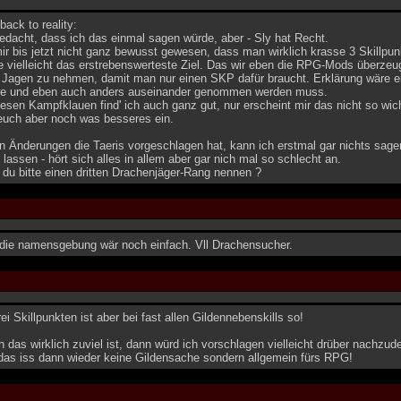
back to reality:
gedacht, dass ich das einmal sagen würde, aber - Sly hat Recht.
mir bis jetzt nicht ganz bewusst gewesen, dass man wirklich krasse 3 Skill
e vielleicht das erstrebenswerteste Ziel. Das wir eben die RPG-Mods über
Jagen zu nehmen, damit man nur einen SKP dafür braucht. Erklärung wäre ein
ere und eben auch anders auseinander genommen werden muss.
iesen Kampfklauen find' ich auch ganz gut, nur erscheint mir das nicht so wi
lt euch aber noch was besseres ein.
n Änderungen die Taeris vorgeschlagen hat, kann ich erstmal gar nichts sage
lassen - hört sich alles in allem aber gar nich mal so schlecht an.
t du bitte einen dritten Drachenjäger-Rang nennen ?
 die namensgebung wär noch einfach. Vll Drachensucher.
ei Skillpunkten ist aber bei fast allen Gildennebenskills so!
das wirklich zuviel ist, dann würd ich vorschlagen vielleicht drüber nachzu
 das iss dann wieder keine Gildensache sondern allgemein fürs RPG!