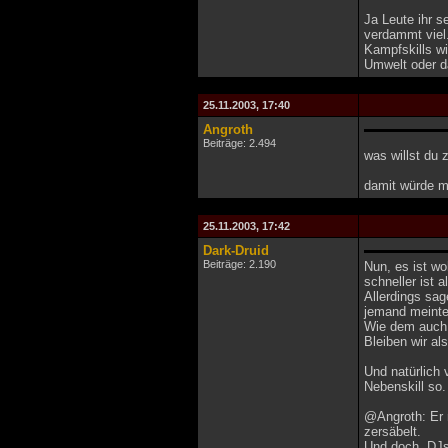
Ja Leute ihr 
verdammt viel
Kampfskills w
Umwelt oder da
25.11.2003, 17:40
Angroth
Beiträge: 2.494
was willst du 
damit würde m
25.11.2003, 17:42
Dark-Druid
Beiträge: 2.190
Nun, es ist wo
schneller ist a
Allerdings sag
jemand meinte 
Wie dem auch 
Bleiben wir al
Und natürlich 
Nebenskill so
@Angroth: Er m
zersäbelt.
Und doch, DJs