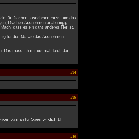
punkte für Drachen ausnehmen muss und das
zeugen, Drachen-Ausnehmen unabhängig
fach, dass es ein ganz anderes Tier ist,
chtig für die DJs wie das Ausnehmen,
n. Das muss ich mir erstmal durch den
#34
#35
denken ob man für Speer wirklich 1H
#36