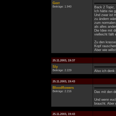
Gorr
Beiträge: 1.940
Back 2 Topic, 
Ich hätte nie 
Und zwar ist 
zu ändern wär
zum normalen 
als alles and
Die Idee mit d
vielleicht fäl
Zu den krasse
Kopf rauschen 
Aber wie wills
25.11.2003, 19:37
Sly
Beiträge: 2.229
Also ich denk
25.11.2003, 19:43
Bloodflowers
Beiträge: 2.216
Das mit den dr
Und wenn euch 
braucht. Aber
25.11.2003, 19:43