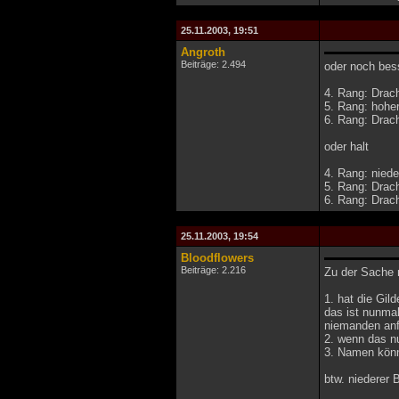
25.11.2003, 19:51
Angroth
Beiträge: 2.494
oder noch bes
4. Rang: Drac
5. Rang: hohe
6. Rang: Drac
oder halt
4. Rang: niede
5. Rang: Drac
6. Rang: Drac
25.11.2003, 19:54
Bloodflowers
Beiträge: 2.216
Zu der Sache 
1. hat die Gi
das ist nunmal
niemanden anf
2. wenn das nu
3. Namen könn
btw. niederer 