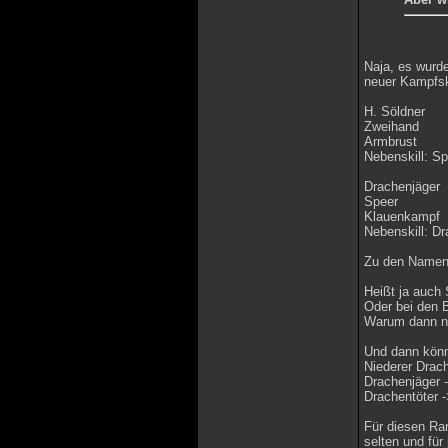
Naja, es wurde
neuer Kampfski
H. Söldner
Zweihand
Armbrust
Nebenskill: Sp
Drachenjäger
Speer
Klauenkampf
Nebenskill: D
Zu den Namen
Heißt ja auch
Oder bei den B
Warum dann ni
Und dann könn
Niederer Drac
Drachenjäger 
Drachentöter 
Für diesen Ran
selten und fü