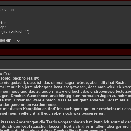
e evtl an
r
hter
nger
(nich wirklich ^^)
ed ein ... -.-
on Gorr
Topic, back to reality:
te nie gedacht, dass ich das einmal sagen würde, aber - Sly hat Recht.
ar ist mir bis jetzt nicht ganz bewusst gewesen, dass man wirklich kras
men muss und das zu ändern wäre vielleicht das erstrebenswerteste Zi
ugen, Drachen-Ausnehmen unabhängig zum normalen Jagen zu nehmen
raucht. Erklärung wäre einfach, dass es ein ganz anderes Tier ist, als 
ander genommen werden muss.
e mit diesen Kampfklauen find' ich auch ganz gut, nur erscheint mir das 
snehmen, vielleicht fällt euch aber noch was besseres ein.
 krassen Änderungen die Taeris vorgeschlagen hat, kann ich erstmal gar
 durch den Kopf rauschen lassen - hört sich alles in allem aber gar nich
e willst du bitte einen dritten Drachenjäger-Rang nennen ?