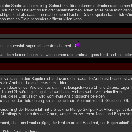
seht die Sache auch einseitig. Schaut mal für so dummes drachenausnehmen b
. Ich hab mir überlegt ob ich drachenausnehmen lernen sollte habe mich dann
ichtiger sind als dass man mal bei nem Drachen Doktor spielen kann. Ich wär
ss man so Tiere besonders effizent killen kann.
zum klauenskill sagen ich versteh das ned :D
an doch keinen bogenskill wegnehmen und armbrust gabs für dj´s eh nie oder
hl so, dass in den Regeln nichts davon steht, dass die Armbrust besser ist a
ls die Armbrust ist auch erwiesen – klar.
e ich dazu eines: Wie sieht es dann mit beispielsweise 1h und 2h aus. Eigen
1h und 2h wären gleichgut – obwohl eine Einhandwaffe viel schneller ist.
sei, diese Diskussion wird wohl ewig Ansichtssache beleiben.
so mal bei der Betrachtung, die scheinbar die Mehrheit vertritt: Gleichgut. Ok.
verschlingt der Nebenskill mit 3 Stück ne Menge Skillpunkte. Allerdings ist d
. Allerdings ist auch das der Grund, warum ich zwischen Jagen und Bogen sc
eint, dass ein Drachenjäger, der Krallen an der Hand hat, net Bogenschieße
 dürfen Armbrust lernen.