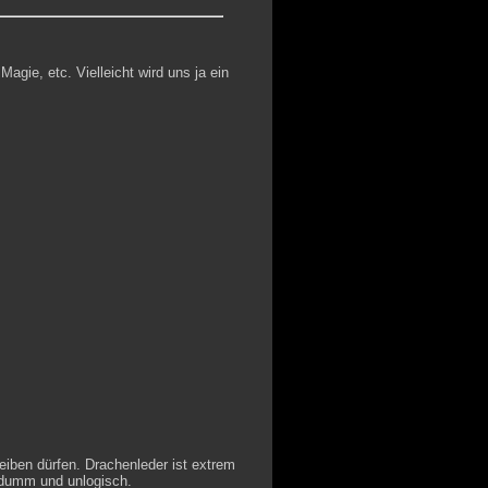
gie, etc. Vielleicht wird uns ja ein
eiben dürfen. Drachenleder ist extrem
e dumm und unlogisch.