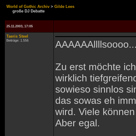
World of Gothic Archiv
>
Gilde Lees
große DJ Debatte
25.11.2003, 17:05
Taeris Steel
Beiträge: 1.556
AAAAAAllllsoooo...
Zu erst möchte ich
wirklich tiefgreife
sowieso sinnlos si
das sowas eh imme
wird. Viele können
Aber egal.