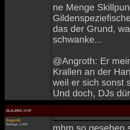
ne Menge Skillpunk
Gildenspeziefische
das der Grund, w
schwanke...
@Angroth: Er mein
Krallen an der Ha
weil er sich sonst
Und doch, DJs dür
25.11.2003, 17:47
Angroth
Beiträge: 2.494
mhm so gesehen st