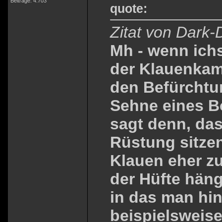
Beiträge: 4.703
quote:
Zitat von Dark-
Mh - wenn ichs
der Klauenkam
den Befürchtu
Sehne eines B
sagt denn, das
Rüstung sitze
Klauen eher z
der Hüfte häng
in das man hin
beispielsweise