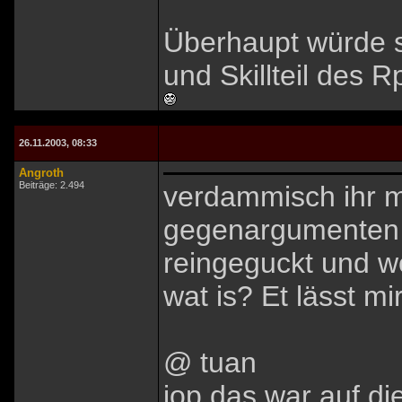
Überhaupt würde si
und Skillteil des R
26.11.2003, 08:33
Angroth
Beiträge: 2.494
verdammisch ihr m
gegenargumenten j
reingeguckt und wo
wat is? Et lässt m
@ tuan
jop das war auf di