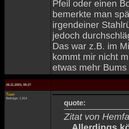
Pfeil oder einen B
bemerkte man spät
irgendeiner Stahlr
jedoch durchschläg
Das war z.B. im Mi
kommt mir nicht m
etwas mehr Bum
26.11.2003, 08:27
Tuan
Beiträge: 1.914
quote:
Zitat von Hemf
...Allerdings k