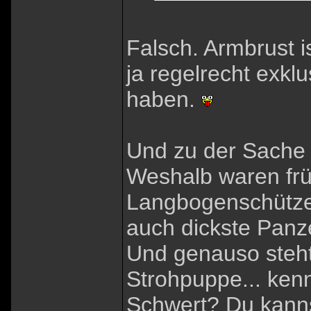
Falsch. Armbrust is
ja regelrecht exkl
haben.
Und zu der Sache 
Weshalb waren frü
Langbogenschützen 
auch dickste Panz
Und genauso steht
Strohpuppe... ken
Schwert? Du kanns