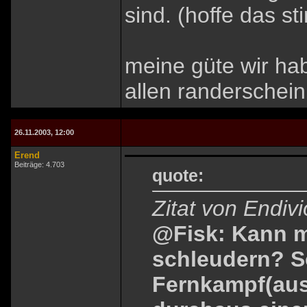
sind. (hoffe das st
meine güte wir hab
allen randerschei
26.11.2003, 12:00
Erend
Beiträge: 4.703
quote:
Zitat von Endiv
@Fisk: Kann 
schleudern? So
Fernkampf(aus