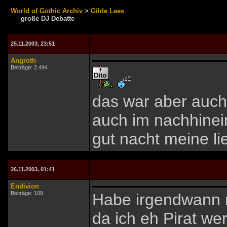
World of Gothic Archiv
>
Gilde Lees
große DJ Debatte
25.11.2003, 23:51
Angroth
Beiträge: 2.494
das war aber auch
auch im nachhinein
gut nacht meine li
26.11.2003, 01:41
Endivion
Beiträge: 109
Habe irgendwann m
da ich eh Pirat wer