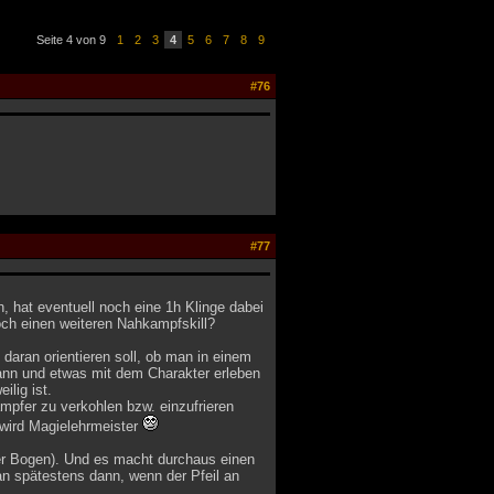
Seite 4 von 9
1
2
3
4
5
6
7
8
9
#76
#77
, hat eventuell noch eine 1h Klinge dabei
och einen weiteren Nahkampfskill?
daran orientieren soll, ob man in einem
nn und etwas mit dem Charakter erleben
ilig ist.
ämpfer zu verkohlen bzw. einzufrieren
 wird Magielehrmeister
r Bogen). Und es macht durchaus einen
n spätestens dann, wenn der Pfeil an