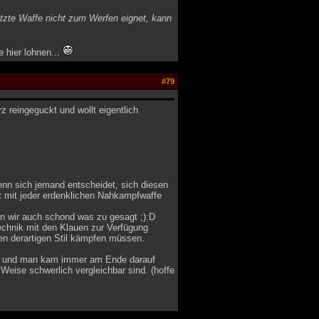
utzte Waffe nicht zum Werfen eignet, kann
e hier lohnen...
#79
 reingeguckt und wollt eigentlich
enn sich jemand entscheidet, sich diesen
t mit jeder erdenklichen Nahkampfwaffe
n wir auch schond was zu gesagt ;):D
technik mit den Klauen zur Verfügung
nen derartigen Stil kämpfen müssen.
er, und man kam immer am Ende darauf
Weise schwerlich vergleichbar sind. (hoffe