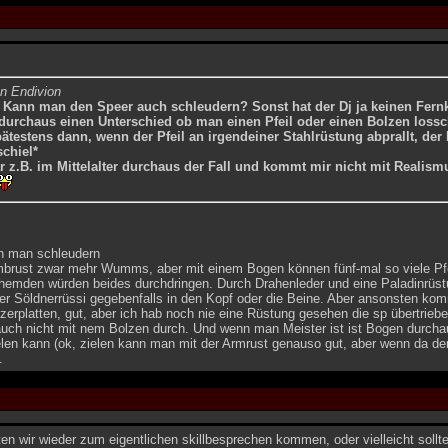
on Endivion
 Kann man den Speer auch schleudern? Sonst hat der Dj ja keinen Fern
durchaus einen Unterschied ob man einen Pfeil oder einen Bolzen lossc
ätestens dann, wenn der Pfeil an irgendeiner Stahlrüstung abprallt, der
schiel*
r z.B. im Mittelalter durchaus der Fall und kommt mir nicht mit Realis
n man schleudern
rmbrust zwar mehr Wumms, aber mit einem Bogen können fünf-mal so viele Pfe
hemden würden beides durchdringen. Durch Drahenleder und eine Paladinrüs
er Söldnerrüssi gegebenfalls in den Kopf oder die Beine. Aber ansonsten komm
zerplatten, gut, aber ich hab noch nie eine Rüstung gesehen die sp übertriebe
ch nicht mit nem Bolzen durch. Und wenn man Meister ist ist Bogen durchau
len kann (ok, zielen kann man mit der Armrust genauso gut, aber wenn da der
.
ten wir wieder zum eigentlichen skillbesprechen kommen, oder vielleicht sollt