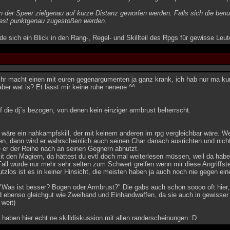
n der Speer zielgenau auf kurze Distanz geworfen werden. Falls sich die ben
dest punktgenau zugestoßen werden.
e sich ein Blick in den Rang-, Regel- und Skillteil des Rpgs für gewisse Leut
r macht einen mit euren gegenargumenten ja ganz krank, ich hab nur ma kurz
ber wat is? Et lässt mir keine ruhe nenene ^^
f die dj´s bezogen, von denen kein einziger armbrust beherrscht.
l wäre ein nahkampfskill, der mit keinem anderen im rpg vergleichbar wäre. W
en, dann wird er wahrscheinlich auch seinen Char danach ausrichten und nich
er der Reihe nach an seinen Gegnern abnutzt.
 den Magiern, da hättest du evtl doch mal weiterlesen müssen, weil da habe
Fall würde nur mehr sehr selten zum Schwert greifen wenn mir diese Angriffs
tzlos ist es in keiner Hinsicht, die meisten haben ja auch noch nie gegen ei
 "Was ist besser? Bogen oder Armbrust?" Die gabs auch schon soooo oft hi
d ebenso gleichgut wie Zweihand und Einhandwaffen, da sie auch in gewisser 
weit)
 haben hier echt ne skilldiskussion mit allen randerscheinungen :D