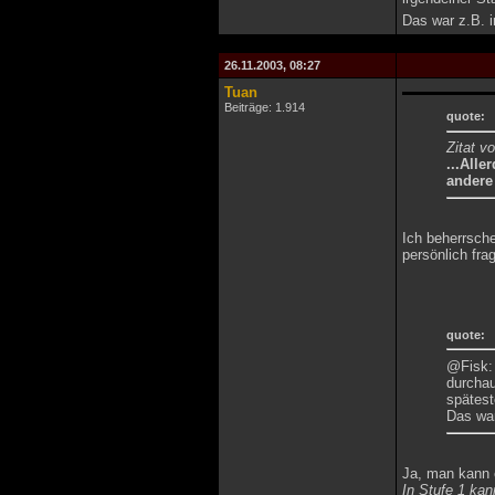
Das war z.B. 
26.11.2003, 08:27
Tuan
Beiträge: 1.914
quote:
Zitat v
...Alle
andere 
Ich beherrsche
persönlich fra
quote:
@Fisk: 
durchau
spätest
Das war
Ja, man kann 
In Stufe 1 kan