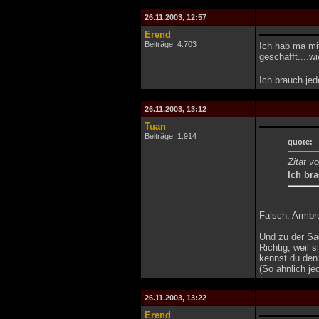
26.11.2003, 12:57
Erend
Beiträge: 4.703
Ich hab ma mi
geschafft....w
Ich brauch je
26.11.2003, 13:12
Tuan
Beiträge: 1.914
quote:
Zitat v
Ich br
Falsch. Armbru
Und zu der Sa
Richtig, weil
kennst du den 
(So ähnlich je
26.11.2003, 13:22
Erend