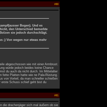
#80
kampf(ausser Bogen). Und es
hickt, den Unterschied bemerkte
 Bolzen sie jedoch durchschlägt.
mus ;) Von wegen nur etwas mehr
ile abgeschossen wie mit einer Armbrust.
tung würde jedoch beides keine Chance
st du auch da nicht durch. Im Mittelalter
n fette Platten hatte wie ne Pala-Rüstung.
s von Vorteil, da man schneller schießen
 erste Schuss schief geht bist du
#81
en die drachenjäger sich mal äußern ob sie