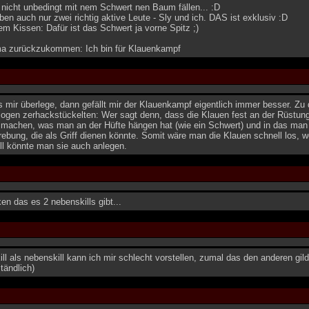
 nicht unbedingt mit nem Schwert nen Baum fällen... :D
en auch nur zwei richtig aktive Leute - Sly und ich. DAS ist exklusiv :D
m Kissen: Dafür ist das Schwert ja vorne Spitz ;)
 zurückzukommen: Ich bin für Klauenkampf
 mir überlege, dann gefällt mir der Klauenkampf eigentlich immer besser. Zu
ogen zerhackstückelten: Wer sagt denn, dass die Klauen fest an der Rüstun
 machen, was man an der Hüfte hängen hat (wie ein Schwert) und in das man h
rebung, die als Griff dienen könnte. Somit wäre man die Klauen schnell los
l könnte man sie auch anlegen.
ken das es 2 nebenskills gibt...
ll als nebenskill kann ich mir schlecht vorstellen, zumal das den anderen gil
tändlich)