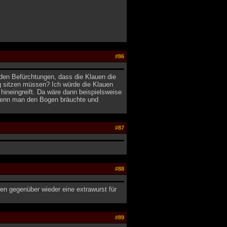
#86
 den Befürchtungen, dass die Klauen die
g sitzen müssen? Ich würde die Klauen
ineingreift. Da wäre dann beispielsweise
, wenn man den Bogen bräuchte und
#87
#88
den gegenüber wieder eine extrawurst für
#89