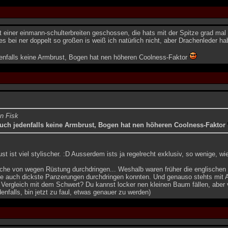
t einer einmann-schulterbreiten geschossen, die hats mit der Spitze grad ma
ies bei ner doppelt so großen is weiß ich natürlich nicht, aber Drachenleder h
denfalls keine Armbrust, Bogen hat nen höheren Coolness-Faktor
on Fisk
auch jedenfalls keine Armbrust, Bogen hat nen höheren Coolness-Faktor
st ist viel stylischer. :D Ausserdem ists ja regelrecht exklusiv, so wenige, 
che von wegen Rüstung durchdringen... Weshalb waren früher die englischen
 sie auch dickste Panzerungen durchdringen konnten. Und genauso stehts mit
Vergleich mit dem Schwert? Du kannst locker nen kleinen Baum fällen, aber 
denfalls, bin jetzt zu faul, etwas genauer zu werden)