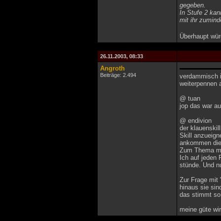
gegeben.
In Stufe 2 kan
mit ihr zumin
Überhaupt würd
26.11.2003, 08:33
Angroth
Beiträge: 2.494
verdammisch ih
weiterpennen a
@ tuan
jop das war au
@ endivion
der klauenskil
Skill anzueign
ankommen die 
Zum Thema mit
Ich auf jeden 
stünde. Und nu
Zur Frage mit
hinaus sie sin
das stimmt so 
meine güte wir