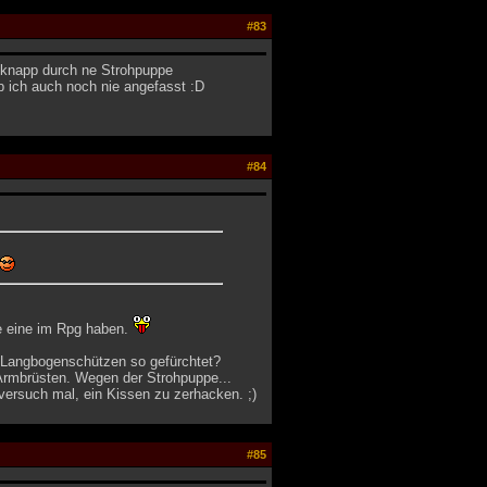
#83
l knapp durch ne Strohpuppe
ab ich auch noch nie angefasst :D
#84
wie eine im Rpg haben.
 Langbogenschützen so gefürchtet?
 Armbrüsten. Wegen der Strohpuppe...
versuch mal, ein Kissen zu zerhacken. ;)
#85