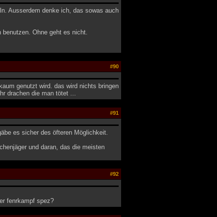
eln. Ausserdem denke ich, das sowas auch
benutzen. Ohne geht es nicht.
#90
aum genutzt wird. das wird nichts bringen
 drachen die man tötet ...
#91
äbe es sicher des öfteren Möglichkeit.
achenjäger und daran, das die meisten
#92
 ner fenrkampf spez?