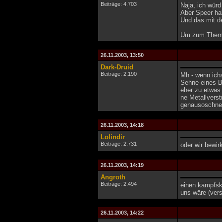
Beiträge: 4.703
Naja, ich würd
Aber Speer hab
Und das mit de
Um zum Thema
26.11.2003, 13:50
Dark-Druid
Beiträge: 2.190
Mh - wenn ichs
Sehne eines B
eher zu etwas
ne Metallverst
genausoschnel
26.11.2003, 14:18
Lolindir
Beiträge: 2.731
oder wir bewir
26.11.2003, 14:19
Angroth
Beiträge: 2.494
einen kampfski
uns wäre (vers
26.11.2003, 14:22