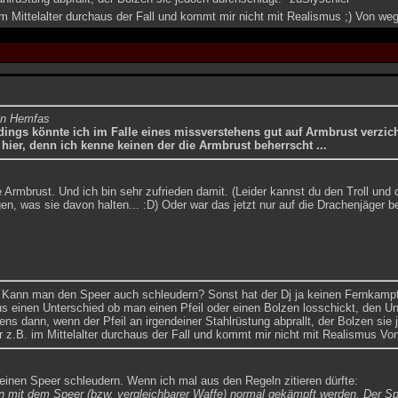
im Mittelalter durchaus der Fall und kommt mir nicht mit Realismus ;) Von 
on Hemfas
rdings könnte ich im Falle eines missverstehens gut auf Armbrust verzic
hier, denn ich kenne keinen der die Armbrust beherrscht ...
 Armbrust. Und ich bin sehr zufrieden damit. (Leider kannst du den Troll und 
gen, was sie davon halten... :D) Oder war das jetzt nur auf die Drachenjäger 
Kann man den Speer auch schleudern? Sonst hat der Dj ja keinen Fernkamp
s einen Unterschied ob man einen Pfeil oder einen Bolzen losschickt, den 
ens dann, wenn der Pfeil an irgendeiner Stahlrüstung abprallt, der Bolzen sie
 z.B. im Mittelalter durchaus der Fall und kommt mir nicht mit Realismus 
einen Speer schleudern. Wenn ich mal aus den Regeln zitieren dürfte:
n mit dem Speer (bzw. vergleichbarer Waffe) normal gekämpft werden. Der Sp