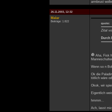
armbrust woll
26.11.2003, 12:32
Malar
Beiträge: 1.822
quote:
Zitat v
Durch 
Aha, Fisk h
Manneschulter
Wenn so n Bol
Ok die Paladin
tötlich wäre o
Okok, wir spie
Eigentlich weis
hmmm...
Ach, lasst mic