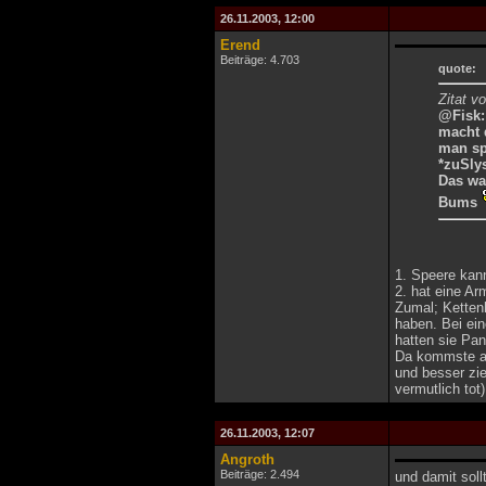
26.11.2003, 12:00
Erend
Beiträge: 4.703
quote:
Zitat v
@Fisk:
macht 
man sp
*zuSly
Das wa
Bums
1. Speere kan
2. hat eine A
Zumal; Ketten
haben. Bei ein
hatten sie Pan
Da kommste au
und besser zie
vermutlich tot)
26.11.2003, 12:07
Angroth
Beiträge: 2.494
und damit soll