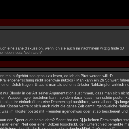
uch eine zähe diskussion, wenn ich sie auch im nachhinein witzig finde :D
e lieben leutz *schnarch*
n mal aufgehört soo genau zu lesen, da ich eh Pirat werden will :D
 Krallenbeherrschung nicht irgendwie nutzlos? Man kann ein 2h Schwert führen
 einen Dolch tragen. Braucht man als schon stärkster Nahkämpfer wirklich n
 nur Bloody in der Art seiner Argumentation zustimmen, dass man sich nicht 
inem Wassermagier bestehen kann, sondern daran dass man schön posten ka
t solltet ihr einfach öfters eine Drachenjagd ausführen, wenn all den Djs langwe
der Kloster vertreibt sich auch nicht die ganze Zeit damit irgendwelche Nahk
 was im Kloster postet mit Freunden irgendetwas oder ist so bescheuert und
an den Speer auch schleudern? Sonst hat der Dj ja keinen Fernkampf(ausse
b man einen Pfeil oder einen Bolzen losschickt, den Unterschied bemerkte ma
ahlrüstung abprallt, der Bolzen sie jedoch durchschlägt. *zuSlyschiel*