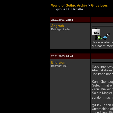
World of Gothic Archiv
>
Gilde Lees
große DJ Debatte
25.11.2003, 23:51
Angroth
Beiträge: 2.494
das war aber a
gut nacht mein
26.11.2003, 01:41
Endivion
Beiträge: 109
Habe irgendwan
Aber ist diese
und kann noch
Kann überhaupt
Gefecht mit e
kann. Vielleich
So ein Magier 
sondern macht
@Fisk: Kann m
Unterschied o
irgendeiner St