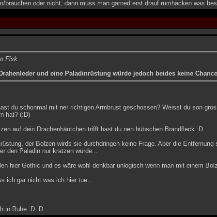
en/brauchen oder nicht, dann muss man garned erst drauf rumhacken was bess
on Fisk
Drahenleder und eine Paladinrüstung würde jedoch beides keine Chanc
ast du schonmal mit ner richtigen Armbrust geschossen? Weisst du son gros
n hat? (:D)
zen auf dein Drachenhäutchen trifft hast du nen hübschen Brandfleck :D
rüstung, der Bolzen wirds sie durchdringen keine Frage. Aber die Entfernung s
der den Paladin nur kratzen würde...
len hier Gothic und es wäre wohl denkbar unlogisch wenn man mit einem Bolz
s ich gar nicht was ich hier tue...
h in Ruhe :D :D