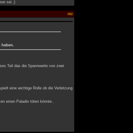
er sei ;)
#82
e haben.
ses Teil das die Spannweite von zwei
pielt eine wichtige Rolle ob die Verletzung
en einen Paladin töten könnte..