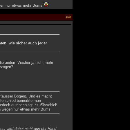
wegen nur etwas mehr Bums
#78
hten, wie sicher auch jeder
die andern Viecher ja nicht mehr
bezogen?
f(ausser Bogen). Und es macht
Unterschied bemerkte man
 jedoch durchschlägt. *zuSlyschiel*
Von wegen nur etwas mehr Bums
eer wird dabei nicht aus der Hand