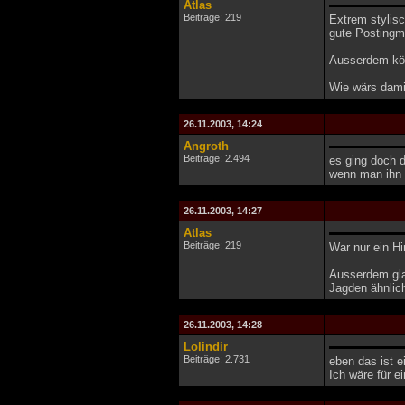
Atlas
Beiträge: 219
Extrem stylis
gute Postingmö
Ausserdem kön
Wie wärs dami
26.11.2003, 14:24
Angroth
Beiträge: 2.494
es ging doch 
wenn man ihn 
26.11.2003, 14:27
Atlas
Beiträge: 219
War nur ein Hi
Ausserdem glau
Jagden ähnlich
26.11.2003, 14:28
Lolindir
Beiträge: 2.731
eben das ist e
Ich wäre für e