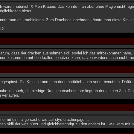
ch wären natürlich X-Men Klauen. Das könnte man aber ohne Magie nicht reg
glichkeiten bietet.
nte man es kombinieren. Zum Drachenausnehmen könnte man diese Krallen 
t?
darum, dass der drachen ausnehmen skill soviel ich das mitbekommen habe, k
nun zusammen mit den krallen benutzen kann, davon werdens auch nicht mehr
rngespinst. Die Krallen kann man dann natürlich auch sonst benutzen. Dafür g
be ich auch, die niedrige Drachenabschussrate liegt an der kleinen Zahl Dr
 verlaufen.
ine mit einmalige sache wie auf slys drachenjagd....
inen skill der was nützt und gleichberechtigt zu den andern ist...wie wärs mit