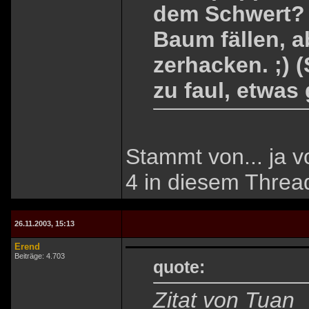
dem Schwert? 
Baum fällen, a
zerhacken. ;) (
zu faul, etwas
Stammt von... ja v
4 in diesem Threa
26.11.2003, 15:13
Erend
Beiträge: 4.703
quote:
Zitat von Tuan