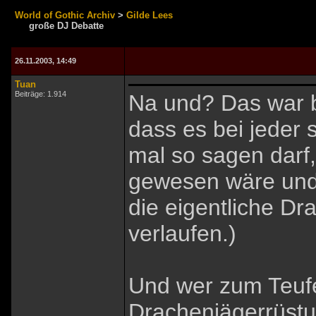
World of Gothic Archiv
>
Gilde Lees
große DJ Debatte
26.11.2003, 14:49
Tuan
Beiträge: 1.914
Na und? Das war b
dass es bei jeder 
mal so sagen darf,
gewesen wäre und 
die eigentliche D
verlaufen.)
Und wer zum Teufe
Drachenjägerrüstu