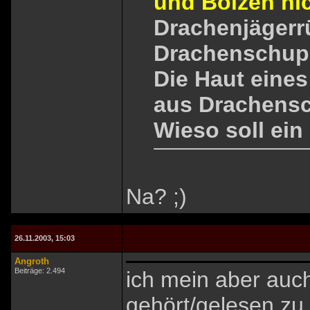
und Bolzen ni
Drachenjägerr
Drachenschup
Die Haut eines
aus Drachens
Wieso soll ei
Na? ;)
26.11.2003, 15:03
Angroth
Beiträge: 2.494
ich mein aber auc
gehört/gelesen zu