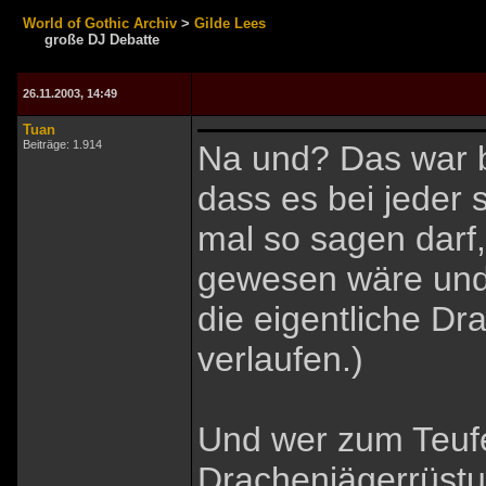
World of Gothic Archiv
>
Gilde Lees
große DJ Debatte
26.11.2003, 14:49
Tuan
Beiträge: 1.914
Na und? Das war b
dass es bei jeder 
mal so sagen darf,
gewesen wäre und 
die eigentliche D
verlaufen.)
Und wer zum Teufe
Drachenjägerrüstu