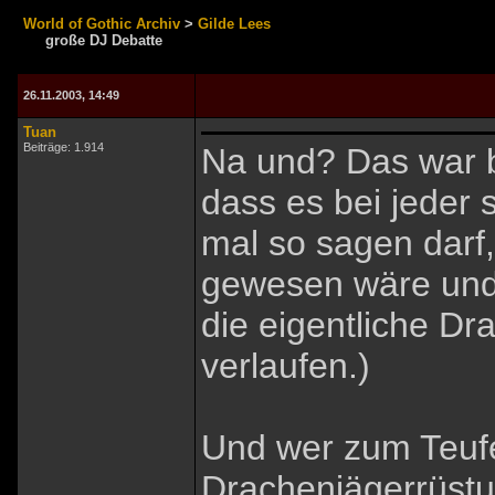
World of Gothic Archiv
>
Gilde Lees
große DJ Debatte
26.11.2003, 14:49
Tuan
Beiträge: 1.914
Na und? Das war b
dass es bei jeder 
mal so sagen darf,
gewesen wäre und 
die eigentliche D
verlaufen.)
Und wer zum Teufe
Drachenjägerrüstu