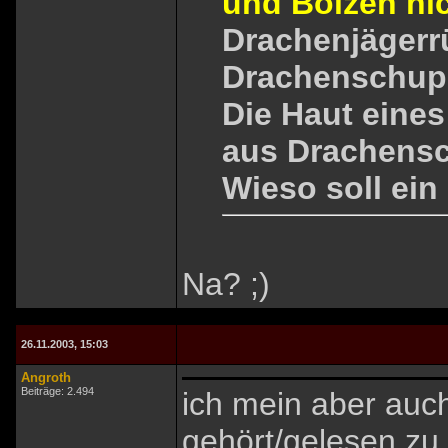
und Bolzen ni
Drachenjägerr
Drachenschup
Die Haut eines
aus Drachens
Wieso soll ei
Na? ;)
26.11.2003, 15:03
Angroth
Beiträge: 2.494
ich mein aber auc
gehört/gelesen zu