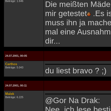
Beiträge: 1.646
Die meißten Mädel
mir getestet
.Es i
muss ihn ja machen:
mal eine Ausnahme 
dir...
24.07.2001, 00:05
Carthos
Beiträge: 5.043
du liest bravo ? ;)
24.07.2001, 00:11
Malek
Beiträge: 6.225
@Gor Na Drak:
Nee, ich lese best