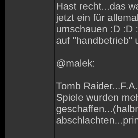
Hast recht...das wa
jetzt ein für allem
umschauen :D :D :
auf "handbetrieb" 
@malek:
Tomb Raider...F.A.
Spiele wurden me
geschaffen...(hal
abschlachten...pri