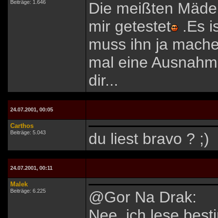
Beiträge: 1.646
Die meißten Mädel
mir getestet
.Es i
muss ihn ja machen:
mal eine Ausnahme 
dir...
24.07.2001, 00:05
Carthos
Beiträge: 5.043
du liest bravo ? ;)
24.07.2001, 00:11
Malek
Beiträge: 6.225
@Gor Na Drak:
Nee, ich lese best