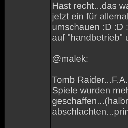
Hast recht...das wa
jetzt ein für allem
umschauen :D :D :
auf "handbetrieb" 
@malek:
Tomb Raider...F.A.
Spiele wurden me
geschaffen...(hal
abschlachten...pri