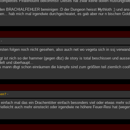
 komplettes Piratenoutfit bekommst! Dieses hat zwar keine dollen Rüstungswert
l den BRACHIALFEHLER bereinigen :D der Dungeon heisst
H
ythloth ;) und an
n... hab mich mal irgendwie durchgecheatet, es gab aber nur n bischen Gold 
-
ersten folgen noch nicht gesehen, also auch net wo vegeta sich in ssj verwande
t ist nich so der hammer (gegen dbz) de story is total beschissen und auss
elt und überhaupt...
s mann dbgt schon einräumen die kämpfe sind zum größten teil ziemlich cool
hen?
-
e einfach mal das ein Drachentöter einfach besonders viel oder etwas mehr s
vielleicht auch mehr einsteckt oder irgendwie ne höhere Feuer-Resi hat (wege