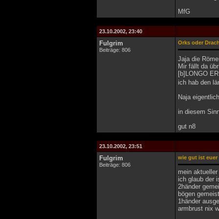
MfG
23.10.2002, 23:40
Fulgrim
Orks oder Drac
Beiträge: 806
Jaja die Römer
Mir fällt da ü
[b]LONGO ER
ich hab den lä
Naja eigentlic
in diesem Sin
gut n8
23.10.2002, 23:51
Fulgrim
wie gut ist euer
Beiträge: 806
mein aktuell
ich glaub der i
2händer gemei
bögen gemeist
1händer ausge
armbrust nix w