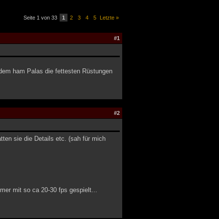
Seite 1 von 33
1
2
3
4
5
Letzte »
#1
erdem ham Palas die fettesten Rüstungen
#2
ten sie die Details etc. (sah für mich
er mit so ca 20-30 fps gespielt...