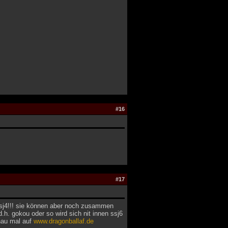
#16
#17
 ssj4!!! sie können aber noch zusammen
.h. gokou oder so wird sich nit innen ssj6
chau mal auf
www.dragonballaf.de