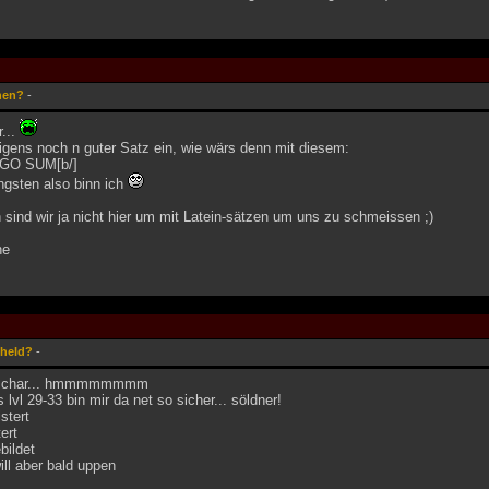
hen?
-
...
brigens noch n guter Satz ein, wie wärs denn mit diesem:
GO SUM[b/]
ngsten also binn ich
h sind wir ja nicht hier um mit Latein-sätzen um uns zu schmeissen ;)
ne
 held?
-
er char... hmmmmmmmm
s lvl 29-33 bin mir da net so sicher... söldner!
stert
ert
bildet
ill aber bald uppen