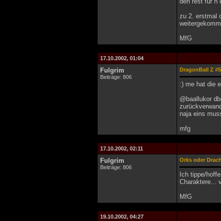
den rest für n
zu 2. erstma
weitergekomme
MfG
17.10.2002, 01:04
Fulgrim
DragonBall Z #5
Beiträge: 806
:) me hat die 
@baallukor dbg
zurückverwand
naja eins mus
mfg
17.10.2002, 02:11
Fulgrim
Orks oder Drac
Beiträge: 806
Ich tippe/hoff
Charaktere... 
MfG
19.10.2002, 04:27