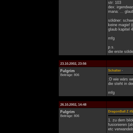
str: 103
dex: irgendwas
mana: ... glau
söldner: schw
keine magie! 
glaub kapitel 4
mfg
p.s.
die erste söld
23.10.2002, 23:56
Fulgrim
Schalter
-
Beiträge: 806
:D wie wärs we
die steht in de
mfg
26.10.2002, 14:48
Fulgrim
DragonBall Z #5
Beiträge: 806
1. zu dem bild
fusionieren (a
etc verwandeln