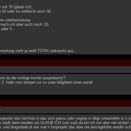
 mit 70 (glaub ich)
b 20 oder so vielleicht auch 30...
ere söldnerrüstung
(mach ich aber auch noch :D)
 oder 5...
errüstung sieht ja wohl TOTAL beknackt aus...
nn du die richtige kombi ausprobierst?
r 2. halle vom tempel vor so zwei fallgittern inner wand!
-
erposter das höchste in das sich gokou oder vegeta in dbgt verwandeln is n
ls ssj4) dann werden sie GLAUB ICH zum ssj5 da bin ich mir aber net sicher! d
. und dragonball af war mal n fanprojekt das aber nie durchgeführt wurde! s