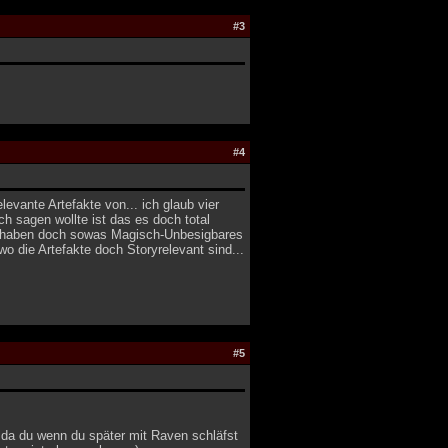
#3
#4
evante Artefakte von... ich glaub vier
ch sagen wollte ist das es doch total
en haben doch sowas Magisch-Unbesigbares
 die Artefakte doch Storyrelevant sind...
#5
 da du wenn du später mit Raven schläfst