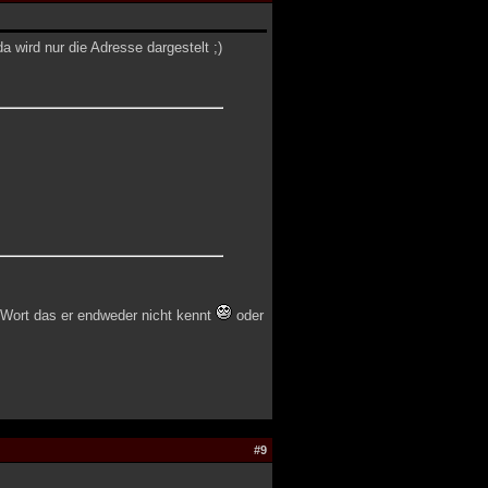
a wird nur die Adresse dargestelt ;)
n Wort das er endweder nicht kennt
oder
#9