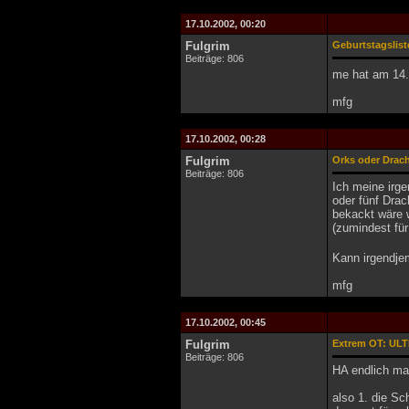
17.10.2002, 00:20
Fulgrim
Geburtstagslist
Beiträge: 806
me hat am 14.
mfg
17.10.2002, 00:28
Fulgrim
Orks oder Drac
Beiträge: 806
Ich meine irge
oder fünf Drac
bekackt wäre 
(zumindest fü
Kann irgendje
mfg
17.10.2002, 00:45
Fulgrim
Extrem OT: ULT
Beiträge: 806
HA endlich mal
also 1. die S