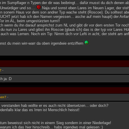
ch im Sumpflager n Typen der dir was beibringt... dafür musst du dich denen ab
Unwürdiger und so....
Naja und sonst eben Lares im Neuen Lager, der steh
in sonem Haus vor dem son andrer Typ wache steht (Roscoe). Du solltest a
UCHT jetzt hab ich den Namen vergessen... asche auf mein haupt) der Anfang
Tor im AL, beim umgestürzten turm!!
ich wenn du ihn darauf ansprichst zum NL und gibt dir vor dem ersten Tor noc
du nun zu Lares und gibst ihn Roscoe (glaub ich) das is der typ vor Lares Hüt
auch was Lernen. Noch ein Tip: Nimm dich vor Lefti in acht, der steht am an
nnst du mein wirr-warr da oben irgendwie entziffern
?
-
ch ja :D
hen?
-
 verstanden hab wollte er es auch nicht übersetzen... oder doch?
edenfalls klar das es Irren ist Menschlich heisst!
um beweisst sich nicht in einem Sieg sondern in einer Niederlage!
arum ich das hier hinschreib... habs irgendwo mal gelesen :)