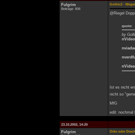
Fulgrim
Gothic2 - Wege
Beiträge: 806
@Riegel Doppel
quote:
by Gol
nVideo
nviada
nverdf
nVidea
Ist es nicht e
nicht so "gern
MfG
edit: nochmal
23.10.2002, 14:20
Fulgrim
Orks oder Drac