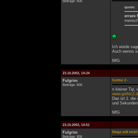
Beiträge: 806
quote:
errare
mensche
Ich würde sage
Auch wenns sc
MfG
23.10.2002, 14:24
Fulgrim
Gothic 2
-
Beiträge: 806
n kleiner Tip,
www.gothic2.d
Das ist 1. die
und Sekunden 
MfG
23.10.2002, 14:51
Fulgrim
Diego will nicht
Beiträge: 806