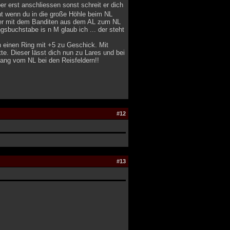
er erst anschliessen sonst schreit er dich
t wenn du in die große Höhle beim NL
ber mit dem Banditen aus dem AL zum NL
sbuchstabe is n M glaub ich ... der steht
h einen Ring mit +5 zu Geschick. Mit
te. Dieser lässt dich nun zu Lares und bei
fang vom NL bei den Reisfeldern!!
#12
#13