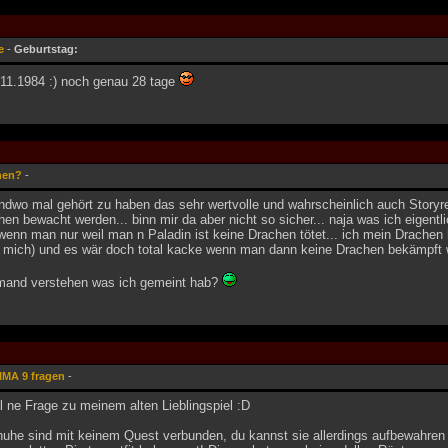
e
-
Geburtstag:
11.1984 :) noch genau 28 tage
hen?
-
ndwo mal gehört zu haben das sehr wertvolle und wahrscheinlich auch Storyrel
hen bewacht werden... binn mir da aber nicht so sicher... naja was ich eigentli
wenn man nur weil man n Paladin ist keine Drachen tötet... ich mein Drach
r mich) und es wär doch total kacke wenn man dann keine Drachen bekämpft wo
mand verstehen was ich gemeint hab?
IMA 9 fragen
-
 ne Frage zu meinem alten Lieblingspiel :D
chuhe sind mit keinem Quest verbunden, du kannst sie allerdings aufbewahren