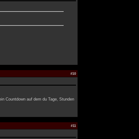
#10
e ein Countdown auf dem du Tage, Stunden
#11