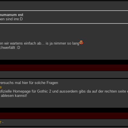
 humanum est
n sind irre:D
n wir wartens einfach ab... is ja nimmer so lang
hwerfällt :D
 versuchs mal hier für solche Fragen
e
 ofizielle Homepage für Gothic 2 und ausserdem gibs da auf der rechten seit
ablesen kannst!
?
-