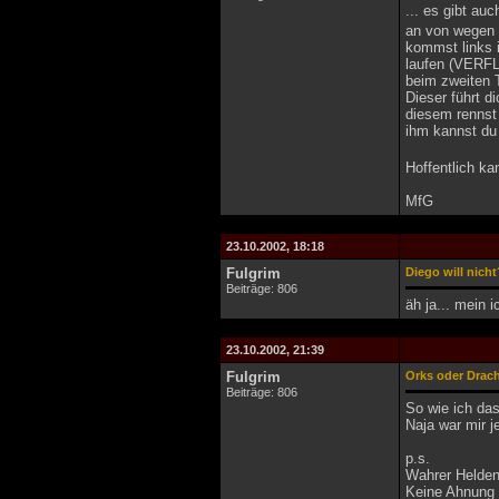
... es gibt au
an von wegen 
kommst links 
laufen (VERFL
beim zweiten 
Dieser führt d
diesem rennst 
ihm kannst du 
Hoffentlich ka
MfG
23.10.2002, 18:18
Fulgrim
Diego will nicht
Beiträge: 806
äh ja... mein i
23.10.2002, 21:39
Fulgrim
Orks oder Drac
Beiträge: 806
So wie ich das
Naja war mir j
p.s.
Wahrer Heldent
Keine Ahnung w