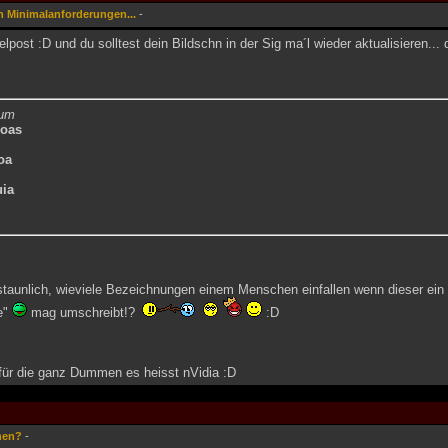
n Minimalanforderungen...
-
post :D und du solltest dein Bildschn in der Sig ma´l wieder aktualisieren... d
lum
oas
oa
uia
rstaunlich, wieviele Bezeichnungen einem Menschen einfallen wenn dieser ei
e"
mag umschreibt!?
:D
 für die ganz Dummen es heisst nVidia :D
hen?
-