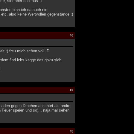
e, siet aber cool aus :)
sonsten binn ich da auch nie
etc. also keine Wertvollen gegenstände :)
#6
lt :) freu mich schon voll :D
erdem find ichs kagge das goku sich
!
#7
chaden gegen Drachen anrichtet als andre
n Feuer speien und so)... naja mal sehen
#8