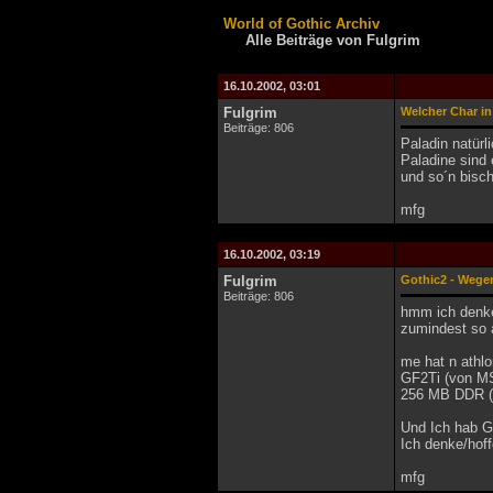
World of Gothic Archiv
Alle Beiträge von Fulgrim
16.10.2002, 03:01
Fulgrim
Welcher Char in
Beiträge: 806
Paladin natürli
Paladine sind 
und so´n bisc
mfg
16.10.2002, 03:19
Fulgrim
Gothic2 - Wege
Beiträge: 806
hmm ich denke 
zumindest so a
me hat n athl
GF2Ti (von M
256 MB DDR (w
Und Ich hab Go
Ich denke/hoff
mfg