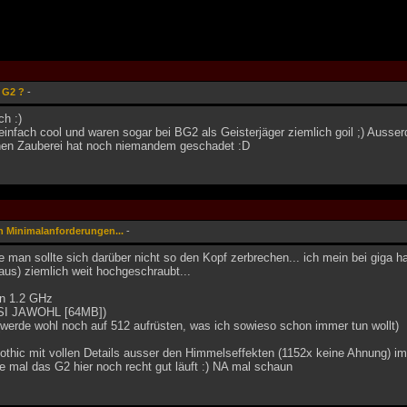
 G2 ?
-
ch :)
einfach cool und waren sogar bei BG2 als Geisterjäger ziemlich goil ;) Auss
hen Zauberei hat noch niemandem geschadet :D
n Minimalanforderungen...
-
man sollte sich darüber nicht so den Kopf zerbrechen... ich mein bei giga hat
us) ziemlich weit hochgeschraubt...
on 1.2 GHz
SI JAWOHL [64MB])
erde wohl noch auf 512 aufrüsten, was ich sowieso schon immer tun wollt)
thic mit vollen Details ausser den Himmelseffekten (1152x keine Ahnung) imm
e mal das G2 hier noch recht gut läuft :) NA mal schaun