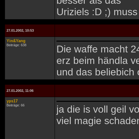
besser als das
Uriziels :D ;) mu
27.01.2002, 10:53
Yin&Yang
Beiträge: 638
Die waffe macht 2
erz beim händla ve
und das beliebich 
27.01.2002, 11:06
yps17
Beiträge: 66
ja die is voll geil
viel magie schaden