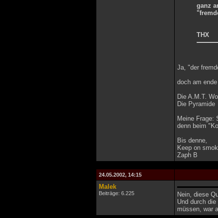
ganz am
"fremd
THX
Ja, "der fremd
doch am ende d
Die A.M.T. Wo
Die Pyramide
Meine Frage: 
denn beim "Kon
Bis denne,
Keep on smoki
Zaph B
24.05.2002, 14:15
Malek
Beiträge: 6.225
Nein, diese Qu
Und durch die
müssen, war ab