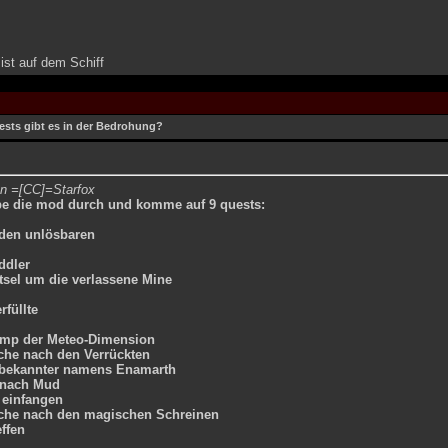
ist auf dem Schiff
ests gibt es in der Bedrohung?
on =[CC]=Starfox
be die mod durch und komme auf 9 quests:
iden unlösbaren
ddler
tsel um die verlassene Mine
rfüllte
mp der Meteo-Dimension
che nach den Verrückten
bekannter namens Enamarth
 nach Mud
 einfangen
che nach den magischen Schreinen
ffen