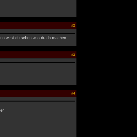
#2
dann wirst du sehen was du da machen
#3
#4
er.