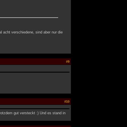
l acht verschiedene, sind aber nur die
#9
#10
rotzdem gut versteckt :) Und es stand in