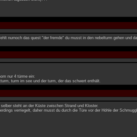
 fehlt nurnoch das quest "der fremde" du musst in den nebelturm gehen und 
mom nur 4 türme ein:
tturm, turm im see und der turm, der das schwert enthält.
selber steht an der Küste zwischen Strand und Kloster.
llerdings verriegelt, daher musst du durch die Türe vor der Höhle der Schmuggl