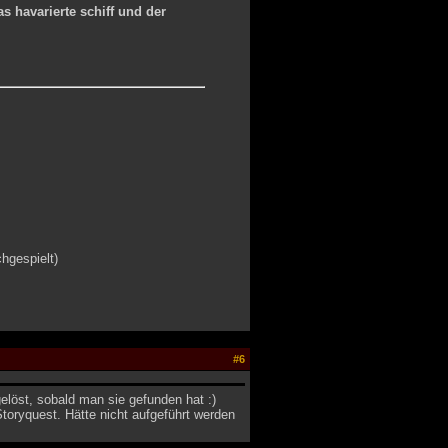
s havarierte schiff und der
hgespielt)
#6
elöst, sobald man sie gefunden hat :)
oryquest. Hätte nicht aufgeführt werden