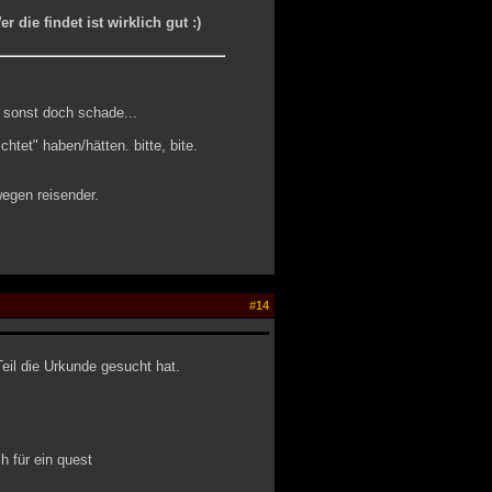
 die findet ist wirklich gut :)
r sonst doch schade...
htet" haben/hätten. bitte, bite.
wegen reisender.
#14
eil die Urkunde gesucht hat.
h für ein quest