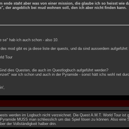
 ende staht aber was von einer mission, die glaube ich so heisst wie da
e", der angeblich bei mud wohnen soll, den ich aber nicht finden kann.
e se" hab ich auch schon - also 10.
es mod gibt es ja diese liste der quests, und da sind ausserdem aufgeführt:
rld Tour
Sind dies Questen, die auch im Questlogbuch aufgeführt werden?
zert" war ich schon und auch in der Pyramide - sonst hätt ichs wohl net durc
n',
ests werden im Logbuch nicht verzeichnet. Die Quest A.M.T. World Tour ist g
 Pyramide MUSS man schliesslich um das Spiel lösen zu können. Also eine St
er der Vollständigkeit halber drin.