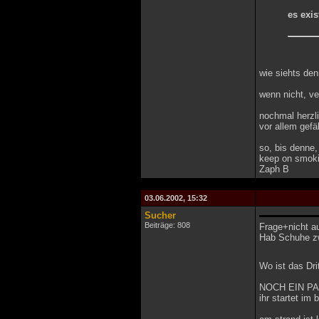
es exis
wie siehts den
wenn nicht, ve
nochmal herzl
vor allem gefä
so, bis denne,
keep on smoki
Zaph B
03.06.2002, 15:32
Sucher
Beiträge: 808
Frage+nicht a
Hab Schuhe zwa
Wo ist das Dr
NOCH EIN P
ihr startet im