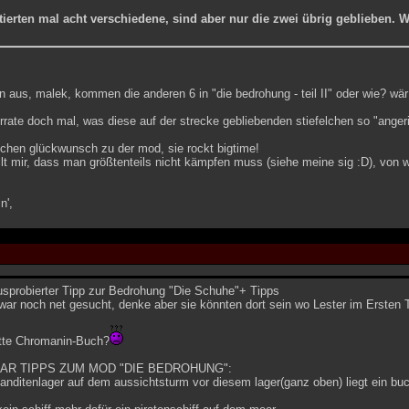
tierten mal acht verschiedene, sind aber nur die zwei übrig geblieben. Wer
n aus, malek, kommen die anderen 6 in "die bedrohung - teil II" oder wie? wä
rrate doch mal, was diese auf der strecke gebliebenden stiefelchen so "angeric
ichen glückwunsch zu der mod, sie rockt bigtime!
llt mir, dass man größtenteils nicht kämpfen muss (siehe meine sig :D), von 
n',
usprobierter Tipp zur Bedrohung "Die Schuhe"+ Tipps
r noch net gesucht, denke aber sie könnten dort sein wo Lester im Ersten T
itte Chromanin-Buch?
AAR TIPPS ZUM MOD "DIE BEDROHUNG":
 banditenlager auf dem aussichtsturm vor diesem lager(ganz oben) liegt ein buc