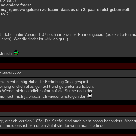
on Zaph B
ine andere frage:
ne, irgendwo gelesen zu haben dass es ein 2. paar stiefel geben soll.
 so ?!
. Habe in die Version 1.07 noch ein zweites Paar eingebaut (es existierten ma
ieben). Wer die findet ist wirklich gut :)
ch nicht
r Stiefel ????
lese nicht richtig.Habe die Bedrohung 3mal gespielt
einung endlich alles gemacht und gefunden zu haben,
.Werde mich natürlich sofort auf die Suche nach den
n.(freut mich ja eh,daß ich wieder einsteigen darf)
t, erst ab Version 1.07d. Die Stiefel sind auch nicht soooo besonders. Aber t
.. meistens ist es nur ein Zufallstreffer wenn man sie findet.