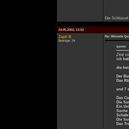
Der Schlüssel 
24.05.2002, 13:52
Zaph B
Re: Wieviele Qu
Beiträge: 24
quote:
Zitat v
ich ha
die be
Der Bu
Das Rä
und 7 e
Das Ca
Die Su
Ein Un
Suche
Schafe
Die Su
Das Tre