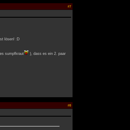
#7
st lösen! :D
eses sumpfkraut
), dass es ein 2. paar
#8