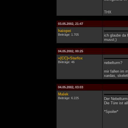
THX
03.05.2002, 21:47
haiopei
Beiträge: 1.705
ich glaube da
musst;)
04.05.2002, 00:25
=[CC]=Starfox
Beiträge: 46
nebelturm?
mir fallen im 
xardas, skelet
04.05.2002, 03:03
Malek
Beiträge: 6.225
Der Nebelturm 
Die Türe ist a
*Spoiler*