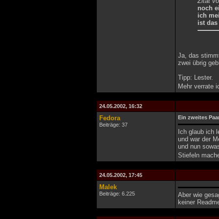
Zitat v
noch e
ich mei
ist das
Ja, das stimmt
zwei übrig gebl
Tipp: Lester.
Mehr verrate i
24.05.2002, 16:32
Fedora
Ein zweites Paa
Beiträge: 37
Ich glaub ich 
und war der M
und nun sowas
Stiefeln mache
24.05.2002, 17:45
Malek
Beiträge: 6.225
Aber wie gesag
keiner Readme.