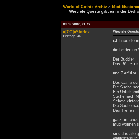
World of Gothic Archiv
>
Modifikatione
Wieviele Quests gibt es in der Bed
03.05.2002, 21:42
=[CC]=Starfox
Wieviele Quests
Beiträge: 46
ich habe die 
die beiden unl
Der Buddler
Das Rätsel um
und 7 erfüllte
Das Camp der
Die Suche nac
Ein Unbekann
Suche nach M
Schafe einfan
Die Suche na
Das Treffen
ganz am ende s
mud wohnen sol
sind das alle 
wenigstens in