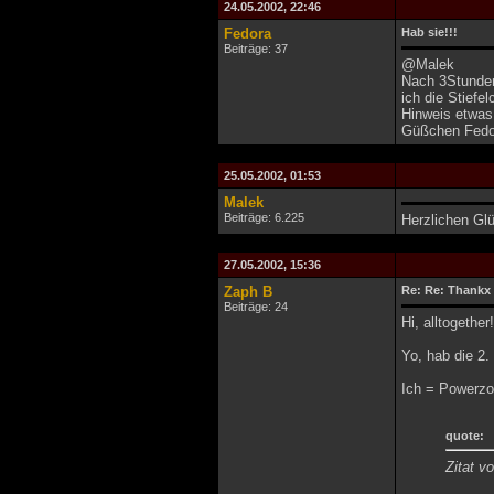
24.05.2002, 22:46
Fedora
Hab sie!!!
Beiträge: 37
@Malek
Nach 3Stunde
ich die Stief
Hinweis etwas
Güßchen Fedo
25.05.2002, 01:53
Malek
Beiträge: 6.225
Herzlichen Gl
27.05.2002, 15:36
Zaph B
Re: Re: Thankx 
Beiträge: 24
Hi, alltogether!
Yo, hab die 2.
Ich = Powerzoc
quote:
Zitat v