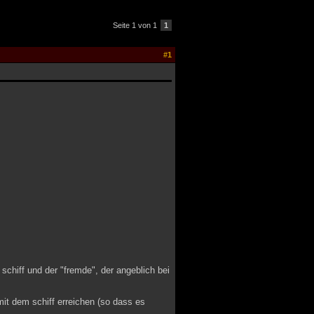
Seite 1 von 1
1
#1
schiff und der "fremde", der angeblich bei
mit dem schiff erreichen (so dass es