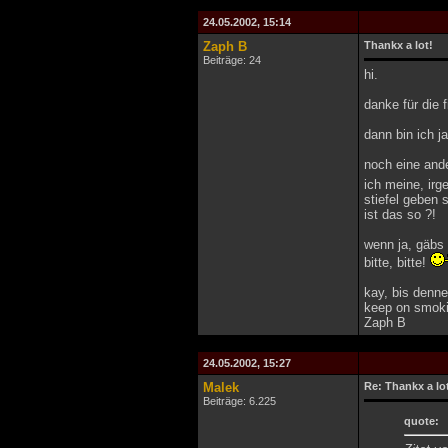
24.05.2002, 15:14
Zaph B
Thankx a lot!
Beiträge: 24
hi.
danke für die 
dann bin ich j
noch eine ande
ich meine, irg
stiefel geben s
ist das so ?!
wenn ja, gäbs 
bitte, bitte!
kay, bis denne
keep on smoki
Zaph B
24.05.2002, 15:27
Malek
Re: Thankx a lo
Beiträge: 6.225
quote: