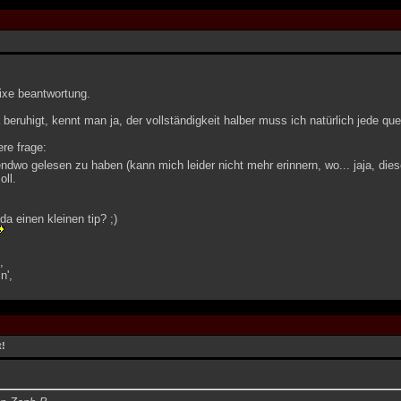
fixe beantwortung.
a beruhigt, kennt man ja, der vollständigkeit halber muss ich natürlich jede que
re frage:
endwo gelesen zu haben (kann mich leider nicht mehr erinnern, wo... jaja, di
oll.
da einen kleinen tip? ;)
,
n',
t!