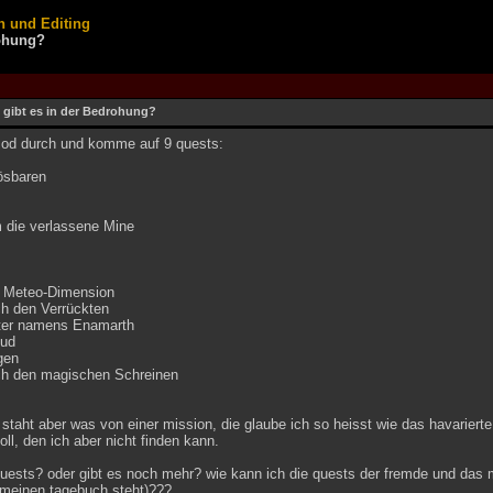
n und Editing
rohung?
 gibt es in der Bedrohung?
mod durch und komme auf 9 quests:
ösbaren
 die verlassene Mine
 Meteo-Dimension
h den Verrückten
ter namens Enamarth
ud
gen
ch den magischen Schreinen
taht aber was von einer mission, die glaube ich so heisst wie das havarierte 
l, den ich aber nicht finden kann.
quests? oder gibt es noch mehr? wie kann ich die quests der fremde und das 
 meinen tagebuch steht)???