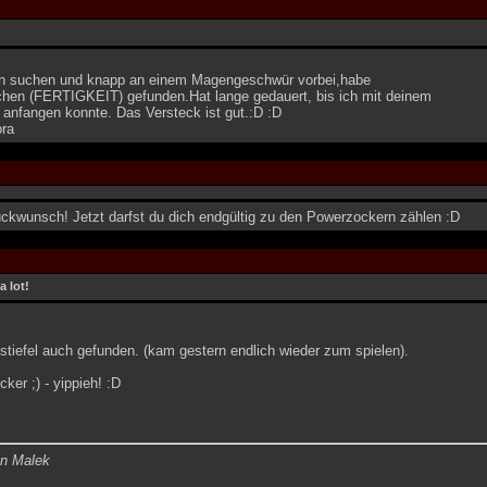
n suchen und knapp an einem Magengeschwür vorbei,habe
elchen (FERTIGKEIT) gefunden.Hat lange gedauert, bis ich mit deinem
 anfangen konnte. Das Versteck ist gut.:D :D
ra
ückwunsch! Jetzt darfst du dich endgültig zu den Powerzockern zählen :D
a lot!
 stiefel auch gefunden. (kam gestern endlich wieder zum spielen).
ker ;) - yippieh! :D
on Malek