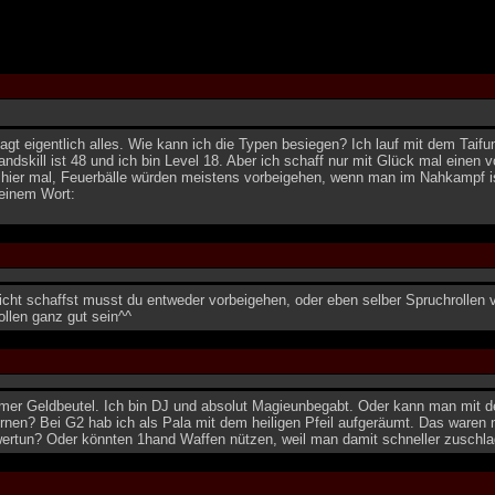
 sagt eigentlich alles. Wie kann ich die Typen besiegen? Ich lauf mit dem Ta
ndskill ist 48 und ich bin Level 18. Aber ich schaff nur mit Glück mal eine
hier mal, Feuerbälle würden meistens vorbeigehen, wenn man im Nahkampf ist.
einem Wort:
cht schaffst musst du entweder vorbeigehen, oder eben selber Spruchrollen v
llen ganz gut sein^^
rmer Geldbeutel. Ich bin DJ und absolut Magieunbegabt. Oder kann man mit
ernen? Bei G2 hab ich als Pala mit dem heiligen Pfeil aufgeräumt. Das waren
wertun? Oder könnten 1hand Waffen nützen, weil man damit schneller zuschl