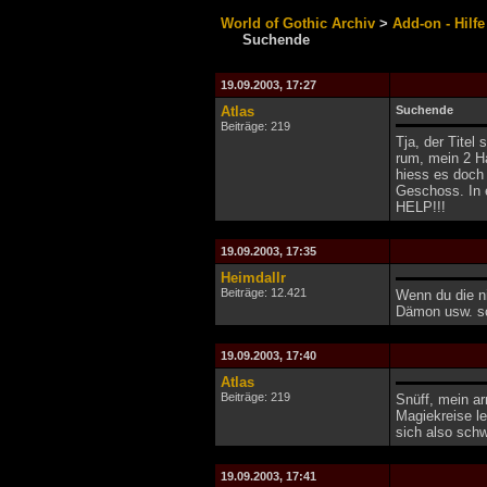
World of Gothic Archiv
>
Add-on - Hilfe
Suchende
19.09.2003, 17:27
Atlas
Suchende
Beiträge: 219
Tja, der Titel
rum, mein 2 Ha
hiess es doch 
Geschoss. In 
HELP!!!
19.09.2003, 17:35
Heimdallr
Beiträge: 12.421
Wenn du die ni
Dämon usw. so
19.09.2003, 17:40
Atlas
Beiträge: 219
Snüff, mein a
Magiekreise l
sich also sch
19.09.2003, 17:41