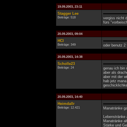
19.09.2003, 23:11
Stagger Lee
Beiträge: 518
vergiss nicht 
fürs "vorbeis
20.09.2003, 09:04
HCl
Beiträge: 349
oder benutz 2 
20.09.2003, 14:38
Scholle23
Beiträge: 24
genau ich bin
aber als drach
aber mit der 
hab jetz mana 
geschicklichke
20.09.2003, 14:40
Heimdallr
Beiträge: 12.421
Manatränke gab
Lebenstränke a
Manatränke alt
Stärke und Ges