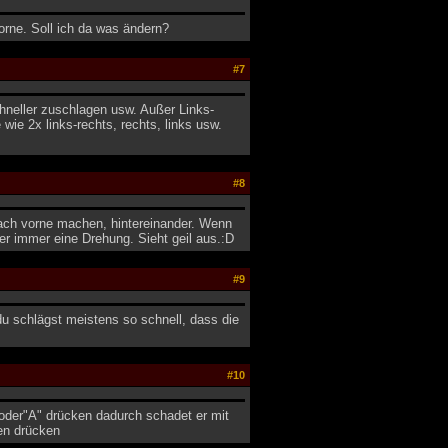
rne. Soll ich da was ändern?
#7
neller zuschlagen usw. Außer Links-
wie 2x links-rechts, rechts, links usw.
#8
ach vorne machen, hintereinander. Wenn
r immer eine Drehung. Sieht geil aus.:D
#9
du schlägst meistens so schnell, dass die
#10
oder"A" drücken dadurch schadet er mit
en drücken