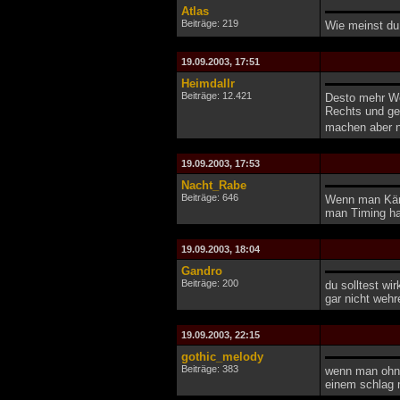
Atlas
Beiträge: 219
Wie meinst du
19.09.2003, 17:51
Heimdallr
Beiträge: 12.421
Desto mehr We
Rechts und ger
machen aber n
19.09.2003, 17:53
Nacht_Rabe
Beiträge: 646
Wenn man Kämp
man Timing ha
19.09.2003, 18:04
Gandro
Beiträge: 200
du solltest wi
gar nicht weh
19.09.2003, 22:15
gothic_melody
Beiträge: 383
wenn man ohne
einem schlag 