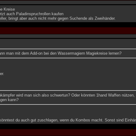
ne Kreise
tzt auch Paladinspruchrollen kaufen
eller, bringt aber auch nicht mehr gegen Suchende als Zweihänder.
ann man mit dem Add-on bei den Wassermagiern Magiekreise lernen?
er.
kämpfer wird man sich also schwertun? Oder könnten 1hand Waffen nützen, 
agen kann?
könntest du auch gut zuschlagen, wenn du Kombos macht. Sonst sind Einhände