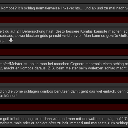
 Kombos? Ich schlag normalerweise links-rechts... und ab und zu mal nach vo
rt du auf 2H Beherrschung hast, desto bessere Kombis kannste machen, sch
adeaus, sowie blocken gibts ja nicht wirklich viel. Man kann so gewiße Griffe 
aja...
fer/Meister ist, sollte man bei manchen Gegnern mehrmals einen schlag n
t, macht er Kombos daraus. Z.B. beim Meister beim vorletzen schlag macht e
rklich die vorne schlagen combos benützen damit geht das viel einfach, denn 
ren können!
 gothic1 steuerung spielt dann während man mit der waffe zuschlägt auf "D"
mehrere male oder er schlägt öfter zu halt immer d und mautaste zum schlag