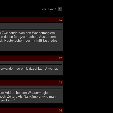
Seite 1 von 1
1
#1
ifun-Zweihänder von den Wassermagiern
n von denen fertigzu machen. Ausserdem
 Pustekuchen, bei mir trifft fast jedes
#2
erwenden, so ein Blitzschlag, Unwetter,
#3
 dem Add-on bei den Wassermagiern
 noch Zeiten. Als Nahkämpfer wird man
agen kann?
#4