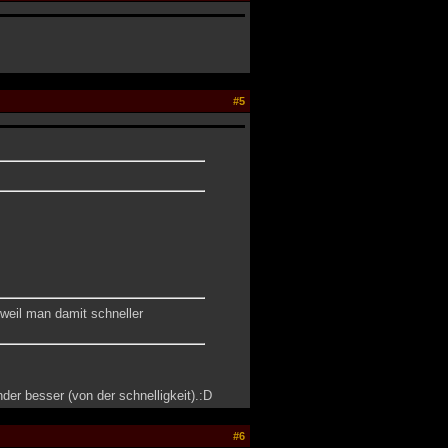
#5
weil man damit schneller
r besser (von der schnelligkeit).:D
#6