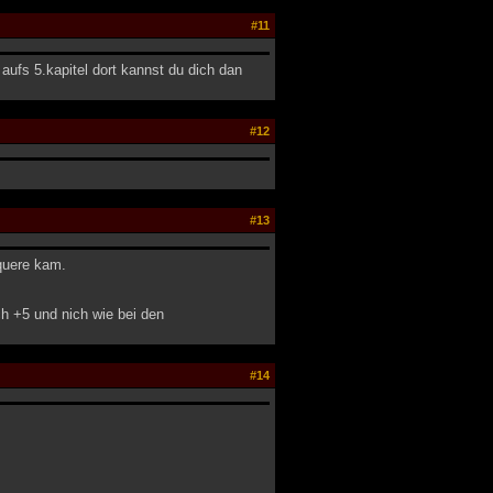
#11
ufs 5.kapitel dort kannst du dich dan
#12
#13
quere kam.
ch +5 und nich wie bei den
#14