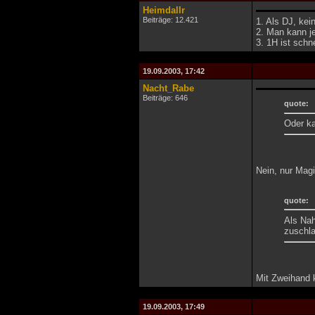
Heimdallr
Beiträge: 12.421
1. Als DJ, kei
2. Man kann je
3. 1H ist schn
19.09.2003, 17:42
Nacht_Rabe
Beiträge: 646
quote:
Oder k
Nein, nur Magi
quote:
Als Nah
zuschl
Mit Zweihand 
19.09.2003, 17:49