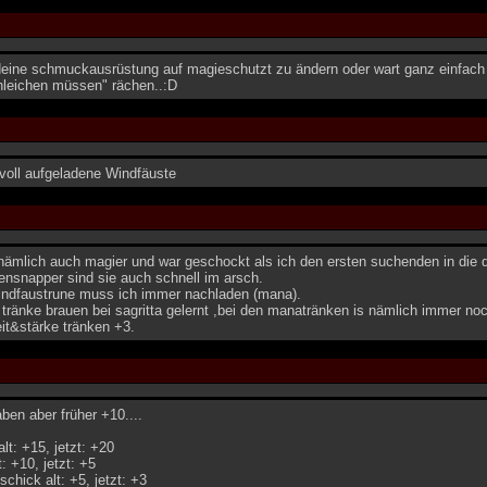
deine schmuckausrüstung auf magieschutzt zu ändern oder wart ganz einfach a
chleichen müssen" rächen..:D
voll aufgeladene Windfäuste
 nämlich auch magier und war geschockt als ich den ersten suchenden in die 
ensnapper sind sie auch schnell im arsch.
windfaustrune muss ich immer nachladen (mana).
tränke brauen bei sagritta gelernt ,bei den manatränken is nämlich immer no
it&stärke tränken +3.
en aber früher +10....
lt: +15, jetzt: +20
: +10, jetzt: +5
chick alt: +5, jetzt: +3