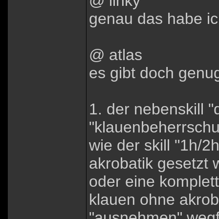
@ linky
genau das habe ic
@ atlas
es gibt doch genu
1. der nebenskill
"klauenbeherrschun
wie der skill "1h/2
akrobatik gesetzt 
oder eine komplet
klauen ohne akrob
"ausnehmen" wegfi