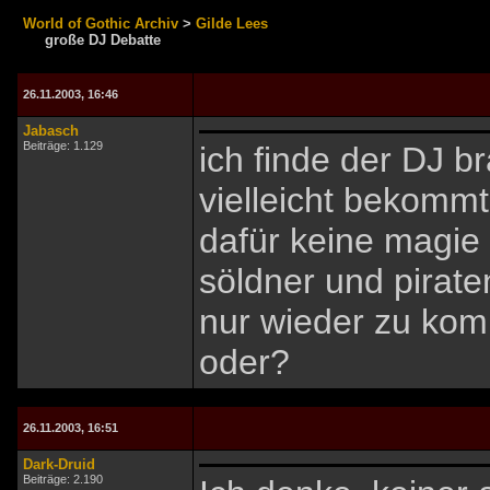
World of Gothic Archiv
>
Gilde Lees
große DJ Debatte
26.11.2003, 16:46
Jabasch
Beiträge: 1.129
ich finde der DJ 
vielleicht bekommt
dafür keine magie
söldner und pirat
nur wieder zu kom
oder?
26.11.2003, 16:51
Dark-Druid
Beiträge: 2.190