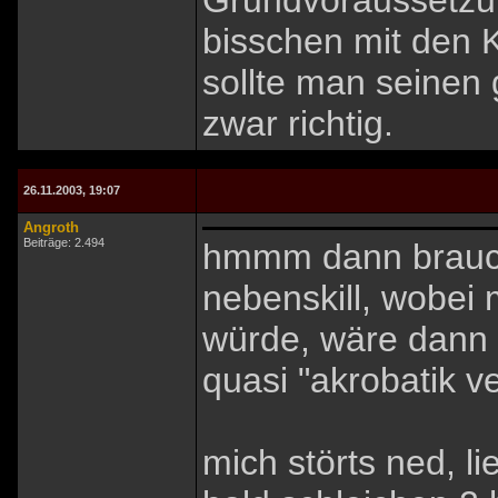
Grundvoraussetzun
bisschen mit den K
sollte man seinen
zwar richtig.
26.11.2003, 19:07
Angroth
Beiträge: 2.494
hmmm dann braucht
nebenskill, wobei 
würde, wäre dann w
quasi "akrobatik v
mich störts ned, li