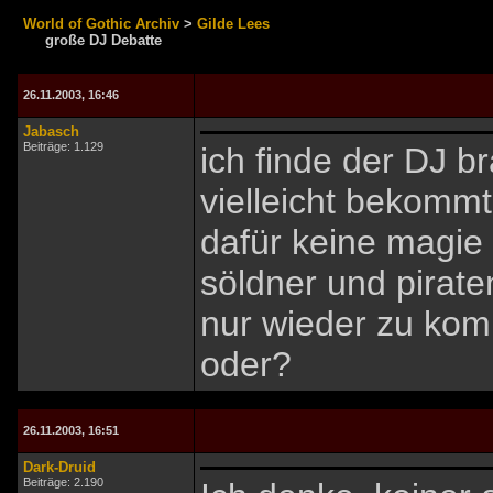
World of Gothic Archiv
>
Gilde Lees
große DJ Debatte
26.11.2003, 16:46
Jabasch
Beiträge: 1.129
ich finde der DJ 
vielleicht bekommt
dafür keine magie
söldner und pirat
nur wieder zu kom
oder?
26.11.2003, 16:51
Dark-Druid
Beiträge: 2.190