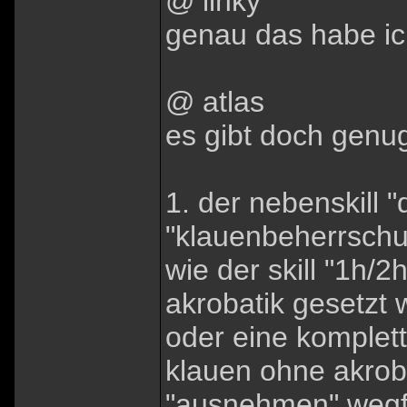
@ linky
genau das habe ic
@ atlas
es gibt doch genu
1. der nebenskill
"klauenbeherrschun
wie der skill "1h/2
akrobatik gesetzt 
oder eine komplet
klauen ohne akrob
"ausnehmen" wegfi