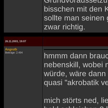
Grundvoraussetzun
bisschen mit den K
sollte man seinen
zwar richtig.
26.11.2003, 19:07
Angroth
Beiträge: 2.494
hmmm dann braucht
nebenskill, wobei 
würde, wäre dann w
quasi "akrobatik v
mich störts ned, li