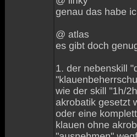
@ linky
genau das habe ic
@ atlas
es gibt doch genu
1. der nebenskill
"klauenbeherrschun
wie der skill "1h/2
akrobatik gesetzt 
oder eine komplet
klauen ohne akrob
"ausnehmen" wegfi