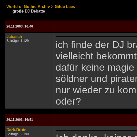
World of Gothic Archiv
>
Gilde Lees
große DJ Debatte
26.11.2003, 16:46
Jabasch
Beiträge: 1.129
ich finde der DJ 
vielleicht bekommt
dafür keine magie
söldner und pirat
nur wieder zu kom
oder?
26.11.2003, 16:51
Dark-Druid
Beiträge: 2.190