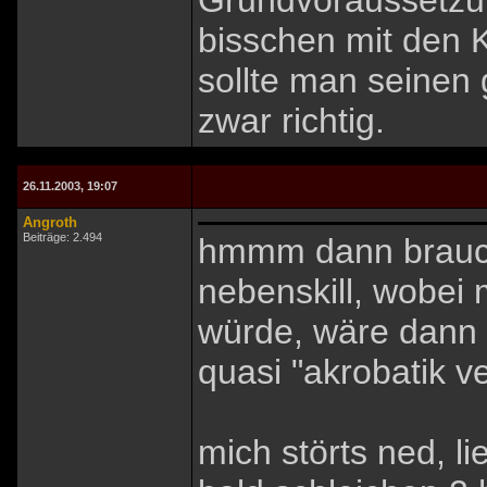
Grundvoraussetzun
bisschen mit den K
sollte man seinen
zwar richtig.
26.11.2003, 19:07
Angroth
Beiträge: 2.494
hmmm dann braucht
nebenskill, wobei 
würde, wäre dann w
quasi "akrobatik v
mich störts ned, li