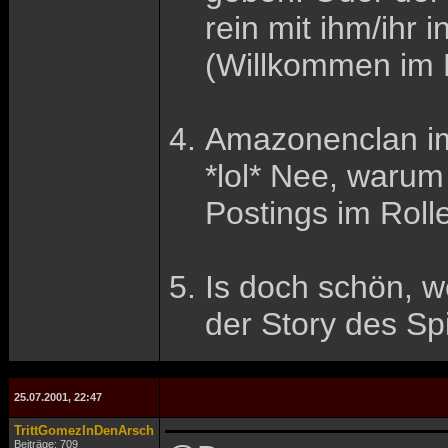
rein mit ihm/ihr
(Willkommen im L
Amazonenclan im
*lol* Nee, warum 
Postings im Roll
Is doch schön, we
der Story des Sp
25.07.2001, 22:47
TrittGomezInDenArsch
Beiträge: 709