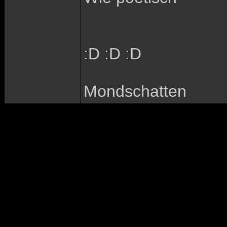
:D :D :D
Mondschatten