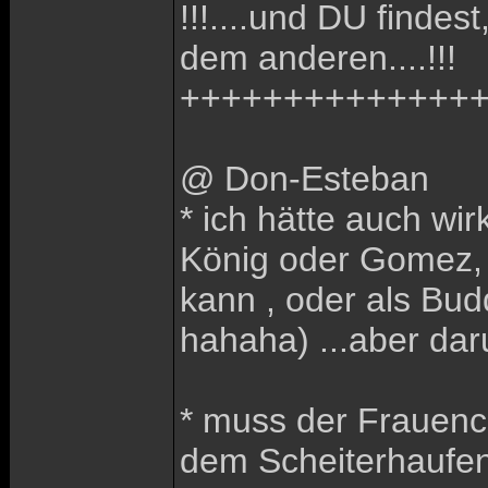
!!!....und DU fin
dem anderen....!!!
++++++++++++++
@ Don-Esteban
* ich hätte auch wir
König oder Gomez, d
kann , oder als Bud
hahaha) ...aber dar
* muss der Frauencl
dem Scheiterhaufen