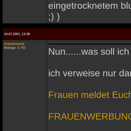
eingetrocknetem blu
;) )
24.07.2001, 13:38
manmouse
Beiträge: 6.742
Nun......was soll i
ich verweise nur dar
Frauen meldet Euc
FRAUENWERBUN