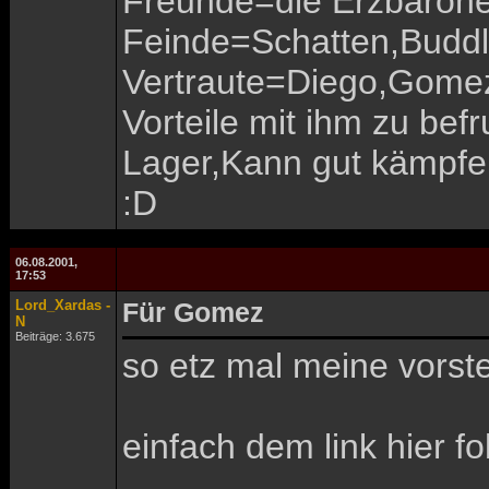
Freunde=die Erzbarone
Feinde=Schatten,Buddl
Vertraute=Diego,Gomez
Vorteile mit ihm zu bef
Lager,Kann gut kämpfe
:D
06.08.2001,
17:53
Lord_Xardas -
Für Gomez
N
Beiträge: 3.675
so etz mal meine vorste
einfach dem link hier fo