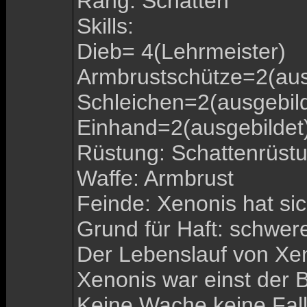
Rang: Schatten
Skills:
Dieb= 4(Lehrmeister)
Armbrustschütze=2(aus
Schleichen=2(ausgebild
Einhand=2(ausgebildet
Rüstung: Schattenrüst
Waffe: Armbrust
Feinde: Xenonis hat si
Grund für Haft: schwer
Der Lebenslauf von Xe
Xenonis war einst der B
Keine Wache keine Fal