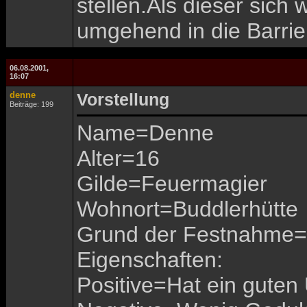
stellen.Als dieser sich
umgehend in die Barrie
06.08.2001,
16:07
denne
Vorstellung
Beiträge: 199
Name=Denne
Alter=16
Gilde=Feuermagier
Wohnort=Buddlerhütte
Grund der Festnahme=K
Eigenschaften:
Positive=Hat ein guten