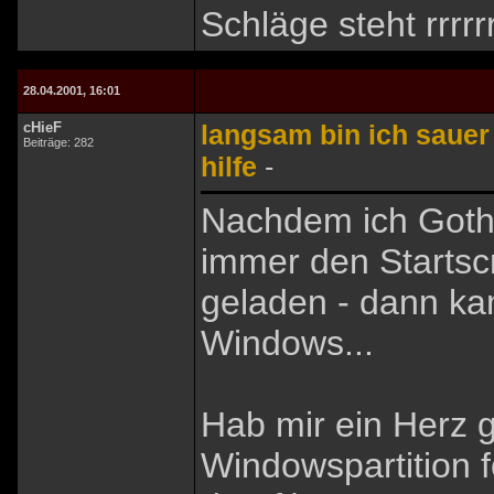
Schläge steht rrrrrr
28.04.2001, 16:01
cHieF
langsam bin ich saue
Beiträge: 282
hilfe
-
Nachdem ich Gothic 
immer den Startsc
geladen - dann k
Windows...
Hab mir ein Herz 
Windowspartition 