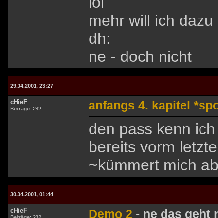
lol
mehr will ich dazu
dh:
ne - doch nicht
29.04.2001, 23:27
cHieF
anfangs 4. kapitel *spo
Beiträge: 282
den pass kenn ich
bereits vorm letz
~kümmert mich abe
30.04.2001, 01:44
cHieF
Demo 2
-
ne das geht n
Beiträge: 282