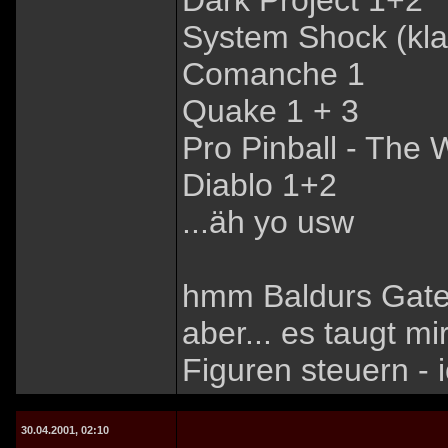
Dark Project 1+2
System Shock (kla
Comanche 1
Quake 1 + 3
Pro Pinball - The 
Diablo 1+2
...äh yo usw
hmm Baldurs Gate
aber... es taugt mir
Figuren steuern - i
30.04.2001, 02:10