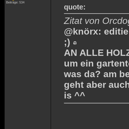
Beiträge: 534
quote:
Zitat von Orcdo
@knörx: editi
;)
AN ALLE HOLZ
um ein gartent
was da? am be
geht aber auch
is ^^