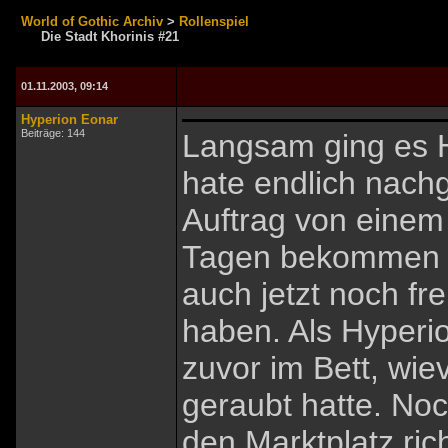
World of Gothic Archiv
>
Rollenspiel
Die Stadt Khorinis #21
01.11.2003, 09:14
Hyperion Eonar
Beiträge: 144
Langsam ging es H
hate endlich nach
Auftrag von einem 
Tagen bekommen ha
auch jetzt noch fr
haben. Als Hyperio
zuvor im Bett, wie
geraubt hatte. Noc
den Marktplatz ric