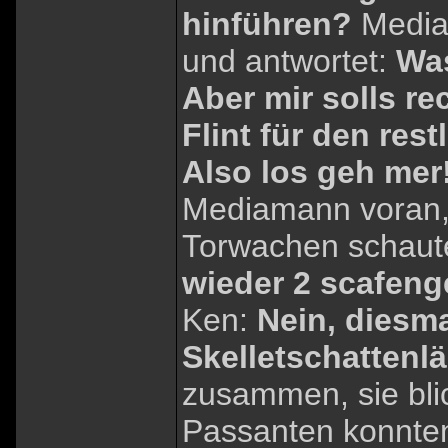
hinführen?
Media
und antwortet:
Was
Aber mir solls re
Flint für den res
Also los geh mer
Mediamann voran,
Torwachen schaut
wieder 2 scafeng
Ken:
Nein, diesma
Skelletschattenlä
zusammen, sie blic
Passanten konnten 