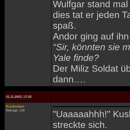
Wulfgar stand mal 
dies tat er jeden 
spaß.
Andor ging auf ihn
“Sir, könnten sie 
Yale finde?
Der Miliz Soldat ü
dann….
01.11.2003, 17:18
Kushulain
Beiträge: 138
"Uaaaaahhh!" Kush
streckte sich.