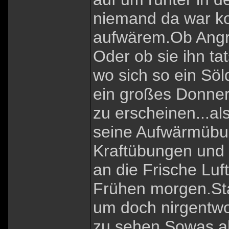
niemand da war ko
aufwärem.Ob Angr
Oder ob sie ihn t
wo sich so ein Söl
ein großes Donner
zu erscheinen...a
seine Aufwärmübun
Kraftübungen und 
an die Frische Luf
Frühen morgen.Sta
um doch nirgentw
zu sehen.Sowas ab