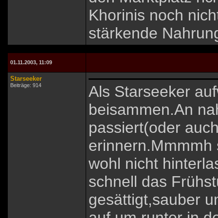
Khorinis noch nich
stärkende Nahrun
01.11.2003, 11:09
Starseeker
Beiträge: 914
Als Starseeker auf
beisammen.An nah
passiert(oder auch
erinnern.Mmmmh so
wohl nicht hinterl
schnell das Frühst
gesättigt,sauber u
auf um runter in 