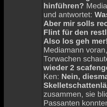
hinführen?
Media
und antwortet:
Was
Aber mir solls re
Flint für den res
Also los geh mer
Mediamann voran,
Torwachen schaut
wieder 2 scafeng
Ken:
Nein, diesma
Skelletschattenlä
zusammen, sie blic
Passanten konnten 