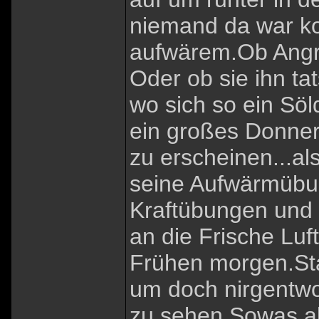
niemand da war ko
aufwärem.Ob Angr
Oder ob sie ihn t
wo sich so ein Söl
ein großes Donner
zu erscheinen...a
seine Aufwärmübun
Kraftübungen und 
an die Frische Luf
Frühen morgen.Sta
um doch nirgentw
zu sehen.Sowas ab