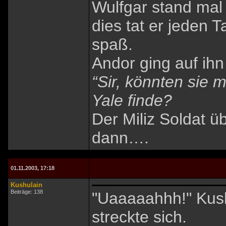
Wulfgar stand mal 
dies tat er jeden 
spaß.
Andor ging auf ihn
“Sir, könnten sie 
Yale finde?
Der Miliz Soldat ü
dann….
01.11.2003, 17:18
Kushulain
Beiträge: 138
"Uaaaaahhh!" Kush
streckte sich.