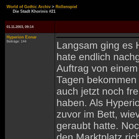
World of Gothic Archiv
>
Rollenspiel
Die Stadt Khorinis #21
01.11.2003, 09:14
Hyperion Eonar
Beiträge: 144
Langsam ging es H
hate endlich nach
Auftrag von einem 
Tagen bekommen ha
auch jetzt noch fr
haben. Als Hyperio
zuvor im Bett, wie
geraubt hatte. Noc
den Marktplatz ric