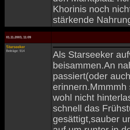
Khorinis noch nich
stärkende Nahrun
01.11.2003, 11:09
Starseeker
Beiträge: 914
Als Starseeker auf
beisammen.An nah
passiert(oder auch
erinnern.Mmmmh so
wohl nicht hinterl
schnell das Frühst
gesättigt,sauber u
auf um runter in 