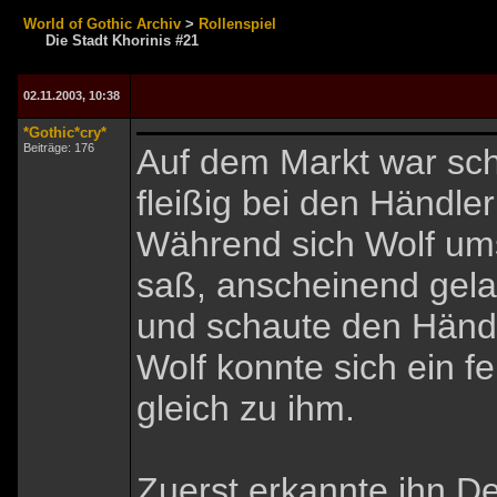
World of Gothic Archiv
>
Rollenspiel
Die Stadt Khorinis #21
02.11.2003, 10:38
*Gothic*cry*
Beiträge: 176
Auf dem Markt war scho
fleißig bei den Händle
Während sich Wolf ums
saß, anscheinend gela
und schaute den Händl
Wolf konnte sich ein f
gleich zu ihm.
Zuerst erkannte ihn D