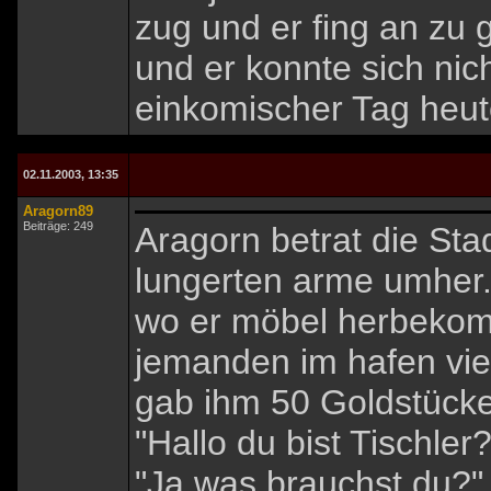
zug und er fing an zu 
und er konnte sich ni
einkomischer Tag heute
02.11.2003, 13:35
Aragorn89
Beiträge: 249
Aragorn betrat die Sta
lungerten arme umher.
wo er möbel herbekom
jemanden im hafen vier
gab ihm 50 Goldstücke
"Hallo du bist Tischler?
"Ja was brauchst du?"