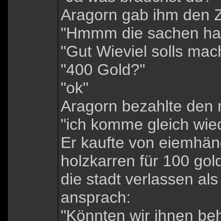
Aragorn gab ihm den Ze
"Hmmm die sachen hab 
"Gut Wieviel solls ma
"400 Gold?"
"ok"
Aragorn bezahlte den
"ich komme gleich wied
Er kaufte von eiemhänd
holzkarren für 100 gold
die stadt verlassen al
ansprach:
"Könnten wir ihnen behi