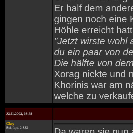
Er half dem andere
gingen noch eine K
Höhle erreicht hatt
"Jetzt wirste wohl
du ein paar von d
Die hälfte von dem
Xorag nickte und 
Khorinis war am nä
welche zu verkauf
23.11.2003, 16:28
Clay
Beiträge: 2.333
Da waren sie nun a