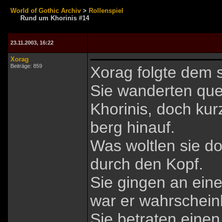
World of Gothic Archiv
>
Rollenspiel
Rund um Khorinis #14
23.11.2003, 16:22
Xorag
Beiträge: 859
Xorag folgte dem
Sie wanderten que
Khorinis, doch kur
berg hinauf.
Was woltlen sie d
durch den Kopf.
Sie gingen an ein
war er wahrscheinl
Sie betraten eine