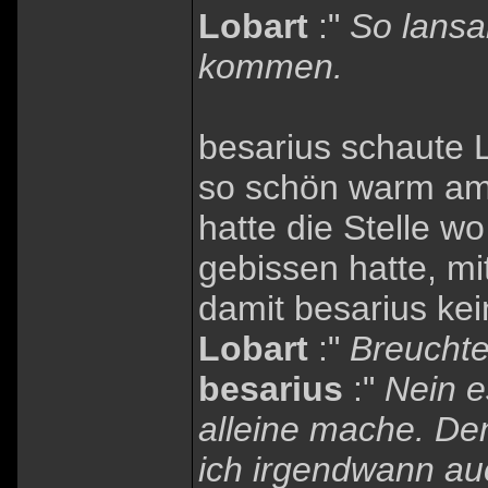
Lobart
:"
So lansa
kommen.
besarius schaute L
so schön warm am
hatte die Stelle w
gebissen hatte, mi
damit besarius kein
Lobart
:"
Breuchtes
besarius
:"
Nein e
alleine mache. De
ich irgendwann au