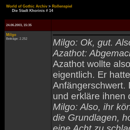
World of Gothic Archiv
>
Rollenspiel
Die Stadt Khorinis # 14
24.06.2003, 15:35
Milgo
Beiträge: 2.252
Milgo: Ok, gut. Al
Azathot: Abgemac
Azathot wollte als
eigentlich. Er hatt
Anfängerschwert. 
und erkläre ihnen 
Milgo: Also, ihr k
die Grundlagen, ho
eine Acht zu schl