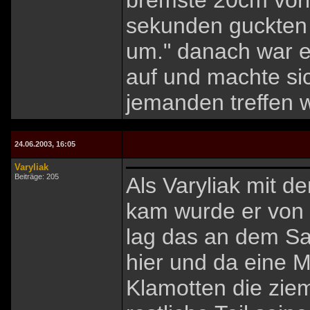
bremste 20cm vori
sekunden guckten s
um." danach war e
auf und machte sic
jemanden treffen w
24.06.2003, 16:05
Varyliak
Beiträge: 205
Als Varyliak mit d
kam wurde er von v
lag das an dem S
hier und da eine M
Klamotten die zie