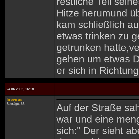
restliche Teil sein
Hitze herumund übe
kam schließlich a
etwas trinken zu 
getrunken hatte,ve
gehen um etwas De
er sich in Richtun
24.06.2003, 16:18
firevirus
Beiträge: 66
Auf der Straße sa
war und eine menge
sich:" Der sieht 