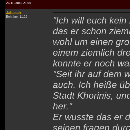
26.11.2003, 21:07
Jabasch
Beiträge: 1.129
"Ich will euch kei
das er schon zieml
wohl um einen gro
einem ziemlich dre
konnte er noch wa
"Seit ihr auf dem w
auch. Ich heiße üb
Stadt Khorinis, un
her."
Er wusste das er 
seinen fragen durc