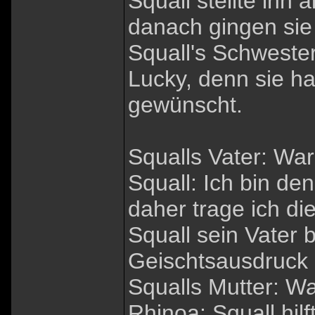
Squall stellte ihn
danach gingen sie
Squall's Schwester
Lucky, denn sie ha
gewünscht.
Squalls Vater: Wa
Squall: Ich bin d
daher trage ich di
Squall sein Vater
Geischtsausdruck 
Squalls Mutter: Wa
Rhinoa: Squall hilf