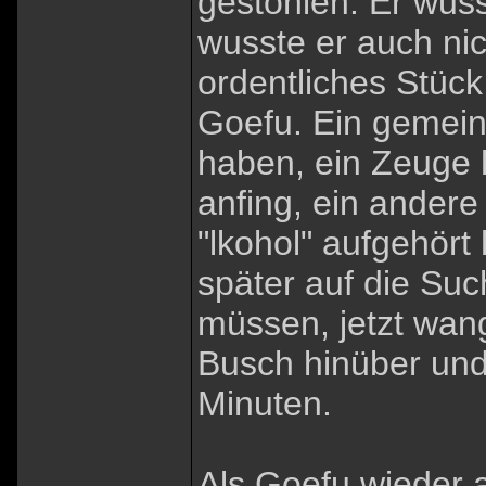
gestohlen. Er wus
wusste er auch nic
ordentliches Stück
Goefu. Ein gemein
haben, ein Zeuge h
anfing, ein andere
"lkohol" aufgehört 
später auf die Su
müssen, jetzt wan
Busch hinüber und
Minuten.
Als Goefu wieder 