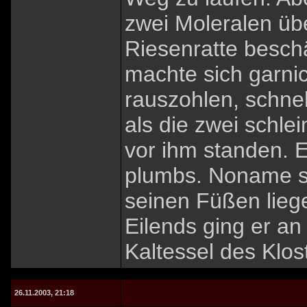
zwei Moleralen übe
Riesenratte beschä
machte sich garni
rauszohlen, schnel
als die zwei schle
vor ihm standen. 
plumbs. Noname sa
seinen Füßen liegen
Eilends ging er an
Kaltessel des Klos
26.11.2003, 21:18