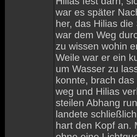
Hilias fest darn, s
war es später Nac
her, das Hilias die
war dem Weg durch
zu wissen wohin er
Weile war er ein 
um Wasser zu lass
konnte, brach das
weg und Hilias ver
steilen Abhang run
landete schließlic
hart den Kopf an
ohne eine Lichtque