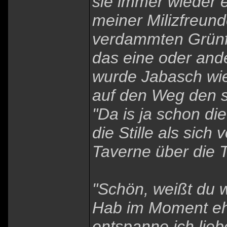
sie immer wieder e
meiner Milizfreund
verdammten Grünfe
das eine oder ande
wurde Jabasch wie
auf den Weg den s
"Da is ja schon di
die Stille als sic
Taverne über die T
"Schön, weißt du wa
Hab im Moment ehe
entspanne ich lieb