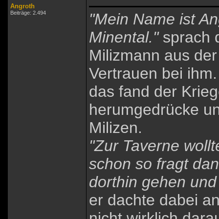
Angroth
Beiträge: 2.494
"Mein Name ist A
Minental."
sprach d
Milizmann aus der 
Vertrauen bei ihm.
das fand der Krieg
herumgedrücke und
Milizen.
"Zur Taverne wollte
schon so fragt d
dorthin gehen und 
er dachte dabei a
nicht wirklich dara