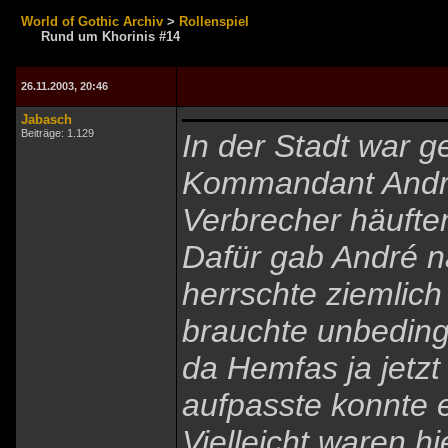
World of Gothic Archiv
>
Rollenspiel
Rund um Khorinis #14
26.11.2003, 20:46
Jabasch
Beiträge: 1.129
In der Stadt war g
Kommandant André
Verbrecher häufte
Dafür gab André na
herrschte ziemlich
brauchte unbeding
da Hemfas ja jetz
aufpasste konnte e
Vielleicht waren h