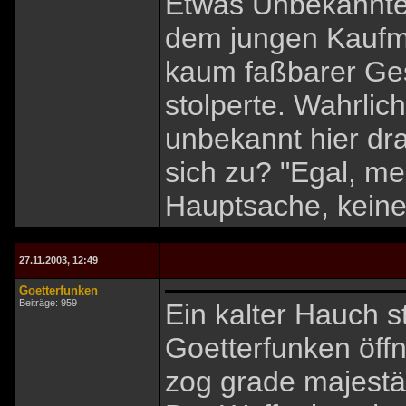
Etwas Unbekanntes
dem jungen Kaufma
kaum faßbarer Ges
stolperte. Wahrlic
unbekannt hier dr
sich zu? "Egal, m
Hauptsache, keine
27.11.2003, 12:49
Goetterfunken
Beiträge: 959
Ein kalter Hauch s
Goetterfunken öff
zog grade majestä