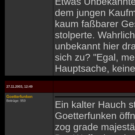
Etwas Unbekanntes
dem jungen Kaufma
kaum faßbarer Ges
stolperte. Wahrlic
unbekannt hier dr
sich zu? "Egal, m
Hauptsache, keine
27.11.2003, 12:49
Goetterfunken
Beiträge: 959
Ein kalter Hauch s
Goetterfunken öff
zog grade majestä