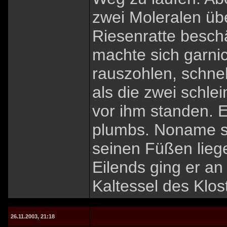
zwei Moleralen übe
Riesenratte beschä
machte sich garni
rauszohlen, schnel
als die zwei schle
vor ihm standen. 
plumbs. Noname sa
seinen Füßen liegen
Eilends ging er an
Kaltessel des Klos
26.11.2003, 21:18