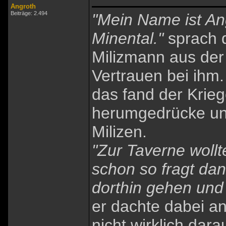
Angroth
Beiträge: 2.494
"Mein Name ist A
Minental."
sprach d
Milizmann aus der 
Vertrauen bei ihm.
das fand der Krieg
herumgedrücke und
Milizen.
"Zur Taverne wollte
schon so fragt d
dorthin gehen und 
er dachte dabei a
nicht wirklich dara