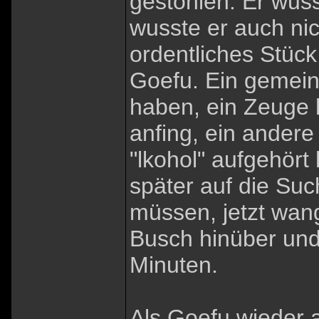
gestohlen. Er wus
wusste er auch nic
ordentliches Stück
Goefu. Ein gemein
haben, ein Zeuge h
anfing, ein andere
"lkohol" aufgehört 
später auf die Su
müssen, jetzt wan
Busch hinüber und
Minuten.
Als Goefu wieder 