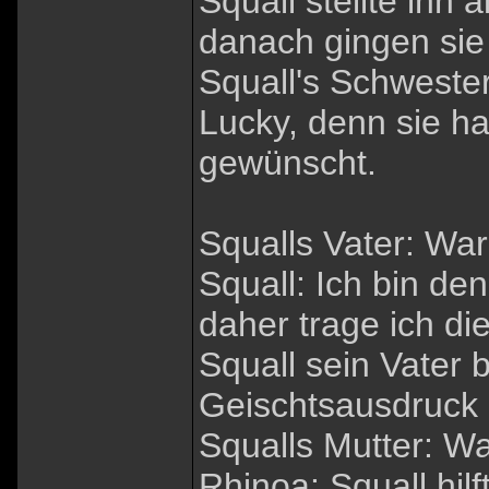
Squall stellte ihn
danach gingen sie
Squall's Schwester
Lucky, denn sie ha
gewünscht.
Squalls Vater: Wa
Squall: Ich bin d
daher trage ich di
Squall sein Vater
Geischtsausdruck 
Squalls Mutter: Wa
Rhinoa: Squall hilf