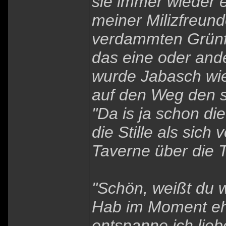
sie immer wieder e
meiner Milizfreund
verdammten Grünfe
das eine oder ande
wurde Jabasch wie
auf den Weg den s
"Da is ja schon di
die Stille als sic
Taverne über die T
"Schön, weißt du wa
Hab im Moment ehe
entspanne ich lieb