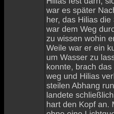
Hilias fest darn, s
war es später Nac
her, das Hilias die
war dem Weg durch
zu wissen wohin er
Weile war er ein 
um Wasser zu lass
konnte, brach das
weg und Hilias ver
steilen Abhang run
landete schließlic
hart den Kopf an
ohne eine Lichtque