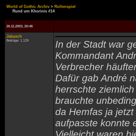
World of Gothic Archiv
>
Rollenspiel
Rund um Khorinis #14
26.11.2003, 20:46
Jabasch
Beiträge: 1.129
In der Stadt war g
Kommandant André
Verbrecher häufte
Dafür gab André na
herrschte ziemlich
brauchte unbeding
da Hemfas ja jetz
aufpasste konnte e
Vielleicht waren h