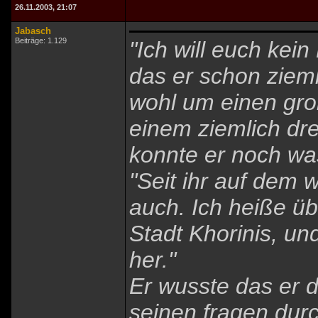
26.11.2003, 21:07
Jabasch
Beiträge: 1.129
"Ich will euch kei
das er schon zieml
wohl um einen gro
einem ziemlich dre
konnte er noch wa
"Seit ihr auf dem w
auch. Ich heiße üb
Stadt Khorinis, un
her."
Er wusste das er 
seinen fragen durc